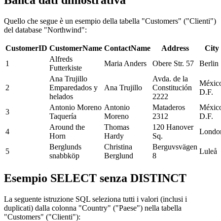
Banca dati dimostrativa
Quello che segue è un esempio della tabella "Customers" ("Clienti")
del database "Northwind":
CustomerID
CustomerName
ContactName
Address
City
Alfreds
1
Maria Anders
Obere Str. 57
Berlin
Futterkiste
Ana Trujillo
Avda. de la
Méxic
2
Emparedados y
Ana Trujillo
Constitución
D.F.
helados
2222
Antonio Moreno
Antonio
Mataderos
Méxic
3
Taquería
Moreno
2312
D.F.
Around the
Thomas
120 Hanover
4
Londo
Horn
Hardy
Sq.
Berglunds
Christina
Berguvsvägen
5
Luleå
snabbköp
Berglund
8
Esempio SELECT senza DISTINCT
La seguente istruzione SQL seleziona tutti i valori (inclusi i
duplicati) dalla colonna "Country" ("Paese") nella tabella
"Customers" ("Clienti"):