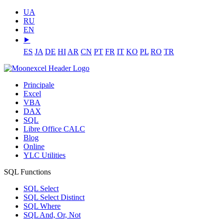
UA
RU
EN
⯈
ES
JA
DE
HI
AR
CN
PT
FR
IT
KO
PL
RO
TR
Principale
Excel
VBA
DAX
SQL
Libre Office CALC
Blog
Online
YLC Utilities
SQL Functions
SQL Select
SQL Select Distinct
SQL Where
SQL And, Or, Not