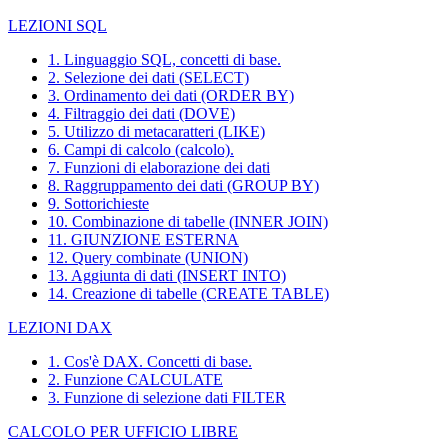
LEZIONI SQL
1. Linguaggio SQL, concetti di base.
2. Selezione dei dati (SELECT)
3. Ordinamento dei dati (ORDER BY)
4. Filtraggio dei dati (DOVE)
5. Utilizzo di metacaratteri (LIKE)
6. Campi di calcolo (calcolo).
7. Funzioni di elaborazione dei dati
8. Raggruppamento dei dati (GROUP BY)
9. Sottorichieste
10. Combinazione di tabelle (INNER JOIN)
11. GIUNZIONE ESTERNA
12. Query combinate (UNION)
13. Aggiunta di dati (INSERT INTO)
14. Creazione di tabelle (CREATE TABLE)
LEZIONI DAX
1. Cos'è DAX. Concetti di base.
2. Funzione CALCULATE
3. Funzione di selezione dati FILTER
CALCOLO PER UFFICIO LIBRE