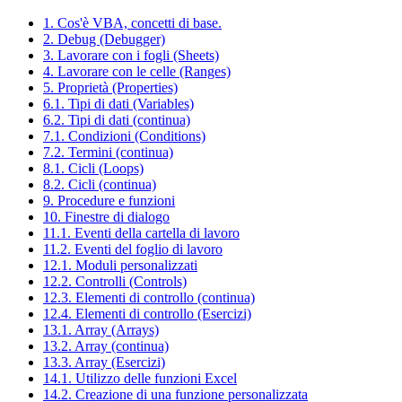
1. Cos'è VBA, concetti di base.
2. Debug (Debugger)
3. Lavorare con i fogli (Sheets)
4. Lavorare con le celle (Ranges)
5. Proprietà (Properties)
6.1. Tipi di dati (Variables)
6.2. Tipi di dati (continua)
7.1. Condizioni (Conditions)
7.2. Termini (continua)
8.1. Cicli (Loops)
8.2. Cicli (continua)
9. Procedure e funzioni
10. Finestre di dialogo
11.1. Eventi della cartella di lavoro
11.2. Eventi del foglio di lavoro
12.1. Moduli personalizzati
12.2. Controlli (Controls)
12.3. Elementi di controllo (continua)
12.4. Elementi di controllo (Esercizi)
13.1. Array (Arrays)
13.2. Array (continua)
13.3. Array (Esercizi)
14.1. Utilizzo delle funzioni Excel
14.2. Creazione di una funzione personalizzata