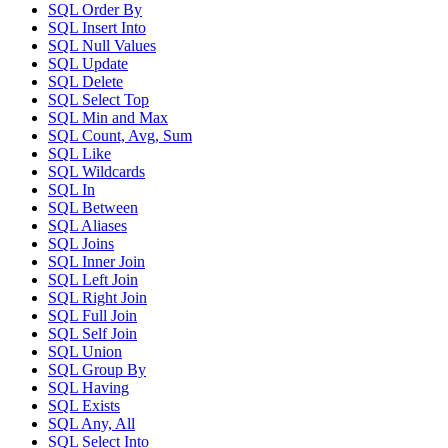
SQL Order By
SQL Insert Into
SQL Null Values
SQL Update
SQL Delete
SQL Select Top
SQL Min and Max
SQL Count, Avg, Sum
SQL Like
SQL Wildcards
SQL In
SQL Between
SQL Aliases
SQL Joins
SQL Inner Join
SQL Left Join
SQL Right Join
SQL Full Join
SQL Self Join
SQL Union
SQL Group By
SQL Having
SQL Exists
SQL Any, All
SQL Select Into