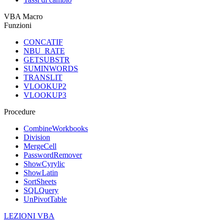
VBA Macro
Funzioni
CONCATIF
NBU_RATE
GETSUBSTR
SUMINWORDS
TRANSLIT
VLOOKUP2
VLOOKUP3
Procedure
CombineWorkbooks
Division
MergeCell
PasswordRemover
ShowCyrylic
ShowLatin
SortSheets
SQLQuery
UnPivotTable
LEZIONI VBA