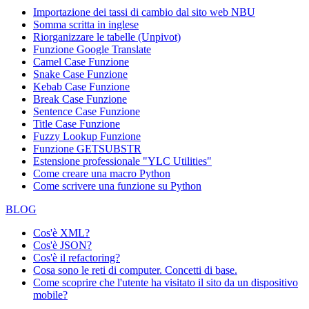
Importazione dei tassi di cambio dal sito web NBU
Somma scritta in inglese
Riorganizzare le tabelle (Unpivot)
Funzione
Google Translate
Camel Case Funzione
Snake Case Funzione
Kebab Case Funzione
Break Case Funzione
Sentence Case Funzione
Title Case Funzione
Fuzzy Lookup
Funzione
Funzione GETSUBSTR
Estensione professionale "YLC Utilities"
Come creare una macro Python
Come scrivere una funzione su Python
BLOG
Cos'è XML?
Cos'è JSON?
Cos'è il refactoring?
Cosa sono le reti di computer. Concetti di base.
Come scoprire che l'utente ha visitato il sito da un dispositivo
mobile?