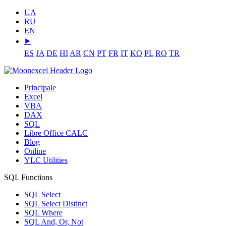
UA
RU
EN
⯈
ES
JA
DE
HI
AR
CN
PT
FR
IT
KO
PL
RO
TR
Principale
Excel
VBA
DAX
SQL
Libre Office CALC
Blog
Online
YLC Utilities
SQL Functions
SQL Select
SQL Select Distinct
SQL Where
SQL And, Or, Not