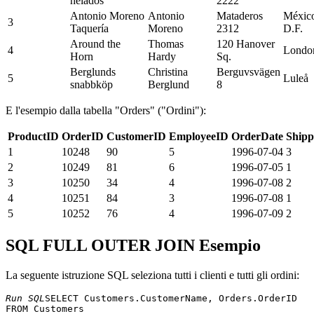
helados
2222
Antonio Moreno
Antonio
Mataderos
Méxic
3
Taquería
Moreno
2312
D.F.
Around the
Thomas
120 Hanover
4
Londo
Horn
Hardy
Sq.
Berglunds
Christina
Berguvsvägen
5
Luleå
snabbköp
Berglund
8
E l'esempio dalla tabella "Orders" ("Ordini"):
ProductID
OrderID
CustomerID
EmployeeID
OrderDate
Shipp
1
10248
90
5
1996-07-04
3
2
10249
81
6
1996-07-05
1
3
10250
34
4
1996-07-08
2
4
10251
84
3
1996-07-08
1
5
10252
76
4
1996-07-09
2
SQL FULL OUTER JOIN Esempio
La seguente istruzione SQL seleziona tutti i clienti e tutti gli ordini:
Run SQL
SELECT Customers.CustomerName, Orders.OrderID 

FROM Customers 
