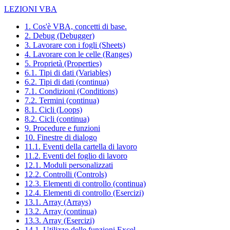
LEZIONI VBA
1. Cos'è VBA, concetti di base.
2. Debug (Debugger)
3. Lavorare con i fogli (Sheets)
4. Lavorare con le celle (Ranges)
5. Proprietà (Properties)
6.1. Tipi di dati (Variables)
6.2. Tipi di dati (continua)
7.1. Condizioni (Conditions)
7.2. Termini (continua)
8.1. Cicli (Loops)
8.2. Cicli (continua)
9. Procedure e funzioni
10. Finestre di dialogo
11.1. Eventi della cartella di lavoro
11.2. Eventi del foglio di lavoro
12.1. Moduli personalizzati
12.2. Controlli (Controls)
12.3. Elementi di controllo (continua)
12.4. Elementi di controllo (Esercizi)
13.1. Array (Arrays)
13.2. Array (continua)
13.3. Array (Esercizi)
14.1. Utilizzo delle funzioni Excel