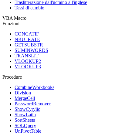
Traslitterazione dall'ucraino all'inglese
Tassi di cambio
VBA Macro
Funzioni
CONCATIF
NBU_RATE
GETSUBSTR
SUMINWORDS
TRANSLIT
VLOOKUP2
VLOOKUP3
Procedure
CombineWorkbooks
Division
MergeCell
PasswordRemover
ShowCyrylic
ShowLatin
SortSheets
SQLQuery
UnPivotTable