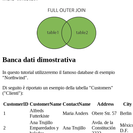
Banca dati dimostrativa
In questo tutorial utilizzeremo il famoso database di esempio
"Northwind".
Di seguito è riportato un esempio della tabella "Customers"
("Clienti"):
CustomerID
CustomerName
ContactName
Address
City
Alfreds
1
Maria Anders
Obere Str. 57
Berlin
Futterkiste
Ana Trujillo
Avda. de la
Méxic
2
Emparedados y
Ana Trujillo
Constitución
D.F.