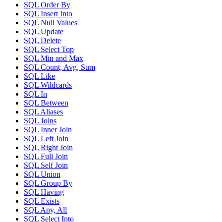
SQL Order By
SQL Insert Into
SQL Null Values
SQL Update
SQL Delete
SQL Select Top
SQL Min and Max
SQL Count, Avg, Sum
SQL Like
SQL Wildcards
SQL In
SQL Between
SQL Aliases
SQL Joins
SQL Inner Join
SQL Left Join
SQL Right Join
SQL Full Join
SQL Self Join
SQL Union
SQL Group By
SQL Having
SQL Exists
SQL Any, All
SQL Select Into