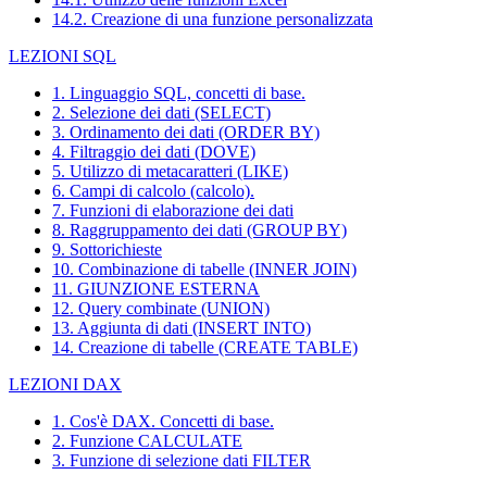
14.2. Creazione di una funzione personalizzata
LEZIONI SQL
1. Linguaggio SQL, concetti di base.
2. Selezione dei dati (SELECT)
3. Ordinamento dei dati (ORDER BY)
4. Filtraggio dei dati (DOVE)
5. Utilizzo di metacaratteri (LIKE)
6. Campi di calcolo (calcolo).
7. Funzioni di elaborazione dei dati
8. Raggruppamento dei dati (GROUP BY)
9. Sottorichieste
10. Combinazione di tabelle (INNER JOIN)
11. GIUNZIONE ESTERNA
12. Query combinate (UNION)
13. Aggiunta di dati (INSERT INTO)
14. Creazione di tabelle (CREATE TABLE)
LEZIONI DAX
1. Cos'è DAX. Concetti di base.
2. Funzione CALCULATE
3. Funzione di selezione dati FILTER