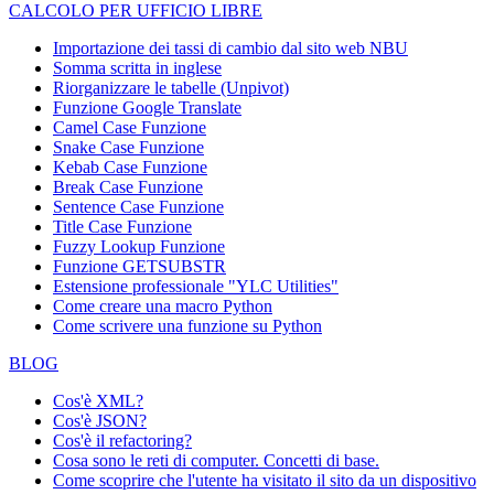
CALCOLO PER UFFICIO LIBRE
Importazione dei tassi di cambio dal sito web NBU
Somma scritta in inglese
Riorganizzare le tabelle (Unpivot)
Funzione
Google Translate
Camel Case Funzione
Snake Case Funzione
Kebab Case Funzione
Break Case Funzione
Sentence Case Funzione
Title Case Funzione
Fuzzy Lookup
Funzione
Funzione GETSUBSTR
Estensione professionale "YLC Utilities"
Come creare una macro Python
Come scrivere una funzione su Python
BLOG
Cos'è XML?
Cos'è JSON?
Cos'è il refactoring?
Cosa sono le reti di computer. Concetti di base.
Come scoprire che l'utente ha visitato il sito da un dispositivo