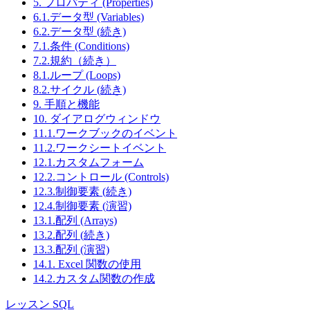
5. プロパティ (Properties)
60
Isabel de Castro
Lis
Vinhoss
saúde n. 58
6.1.データ型 (Variables)
Rua da
6.2.データ型 (続き)
Bernardo
Rio
61
Que Delícia
Panificadora,
Batista
Jane
7.1.条件 (Conditions)
12
7.2.規約（続き）
Alameda dos
62
Queen Cozinha
Lúcia Carvalho
São
8.1.ループ (Loops)
Canàrios, 891
8.2.サイクル (続き)
Taucherstraße
63
QUICK-Stop
Horst Kloss
Cun
9. 手順と機能
10
10. ダイアログウィンドウ
Sergio
Av. del
Bue
64
Rancho grande
11.1.ワークブックのイベント
Gutiérrez
Libertador 900
Air
11.2.ワークシートイベント
Rattlesnake
2817 Milton
65
Paula Wilson
Alb
Canyon Grocery
Dr.
12.1.カスタムフォーム
12.2.コントロール (Controls)
Reggiani
Maurizio
Strada
Reg
66
Caseifici
Moroni
Provinciale 124
Emi
12.3.制御要素 (続き)
Av.
12.4.制御要素 (演習)
Ricardo
Rio
67
Janete Limeira
Copacabana,
13.1.配列 (Arrays)
Adocicados
Jane
267
13.2.配列 (続き)
Richter
Grenzacherweg
13.3.配列 (演習)
68
Michael Holz
Gen
Supermarkt
237
14.1. Excel 関数の使用
Romero y
Alejandra
14.2.カスタム関数の作成
69
Gran Vía, 1
Mad
tomillo
Camino
Jonas
Erling Skakkes
レッスン SQL
70
Santé Gourmet
Sta