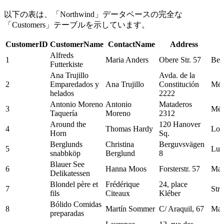
以下の表は、「Northwind」データベースの完全な
「Customers」テーブルを示しています。
CustomerID
CustomerName
ContactName
Address
Alfreds
1
Maria Anders
Obere Str. 57
Berl
Futterkiste
Ana Trujillo
Avda. de la
2
Emparedados y
Ana Trujillo
Constitución
Méx
helados
2222
Antonio Moreno
Antonio
Mataderos
3
Méx
Taquería
Moreno
2312
Around the
120 Hanover
4
Thomas Hardy
Lon
Horn
Sq.
Berglunds
Christina
Berguvsvägen
5
Lul
snabbköp
Berglund
8
Blauer See
6
Hanna Moos
Forsterstr. 57
Man
Delikatessen
Blondel père et
Frédérique
24, place
7
Str
fils
Citeaux
Kléber
Bólido Comidas
8
Martín Sommer
C/ Araquil, 67
Mad
preparadas