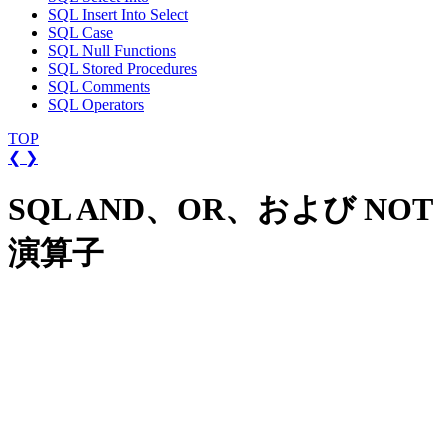
SQL Insert Into Select
SQL Case
SQL Null Functions
SQL Stored Procedures
SQL Comments
SQL Operators
TOP
❮
❯
SQL AND、OR、および NOT
演算子