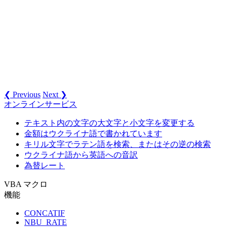
La maison
1 rue Alsace-
41
Annette Roulet
Tou
d'Asie
Lorraine
Laughing
Yoshi
42
Bacchus Wine
1900 Oak St.
Van
Tannamuri
Cellars
Lazy K Kountry
12 Orchestra
43
John Steel
Wal
Store
Terrace
Lehmanns
Fra
44
Renate Messner
Magazinweg 7
Marktstand
a.M
Let's Stop N
87 Polk St.
San
❮ Previous
Next ❯
45
Jaime Yorres
Shop
Suite 5
Fra
オンラインサービス
Carrera 52 con
テキスト内の文字の大文字と小文字を変更する
LILA-
Carlos
Ave. Bolívar
46
Bar
Supermercado
González
#65-98 Llano
金額はウクライナ語で書かれています
Largo
キリル文字でラテン語を検索、またはその逆の検索
LINO-
Ave. 5 de
I. d
ウクライナ語から英語への音訳
47
Felipe Izquierdo
Delicateses
Mayo Porlamar
Mar
為替レート
Lonesome Pine
89 Chiaroscuro
48
Fran Wilson
Por
Restaurant
Rd.
VBA マクロ
Magazzini
機能
Giovanni
Via Ludovico il
49
Alimentari
Ber
Rovelli
Moro 22
Riuniti
CONCATIF
NBU_RATE
Catherine
Rue Joseph-