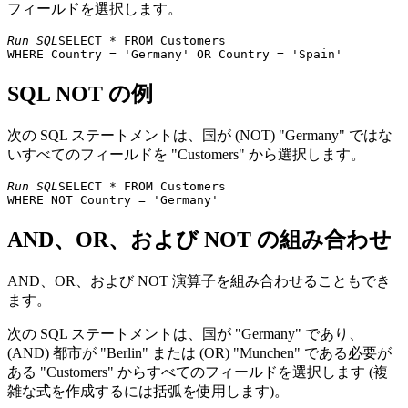
Eastern
35 King
フィールドを選択します。
19
Ann Devon
Lon
Connection
George
Run SQL
SELECT * FROM Customers 

20
Ernst Handel
Roland Mendel
Kirchgasse 6
Gra
Familia
21
Aria Cruz
Rua Orós, 92
São
Arquibaldo
SQL NOT の例
FISSA Fabrica
C/ Moralzarzal,
22
Inter. Salchichas
Diego Roel
Mad
86
S.A.
次の SQL ステートメントは、国が (NOT) "Germany" ではな
Folies
184, chaussée
いすべてのフィールドを "Customers" から選択します。
23
Martine Rancé
Lill
gourmandes
de Tournai
Run SQL
SELECT * FROM Customers 

24
Folk och fä HB
Maria Larsson
Åkergatan 24
Brä
Berliner Platz
25
Frankenversand
Peter Franken
Mün
43
AND、OR、および NOT の組み合わせ
France
26
Carine Schmitt
54, rue Royale
Nan
restauration
Via Monte
AND、OR、および NOT 演算子を組み合わせることもでき
27
Franchi S.p.A.
Paolo Accorti
Tor
Bianco 34
ます。
Furia Bacalhau e
Jardim das
28
Lino Rodriguez
Lis
Frutos do Mar
rosas n. 32
次の SQL ステートメントは、国が "Germany" であり、
(AND) 都市が "Berlin" または (OR) "Munchen" である必要が
Galería del
Eduardo
Rambla de
29
Bar
gastrónomo
Saavedra
Cataluña, 23
ある "Customers" からすべてのフィールドを選択します (複
Godos Cocina
José Pedro
雑な式を作成するには括弧を使用します)。
30
C/ Romero, 33
Sevi
Típica
Freyre