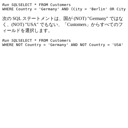
Run SQL
SELECT * FROM Customers 

Gourmet
31
André Fonseca
Av. Brasil, 442
Cam
Lanchonetes
Great Lakes
2732 Baker
次の SQL ステートメントは、国が (NOT) "Germany" ではな
32
Howard Snyder
Eug
Food Market
Blvd.
く、(NOT) "USA" でもない、「Customers」からすべてのフ
GROSELLA-
5ª Ave. Los
ィールドを選択します。
33
Manuel Pereira
Car
Restaurante
Palos Grandes
Rua do Paço,
Rio
Run SQL
SELECT * FROM Customers 

34
Hanari Carnes
Mario Pontes
67
Jane
Carrera 22 con
HILARIÓN-
Carlos
San
35
Ave. Carlos
Abastos
Hernández
Cris
Soublette #8-35
City Center
Hungry Coyote
36
Yoshi Latimer
Plaza 516 Main
Elg
Import Store
St.
Hungry Owl
Patricia
8 Johnstown
37
All-Night
Cor
McKenna
Road
Grocers
Garden House
38
Island Trading
Helen Bennett
Co
Crowther Way
39
Königlich Essen
Philip Cramer
Maubelstr. 90
Bra
La corne
67, avenue de
40
Daniel Tonini
Vers
d'abondance
l'Europe