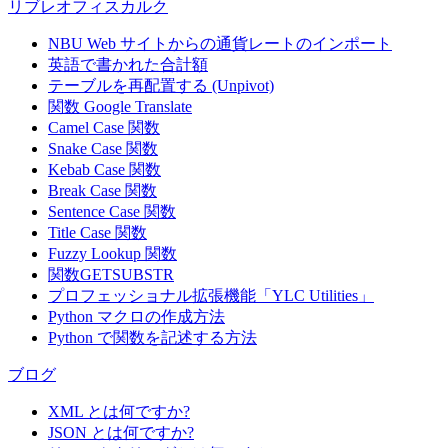
Trail's Head
リブレオフィスカルク
722 DaVinci
82
Gourmet
Helvetius Nagy
Kir
Blvd.
Provisioners
NBU Web サイトからの通貨レートのインポート
83
Vaffeljernet
Palle Ibsen
Smagsløget 45
Årh
英語で書かれた合計額
Victuailles en
2, rue du
テーブルを再配置する (Unpivot)
84
Mary Saveley
Lyo
stock
Commerce
関数
Google Translate
Vins et alcools
59 rue de
Camel Case 関数
85
Paul Henriot
Rei
Chevalier
l'Abbaye
Snake Case 関数
Die Wandernde
Adenauerallee
86
Rita Müller
Stut
Kebab Case 関数
Kuh
900
Break Case 関数
Pirkko
87
Wartian Herkku
Torikatu 38
Oul
Sentence Case 関数
Koskitalo
Title Case 関数
Wellington
Rua do
88
Paula Parente
Res
Fuzzy Lookup
関数
Importadora
Mercado, 12
関数GETSUBSTR
White Clover
305 - 14th Ave.
89
Karl Jablonski
Seat
プロフェッショナル拡張機能「YLC Utilities」
Markets
S. Suite 3B
Python マクロの作成方法
90
Wilman Kala
Matti Karttunen
Keskuskatu 45
Hel
Python で関数を記述する方法
91
Wolski
Zbyszek
ul. Filtrowa 68
Wal
ブログ
XML とは何ですか?
JSON とは何ですか?