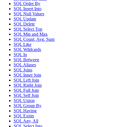
SQL Order By
SQL Insert Into
SQL Null Values
SQL Update
SQL Delete
SQL Select Top
SQL Min and Max
SQL Count, Avg, Sum
SQL Like
SQL Wildcards
SQL In
SQL Between
SQL Aliases
SQL Joins
SQL Inner Join
SQL Left Join
SQL Right Join
SQL Full Join
SQL Self Join
SQL Union
SQL Group By
SQL Having
SQL Exists
SQL Any, All
SQL Select Into