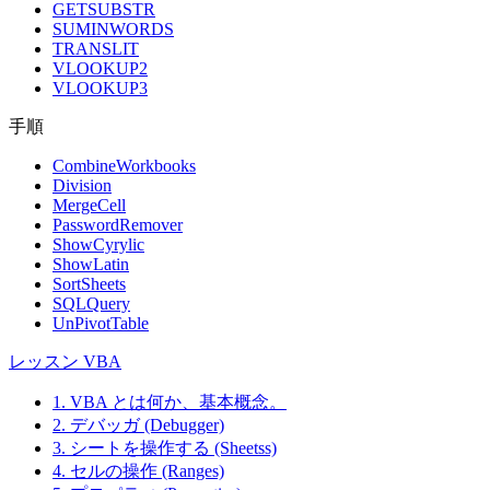
50
Maison Dewey
Bru
GETSUBSTR
Dewey
Bens 532
SUMINWORDS
43 rue St.
51
Mère Paillarde
Jean Fresnière
Mon
TRANSLIT
Laurent
VLOOKUP2
Morgenstern
Alexander
VLOOKUP3
52
Heerstr. 22
Lei
Gesundkost
Feuer
South House
手順
Simon
53
North/South
300
Lon
Crowther
Queensbridge
CombineWorkbooks
Division
Ing. Gustavo
Océano
Yvonne
Bue
MergeCell
54
Moncada 8585
Atlántico Ltda.
Moncada
Air
PasswordRemover
Piso 20-A
ShowCyrylic
Old World
55
Rene Phillips
2743 Bering St.
Anc
ShowLatin
Delicatessen
SortSheets
Ottilies
Henriette
Mehrheimerstr.
56
Köl
SQLQuery
Käseladen
Pfalzheim
369
UnPivotTable
265, boulevard
57
Paris spécialités
Marie Bertrand
Pari
Charonne
レッスン VBA
Pericles
Guillermo
Calle Dr. Jorge
58
Comidas
Méx
1. VBA とは何か、基本概念。
Fernández
Cash 321
clásicas
2. デバッガ (Debugger)
Piccolo und
3. シートを操作する (Sheetss)
59
Georg Pipps
Geislweg 14
Sal
mehr
4. セルの操作 (Ranges)
Princesa Isabel
Estrada da