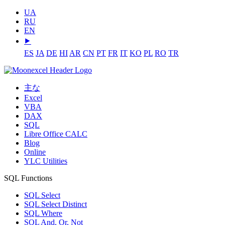
UA
RU
EN
⯈
ES
JA
DE
HI
AR
CN
PT
FR
IT
KO
PL
RO
TR
主な
Excel
VBA
DAX
SQL
Libre Office CALC
Blog
Online
YLC Utilities
SQL Functions
SQL Select
SQL Select Distinct
SQL Where
SQL And, Or, Not