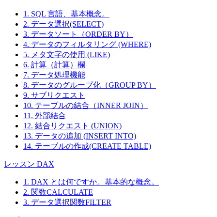
Bergulfsen
gate 78
Save-a-lot
187 Suffolk
1. SQL 言語、基本概念。
71
Jose Pavarotti
Boi
Markets
Ln.
2. データ選択(SELECT)
Seven Seas
90 Wadhurst
3. データソート（ORDER BY）
72
Hari Kumar
Lon
Imports
Rd.
4. データのフィルタリング (WHERE)
73
Simons bistro
Jytte Petersen
Vinbæltet 34
Køb
5. メタ文字の使用 (LIKE)
Spécialités du
Dominique
25, rue
6. 計算（計算）欄
74
Pari
monde
Perrier
Lauriston
7. データ処理機能
Split Rail Beer
Art
8. データのグループ化（GROUP BY）
75
P.O. Box 555
Lan
& Ale
Braunschweiger
9. サブリクエスト
Suprêmes
Boulevard
76
Pascale Cartrain
Cha
10. テーブルの結合（INNER JOIN）
délices
Tirou, 255
11. 外部結合
89 Jefferson
77
The Big Cheese
Liz Nixon
Por
12. 結合リクエスト (UNION)
Way Suite 2
13. データの追加 (INSERT INTO)
The Cracker
55 Grizzly
78
Liu Wong
But
14. テーブルの作成(CREATE TABLE)
Box
Peak Rd.
Toms
79
Karin Josephs
Luisenstr. 48
Mün
レッスン DAX
Spezialitäten
Tortuga
Miguel Angel
Avda. Azteca
1. DAX とは何ですか。基本的な概念。
80
Méx
Restaurante
Paolino
123
2. 関数CALCULATE
Tradição
Anabela
Av. Inês de
81
São
3. データ選択関数FILTER
Hipermercados
Domingues
Castro, 414