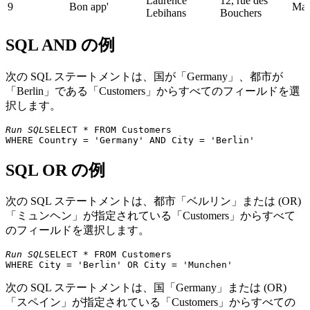
Laurence
12, rue des
9
Bon app'
Mars
Lebihans
Bouchers
Bottom-Dollar
Elizabeth
23 Tsawassen
10
Tsa
Marketse
Lincoln
Blvd.
SQL AND の例
Victoria
Fauntleroy
11
B's Beverages
Lon
Ashworth
Circus
次の SQL ステートメントは、国が「Germany」、都市が
Cactus Comidas
Patricio
Bue
12
Cerrito 333
「Berlin」である「Customers」からすべてのフィールドを選
para llevar
Simpson
Air
択します。
Centro
Francisco
Sierras de
13
comercial
Méx
Chang
Granada 9993
Run SQL
SELECT * FROM Customers 

Moctezuma
Chop-suey
14
Yang Wang
Hauptstr. 29
Ber
Chinese
SQL OR の例
Comércio
Av. dos
15
Pedro Afonso
São
Mineiro
Lusíadas, 23
次の SQL ステートメントは、都市「ベルリン」または (OR)
Berkeley
Consolidated
Elizabeth
「ミュンヘン」が指定されている「Customers」からすべて
16
Gardens 12
Lon
Holdings
Brown
のフィールドを選択します。
Brewery
Drachenblut
17
Sven Ottlieb
Walserweg 21
Aac
Run SQL
SELECT * FROM Customers 

Delikatessend
67, rue des
18
Du monde entier
Janine Labrune
Cinquante
Nan
次の SQL ステートメントは、国「Germany」または (OR)
Otages
「スペイン」が指定されている「Customers」からすべての