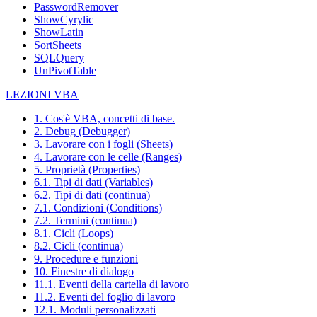
PasswordRemover
ShowCyrylic
ShowLatin
SortSheets
SQLQuery
UnPivotTable
LEZIONI VBA
1. Cos'è VBA, concetti di base.
2. Debug (Debugger)
3. Lavorare con i fogli (Sheets)
4. Lavorare con le celle (Ranges)
5. Proprietà (Properties)
6.1. Tipi di dati (Variables)
6.2. Tipi di dati (continua)
7.1. Condizioni (Conditions)
7.2. Termini (continua)
8.1. Cicli (Loops)
8.2. Cicli (continua)
9. Procedure e funzioni
10. Finestre di dialogo
11.1. Eventi della cartella di lavoro
11.2. Eventi del foglio di lavoro
12.1. Moduli personalizzati