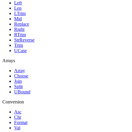
Left
Len
LTrim
Mid
Replace
Right
RTrim
StrReverse
Trim
UCase
Arrays
Array
Choose
Join
Split
UBound
Conversion
Asc
Chr
Format
Val