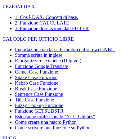
LEZIONI DAX
1. Cos'è DAX. Concetti di base.
2. Funzione CALCULATE
3. Funzione di selezione dati FILTER
CALCOLO PER UFFICIO LIBRE
Importazione dei tassi di cambio dal sito web NBU
Somma scritta in inglese
Riorganizzare le tabelle (Unpivot)
Funzione
Google Translate
Camel Case Funzione
Snake Case Funzione
Kebab Case Funzione
Break Case Funzione
Sentence Case Funzione
Title Case Funzione
Fuzzy Lookup
Funzione
Funzione GETSUBSTR
Estensione professionale "YLC Utilities"
Come creare una macro Python
Come scrivere una funzione su Python
BLOG