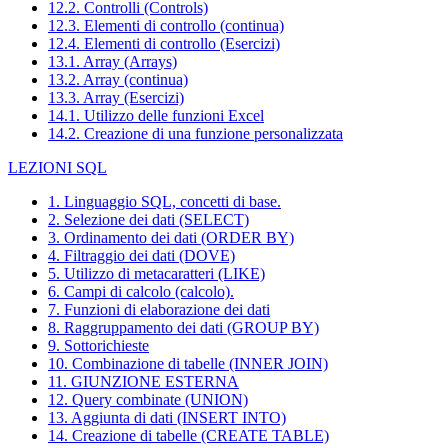
12.2. Controlli (Controls)
12.3. Elementi di controllo (continua)
12.4. Elementi di controllo (Esercizi)
13.1. Array (Arrays)
13.2. Array (continua)
13.3. Array (Esercizi)
14.1. Utilizzo delle funzioni Excel
14.2. Creazione di una funzione personalizzata
LEZIONI SQL
1. Linguaggio SQL, concetti di base.
2. Selezione dei dati (SELECT)
3. Ordinamento dei dati (ORDER BY)
4. Filtraggio dei dati (DOVE)
5. Utilizzo di metacaratteri (LIKE)
6. Campi di calcolo (calcolo).
7. Funzioni di elaborazione dei dati
8. Raggruppamento dei dati (GROUP BY)
9. Sottorichieste
10. Combinazione di tabelle (INNER JOIN)
11. GIUNZIONE ESTERNA
12. Query combinate (UNION)
13. Aggiunta di dati (INSERT INTO)
14. Creazione di tabelle (CREATE TABLE)