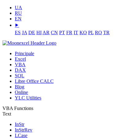
UA
RU
EN
⯈
ES
JA
DE
HI
AR
CN
PT
FR
IT
KO
PL
RO
TR
Principale
Excel
VBA
DAX
SQL
Libre Office CALC
Blog
Online
YLC Utilities
VBA Functions
Text
InStr
InStrRev
LCase