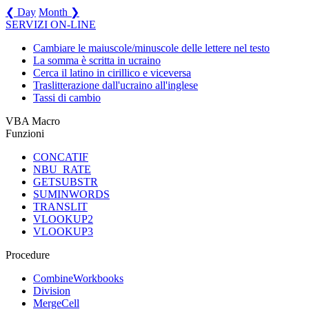
❮ Day
Month ❯
SERVIZI ON-LINE
Cambiare le maiuscole/minuscole delle lettere nel testo
La somma è scritta in ucraino
Cerca il latino in cirillico e viceversa
Traslitterazione dall'ucraino all'inglese
Tassi di cambio
VBA Macro
Funzioni
CONCATIF
NBU_RATE
GETSUBSTR
SUMINWORDS
TRANSLIT
VLOOKUP2
VLOOKUP3
Procedure
CombineWorkbooks
Division
MergeCell