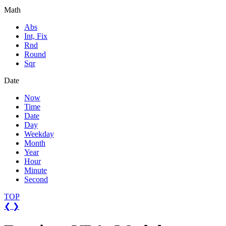
Math
Abs
Int, Fix
Rnd
Round
Sqr
Date
Now
Time
Date
Day
Weekday
Month
Year
Hour
Minute
Second
TOP
❮
❯