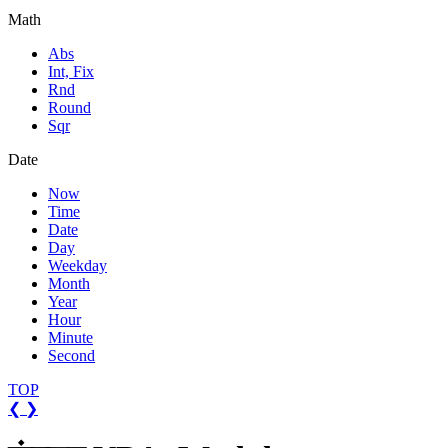
Math
Abs
Int, Fix
Rnd
Round
Sqr
Date
Now
Time
Date
Day
Weekday
Month
Year
Hour
Minute
Second
TOP
❮
❯