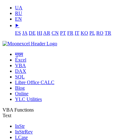
UA
RU
EN
⯈
ES
JA
DE
HI
AR
CN
PT
FR
IT
KO
PL
RO
TR
मुख्य
Excel
VBA
DAX
SQL
Libre Office CALC
Blog
Online
YLC Utilities
VBA Functions
Text
InStr
InStrRev
LCase