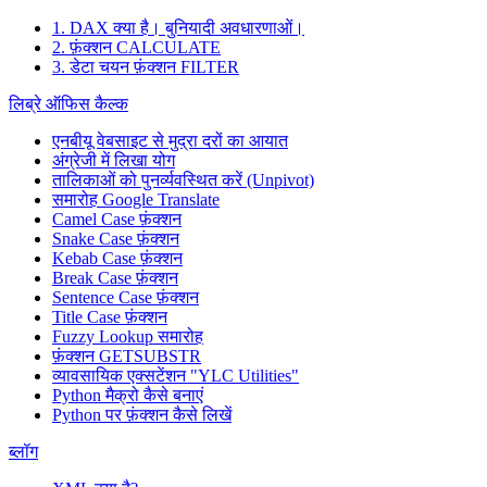
1. DAX क्या है। बुनियादी अवधारणाओं।
2. फ़ंक्शन CALCULATE
3. डेटा चयन फ़ंक्शन FILTER
लिब्रे ऑफिस कैल्क
एनबीयू वेबसाइट से मुद्रा दरों का आयात
अंग्रेजी में लिखा योग
तालिकाओं को पुनर्व्यवस्थित करें (Unpivot)
समारोह
Google Translate
Camel Case फ़ंक्शन
Snake Case फ़ंक्शन
Kebab Case फ़ंक्शन
Break Case फ़ंक्शन
Sentence Case फ़ंक्शन
Title Case फ़ंक्शन
Fuzzy Lookup
समारोह
फ़ंक्शन GETSUBSTR
व्यावसायिक एक्सटेंशन "YLC Utilities"
Python मैक्रो कैसे बनाएं
Python पर फ़ंक्शन कैसे लिखें
ब्लॉग