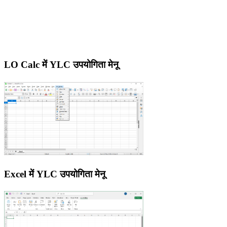
LO Calc में YLC उपयोगिता मेनू
Excel में YLC उपयोगिता मेनू