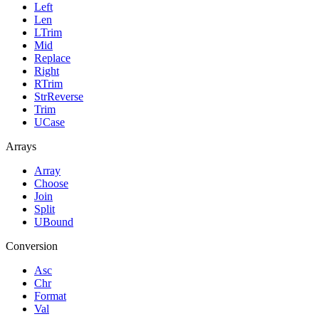
Left
Len
LTrim
Mid
Replace
Right
RTrim
StrReverse
Trim
UCase
Arrays
Array
Choose
Join
Split
UBound
Conversion
Asc
Chr
Format
Val