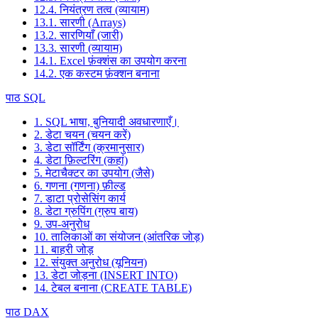
12.4. नियंत्रण तत्व (व्यायाम)
13.1. सारणी (Arrays)
13.2. सारणियाँ (जारी)
13.3. सारणी (व्यायाम)
14.1. Excel फ़ंक्शंस का उपयोग करना
14.2. एक कस्टम फ़ंक्शन बनाना
पाठ SQL
1. SQL भाषा, बुनियादी अवधारणाएँ।
2. डेटा चयन (चयन करें)
3. डेटा सॉर्टिंग (क्रमानुसार)
4. डेटा फ़िल्टरिंग (कहां)
5. मेटाचैक्टर का उपयोग (जैसे)
6. गणना (गणना) फ़ील्ड
7. डाटा प्रोसेसिंग कार्य
8. डेटा ग्रुपिंग (ग्रुप बाय)
9. उप-अनुरोध
10. तालिकाओं का संयोजन (आंतरिक जोड़)
11. बाहरी जोड़
12. संयुक्त अनुरोध (यूनियन)
13. डेटा जोड़ना (INSERT INTO)
14. टेबल बनाना (CREATE TABLE)
पाठ DAX