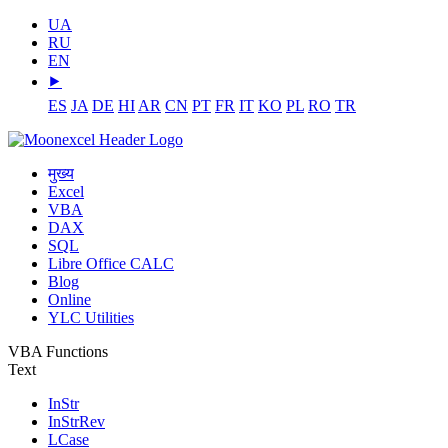
UA
RU
EN
⯈
ES
JA
DE
HI
AR
CN
PT
FR
IT
KO
PL
RO
TR
मुख्य
Excel
VBA
DAX
SQL
Libre Office CALC
Blog
Online
YLC Utilities
VBA Functions
Text
InStr
InStrRev
LCase