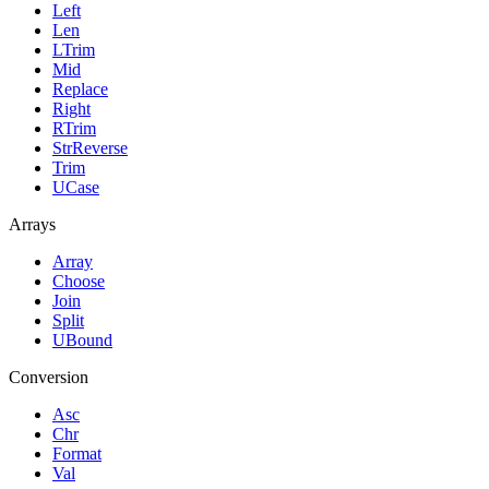
Left
Len
LTrim
Mid
Replace
Right
RTrim
StrReverse
Trim
UCase
Arrays
Array
Choose
Join
Split
UBound
Conversion
Asc
Chr
Format
Val