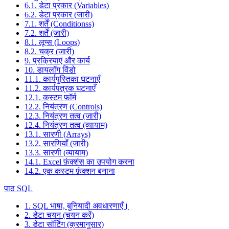
6.1. डेटा प्रकार (Variables)
6.2. डेटा प्रकार (जारी)
7.1. शर्तें (Conditionss)
7.2. शर्तें (जारी)
8.1. लूप्स (Loops)
8.2. चक्र (जारी)
9. प्रक्रियाएं और कार्य
10. डायलॉग विंडो
11.1. कार्यपुस्तिका घटनाएँ
11.2. कार्यपत्रक घटनाएँ
12.1. कस्टम फॉर्म
12.2. नियंत्रण (Controls)
12.3. नियंत्रण तत्व (जारी)
12.4. नियंत्रण तत्व (व्यायाम)
13.1. सारणी (Arrays)
13.2. सारणियाँ (जारी)
13.3. सारणी (व्यायाम)
14.1. Excel फ़ंक्शंस का उपयोग करना
14.2. एक कस्टम फ़ंक्शन बनाना
पाठ SQL
1. SQL भाषा, बुनियादी अवधारणाएँ।
2. डेटा चयन (चयन करें)
3. डेटा सॉर्टिंग (क्रमानुसार)