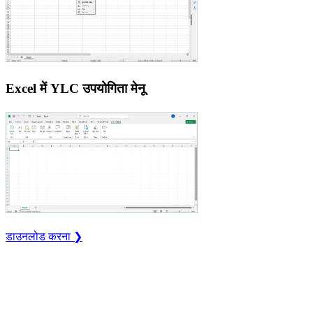
Excel में YLC उपयोगिता मेनू
डाउनलोड करना ❯