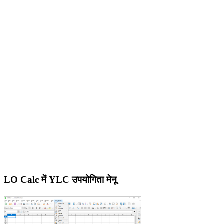
LO Calc में YLC उपयोगिता मेनू