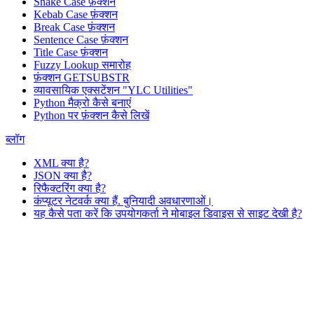
Snake Case फ़ंक्शन
Kebab Case फ़ंक्शन
Break Case फ़ंक्शन
Sentence Case फ़ंक्शन
Title Case फ़ंक्शन
Fuzzy Lookup
समारोह
फ़ंक्शन GETSUBSTR
व्यावसायिक एक्सटेंशन "YLC Utilities"
Python मैक्रो कैसे बनाएं
Python पर फ़ंक्शन कैसे लिखें
ब्लॉग
XML क्या है?
JSON क्या है?
रिफैक्टरिंग क्या है?
कंप्यूटर नेटवर्क क्या हैं. बुनियादी अवधारणाओं।
यह कैसे पता करें कि उपयोगकर्ता ने मोबाइल डिवाइस से साइट देखी है?