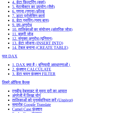
4. डेटा फ़िल्टरिंग (कहां)
5. मेटाचैक्टर का उपयोग (जैसे)
6. गणना (गणना) फ़ील्ड
7. डाटा प्रोसेसिंग कार्य
8. डेटा ग्रुपिंग (ग्रुप बाय)
9. उप-अनुरोध
10. तालिकाओं का संयोजन (आंतरिक जोड़)
11. बाहरी जोड़
12. संयुक्त अनुरोध (यूनियन)
13. डेटा जोड़ना (INSERT INTO)
14. टेबल बनाना (CREATE TABLE)
पाठ DAX
1. DAX क्या है। बुनियादी अवधारणाओं।
2. फ़ंक्शन CALCULATE
3. डेटा चयन फ़ंक्शन FILTER
लिब्रे ऑफिस कैल्क
एनबीयू वेबसाइट से मुद्रा दरों का आयात
अंग्रेजी में लिखा योग
तालिकाओं को पुनर्व्यवस्थित करें (Unpivot)
समारोह
Google Translate
Camel Case फ़ंक्शन