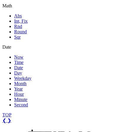
Math
Abs
Int, Fix
Rnd
Round
Sqr
Date
Now
Time
Date
Day
Weekday
Month
Year
Hour
Minute
Second
TOP
❮
❯