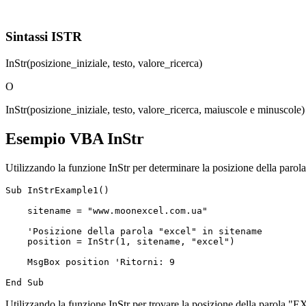
Sintassi ISTR
InStr(posizione_iniziale, testo, valore_ricerca)
O
InStr(posizione_iniziale, testo, valore_ricerca, maiuscole e minuscole)
Esempio VBA InStr
Utilizzando la funzione InStr per determinare la posizione della parola 
Sub InStrExample1()  

    sitename = "www.moonexcel.com.ua"  

    'Posizione della parola "excel" in sitename

    position = InStr(1, sitename, "excel")  

    MsgBox position 'Ritorni: 9

Utilizzando la funzione InStr per trovare la posizione della parola "