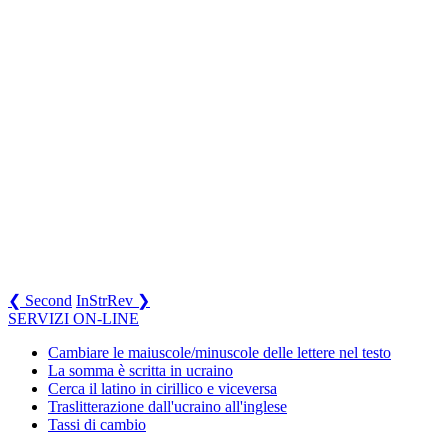
❮ Second
InStrRev ❯
SERVIZI ON-LINE
Cambiare le maiuscole/minuscole delle lettere nel testo
La somma è scritta in ucraino
Cerca il latino in cirillico e viceversa
Traslitterazione dall'ucraino all'inglese
Tassi di cambio