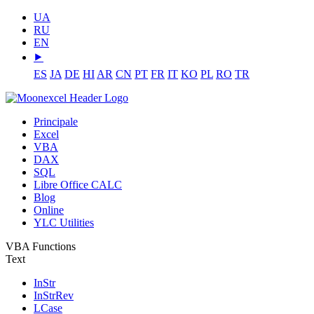
UA
RU
EN
⯈
ES
JA
DE
HI
AR
CN
PT
FR
IT
KO
PL
RO
TR
Principale
Excel
VBA
DAX
SQL
Libre Office CALC
Blog
Online
YLC Utilities
VBA Functions
Text
InStr
InStrRev
LCase