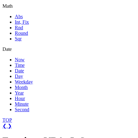
Math
Abs
Int, Fix
Rnd
Round
Sqr
Date
Now
Time
Date
Day
Weekday
Month
Year
Hour
Minute
Second
TOP
❮
❯