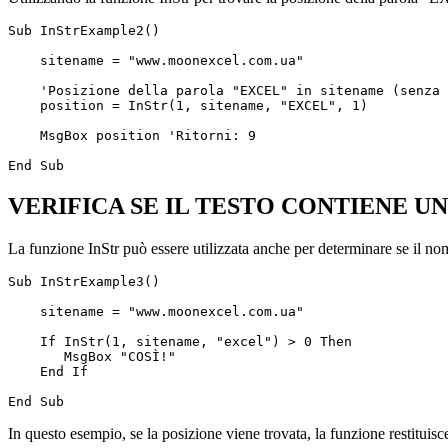
Sub InStrExample2()  

    sitename = "www.moonexcel.com.ua"  

    'Posizione della parola "EXCEL" in sitename (senza 
    position = InStr(1, sitename, "EXCEL", 1)  

    MsgBox position 'Ritorni: 9

VERIFICA SE IL TESTO CONTIENE U
La funzione InStr può essere utilizzata anche per determinare se il nom
Sub InStrExample3()

    sitename = "www.moonexcel.com.ua"

    If InStr(1, sitename, "excel") > 0 Then

       MsgBox "COSÌ!"

    End If

In questo esempio, se la posizione viene trovata, la funzione restituis