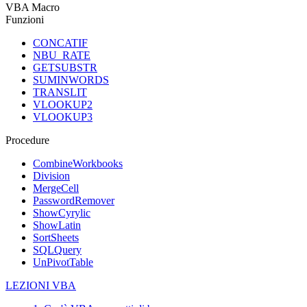
VBA Macro
Funzioni
CONCATIF
NBU_RATE
GETSUBSTR
SUMINWORDS
TRANSLIT
VLOOKUP2
VLOOKUP3
Procedure
CombineWorkbooks
Division
MergeCell
PasswordRemover
ShowCyrylic
ShowLatin
SortSheets
SQLQuery
UnPivotTable
LEZIONI VBA