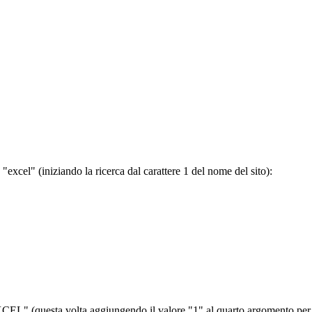
"excel" (iniziando la ricerca dal carattere 1 del nome del sito):
EXCEL" (questa volta aggiungendo il valore "1" al quarto argomento per i