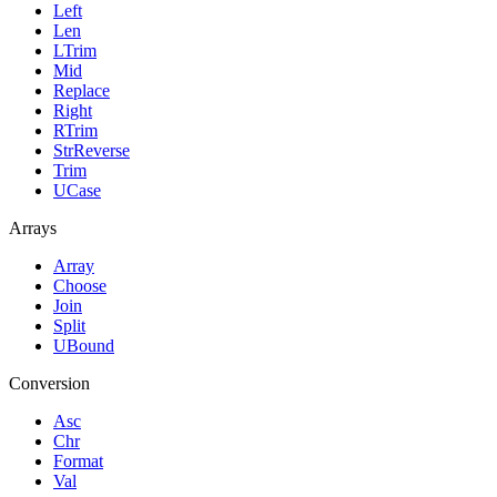
Left
Len
LTrim
Mid
Replace
Right
RTrim
StrReverse
Trim
UCase
Arrays
Array
Choose
Join
Split
UBound
Conversion
Asc
Chr
Format
Val