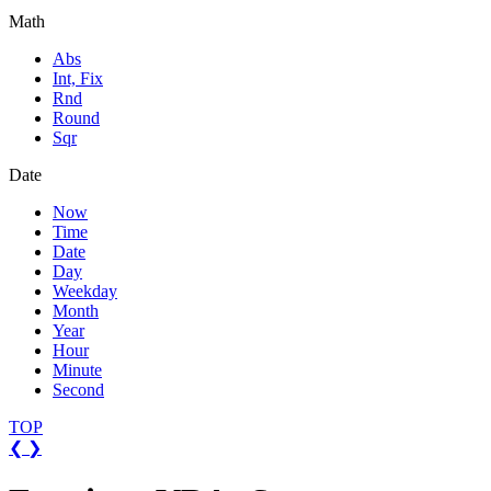
Math
Abs
Int, Fix
Rnd
Round
Sqr
Date
Now
Time
Date
Day
Weekday
Month
Year
Hour
Minute
Second
TOP
❮
❯