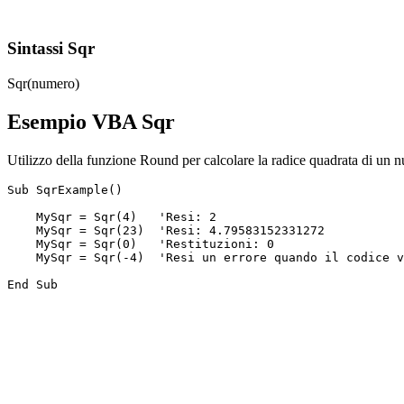
Sintassi Sqr
Sqr(numero)
Esempio VBA Sqr
Utilizzo della funzione Round per calcolare la radice quadrata di un 
Sub SqrExample()

    MySqr = Sqr(4)   'Resi: 2

    MySqr = Sqr(23)  'Resi: 4.79583152331272

    MySqr = Sqr(0)   'Restituzioni: 0

    MySqr = Sqr(-4)  'Resi un errore quando il codice v