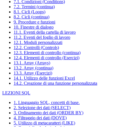
7.1. Condizioni (Conditions)
7.2. Termini (continua)
8.1. Cicli (Loops)
8.2. Cicli (continua)
9. Procedure e funzioni
10. Finestre di dialogo
11.1. Eventi della cartella di lavoro
11.2. Eventi del foglio di lavoro
12.1. Moduli personalizzati
12.2. Controlli (Controls)
12.3. Elementi di controllo (continua)
12.4. Elementi di controllo (Esercizi)
13.1. Array (Arrays)
13.2. Array (continua)
13.3. Array (Esercizi)
14.1. Utilizzo delle funzioni Excel
14.2. Creazione di una funzione personalizzata
LEZIONI SQL
1. Linguaggio SQL, concetti di base.
2. Selezione dei dati (SELECT)
3. Ordinamento dei dati (ORDER BY)
4. Filtraggio dei dati (DOVE)
5. Utilizzo di metacaratteri (LIKE)