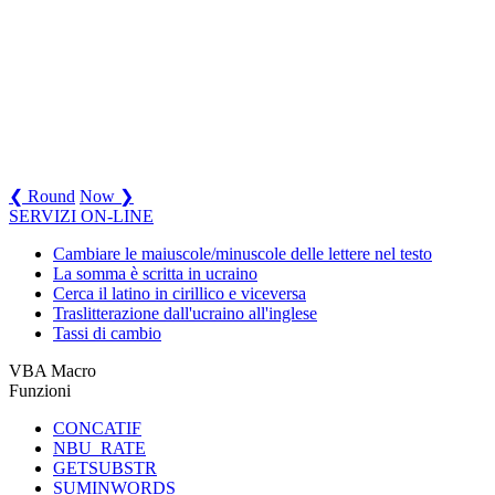
❮ Round
Now ❯
SERVIZI ON-LINE
Cambiare le maiuscole/minuscole delle lettere nel testo
La somma è scritta in ucraino
Cerca il latino in cirillico e viceversa
Traslitterazione dall'ucraino all'inglese
Tassi di cambio
VBA Macro
Funzioni
CONCATIF
NBU_RATE
GETSUBSTR
SUMINWORDS