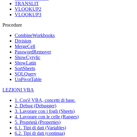
TRANSLIT
VLOOKUP2
VLOOKUP3
Procedure
CombineWorkbooks
Division
MergeCell
PasswordRemover
ShowCyrylic
ShowLatin
SortSheets
SQLQuery
UnPivotTable
LEZIONI VBA
1. Cos'è VBA, concetti di base.
2. Debug (Debugger)
3. Lavorare con i fogli (Sheets)
4. Lavorare con le celle (Ranges)
5. Proprietà (Properties)
6.1. Tipi di dati (Variables)
6.2. Tipi di dati (continua)