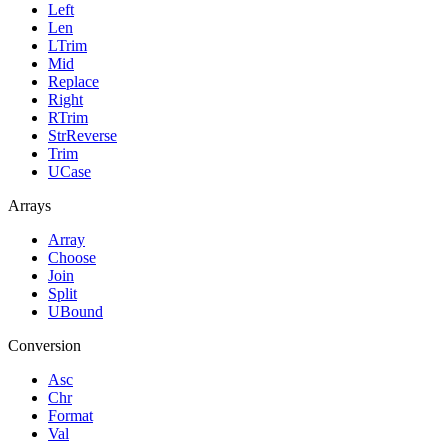
Left
Len
LTrim
Mid
Replace
Right
RTrim
StrReverse
Trim
UCase
Arrays
Array
Choose
Join
Split
UBound
Conversion
Asc
Chr
Format
Val