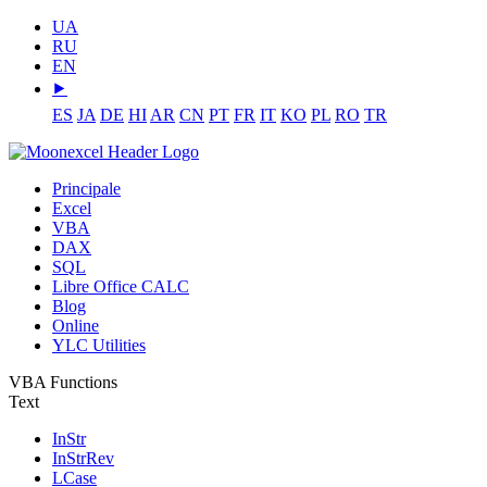
UA
RU
EN
⯈
ES
JA
DE
HI
AR
CN
PT
FR
IT
KO
PL
RO
TR
Principale
Excel
VBA
DAX
SQL
Libre Office CALC
Blog
Online
YLC Utilities
VBA Functions
Text
InStr
InStrRev
LCase