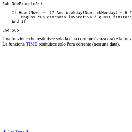
Sub NowExample3()

    If Hour(Now) >= 17 And Weekday(Now, vbMonday) < 6 T
        MsgBox "La giornata lavorativa è quasi finita!"

    End If

Una funzione che restituisce solo la data corrente (senza ora) è la fun
La funzione
TIME
restituisce solo l'ora corrente (nessuna data).