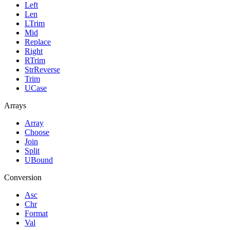
Left
Len
LTrim
Mid
Replace
Right
RTrim
StrReverse
Trim
UCase
Arrays
Array
Choose
Join
Split
UBound
Conversion
Asc
Chr
Format
Val