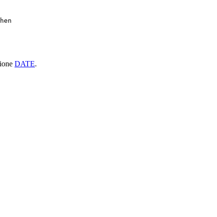
hen

zione
DATE
.