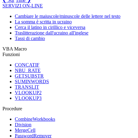
❮ Sqr
Time ❯
SERVIZI ON-LINE
Cambiare le maiuscole/minuscole delle lettere nel testo
La somma è scritta in ucraino
Cerca il latino in cirillico e viceversa
Traslitterazione dall'ucraino all'inglese
Tassi di cambio
VBA Macro
Funzioni
CONCATIF
NBU_RATE
GETSUBSTR
SUMINWORDS
TRANSLIT
VLOOKUP2
VLOOKUP3
Procedure
CombineWorkbooks
Division
MergeCell
PasswordRemover