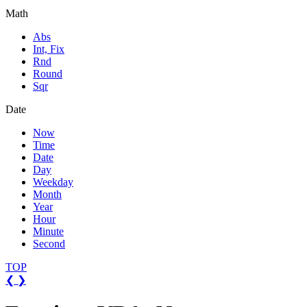
Math
Abs
Int, Fix
Rnd
Round
Sqr
Date
Now
Time
Date
Day
Weekday
Month
Year
Hour
Minute
Second
TOP
❮
❯