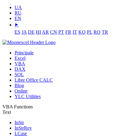
UA
RU
EN
⯈
ES
JA
DE
HI
AR
CN
PT
FR
IT
KO
PL
RO
TR
Principale
Excel
VBA
DAX
SQL
Libre Office CALC
Blog
Online
YLC Utilities
VBA Functions
Text
InStr
InStrRev
LCase