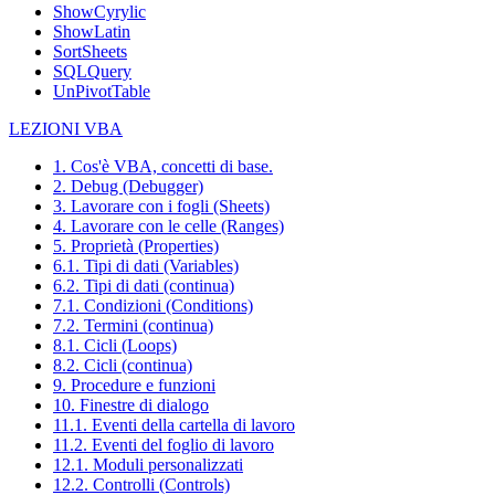
ShowCyrylic
ShowLatin
SortSheets
SQLQuery
UnPivotTable
LEZIONI VBA
1. Cos'è VBA, concetti di base.
2. Debug (Debugger)
3. Lavorare con i fogli (Sheets)
4. Lavorare con le celle (Ranges)
5. Proprietà (Properties)
6.1. Tipi di dati (Variables)
6.2. Tipi di dati (continua)
7.1. Condizioni (Conditions)
7.2. Termini (continua)
8.1. Cicli (Loops)
8.2. Cicli (continua)
9. Procedure e funzioni
10. Finestre di dialogo
11.1. Eventi della cartella di lavoro
11.2. Eventi del foglio di lavoro
12.1. Moduli personalizzati
12.2. Controlli (Controls)