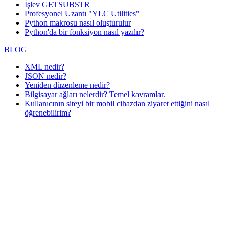
İşlev GETSUBSTR
Profesyonel Uzantı "YLC Utilities"
Python makrosu nasıl oluşturulur
Python'da bir fonksiyon nasıl yazılır?
BLOG
XML nedir?
JSON nedir?
Yeniden düzenleme nedir?
Bilgisayar ağları nelerdir? Temel kavramlar.
Kullanıcının siteyi bir mobil cihazdan ziyaret ettiğini nasıl
öğrenebilirim?