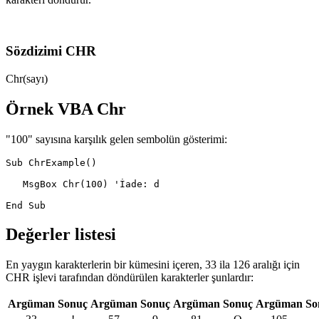
Sözdizimi CHR
Chr(sayı)
Örnek VBA Chr
"100" sayısına karşılık gelen sembolün gösterimi:
Sub ChrExample()

   MsgBox Chr(100) 'İade: d

Değerler listesi
En yaygın karakterlerin bir kümesini içeren, 33 ila 126 aralığı için
CHR işlevi tarafından döndürülen karakterler şunlardır:
Argüman
Sonuç
Argüman
Sonuç
Argüman
Sonuç
Argüman
So