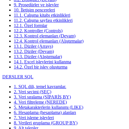
9. Prosedürler ve işlevler
10. İletişim pencereleri
11.1. Çalışma kitabı etkinlikleri
11.2. Çalışma sayfası etkinlikleri
12.1. Özel formlar
12.2. Kontroller (Controls)
12.3. Kontrol elemanları (Devam)
12.4. Kontrol elemanları (Alıştırmalar)
13.1. Diziler (Arrays)
13.2. Diziler (Devam)
13.3. Diziler (Alıştırmalar)
14.1. Excel işlevlerini kullanma
14.2. Özel bir işlev oluşturma
DERSLER SQL
1. SQL dili, temel kavramlar.
2. Veri seçimi (SEÇ)
3. Veri sıralama (SİPARİŞ BY)
4. Veri filtreleme (NEREDE)
5. Metakarakterlerin kullanımı (LIKE)
6. Hesaplama (hesaplama) alanları
7. Veri işleme işlevleri
8. Verileri gruplama (GROUP BY)
9. Alt talepler