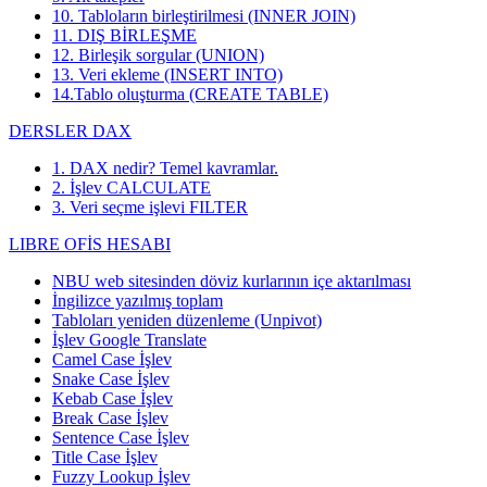
10. Tabloların birleştirilmesi (INNER JOIN)
11. DIŞ BİRLEŞME
12. Birleşik sorgular (UNION)
13. Veri ekleme (INSERT INTO)
14.Tablo oluşturma (CREATE TABLE)
DERSLER DAX
1. DAX nedir? Temel kavramlar.
2. İşlev CALCULATE
3. Veri seçme işlevi FILTER
LIBRE OFİS HESABI
NBU web sitesinden döviz kurlarının içe aktarılması
İngilizce yazılmış toplam
Tabloları yeniden düzenleme (Unpivot)
İşlev
Google Translate
Camel Case İşlev
Snake Case İşlev
Kebab Case İşlev
Break Case İşlev
Sentence Case İşlev
Title Case İşlev
Fuzzy Lookup
İşlev