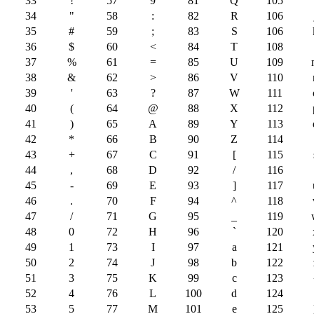
33
!
57
9
81
Q
105
34
"
58
:
82
R
106
35
#
59
;
83
S
106
36
$
60
<
84
T
108
37
%
61
=
85
U
109
38
&
62
>
86
V
110
39
'
63
?
87
W
111
40
(
64
@
88
X
112
41
)
65
A
89
Y
113
42
*
66
B
90
Z
114
43
+
67
C
91
[
115
44
,
68
D
92
/
116
45
-
69
E
93
]
117
46
.
70
F
94
^
118
47
/
71
G
95
_
119
48
0
72
H
96
`
120
49
1
73
I
97
a
121
50
2
74
J
98
b
122
51
3
75
K
99
c
123
52
4
76
L
100
d
124
53
5
77
M
101
e
125