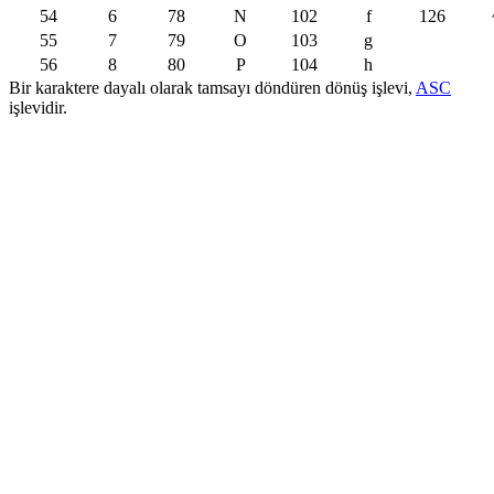
54
6
78
N
102
f
126
55
7
79
O
103
g
56
8
80
P
104
h
Bir karaktere dayalı olarak tamsayı döndüren dönüş işlevi,
ASC
işlevidir.