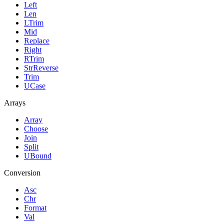
Left
Len
LTrim
Mid
Replace
Right
RTrim
StrReverse
Trim
UCase
Arrays
Array
Choose
Join
Split
UBound
Conversion
Asc
Chr
Format
Val