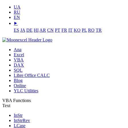
UA
RU
EN
⯈
ES
JA
DE
HI
AR
CN
PT
FR
IT
KO
PL
RO
TR
Ana
Excel
VBA
DAX
SQL
Libre Office CALC
Blog
Online
YLC Utilities
VBA Functions
Text
InStr
InStrRev
LCase