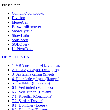
Prosedürler
CombineWorkbooks
Division
MergeCell
PasswordRemover
ShowCyrylic
ShowLatin
SortSheets
SQLQuery
UnPivotTable
DERSLER VBA
1. VBA nedir, temel kavramlar.
2. Hata Ayıklayıcı (Debugger)
3. Sayfalarla çalışın (Sheets)
4. Hücrelerle çalışma (Ranges)
5. Özellikler (Properties)
6.1. Veri türleri (Variables)
6.2. Veri Türleri (Devamı)
7.1. Koşullar (Conditions)
7.2. Şartlar (Devam)
8.1. Döngüler (Loops)
8.2. Döngüler (Devam)