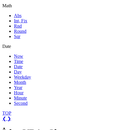
Math
Abs
Int, Fix
Rnd
Round
Sqr
Date
Now
Time
Date
Day
Weekday
Month
Year
Hour
Minute
Second
TOP
❮
❯