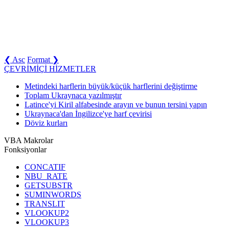
❮ Asc
Format ❯
ÇEVRİMİÇİ HİZMETLER
Metindeki harflerin büyük/küçük harflerini değiştirme
Toplam Ukraynaca yazılmıştır
Latince'yi Kiril alfabesinde arayın ve bunun tersini yapın
Ukraynaca'dan İngilizce'ye harf çevirisi
Döviz kurları
VBA Makrolar
Fonksiyonlar
CONCATIF
NBU_RATE
GETSUBSTR
SUMINWORDS
TRANSLIT
VLOOKUP2
VLOOKUP3