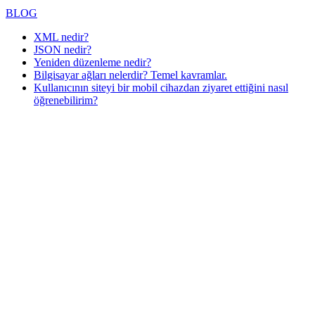
BLOG
XML nedir?
JSON nedir?
Yeniden düzenleme nedir?
Bilgisayar ağları nelerdir? Temel kavramlar.
Kullanıcının siteyi bir mobil cihazdan ziyaret ettiğini nasıl
öğrenebilirim?