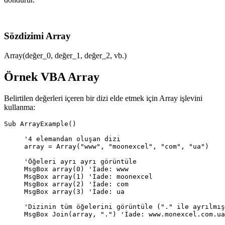
Sözdizimi Array
Array(değer_0, değer_1, değer_2, vb.)
Örnek VBA Array
Belirtilen değerleri içeren bir dizi elde etmek için Array işlevini
kullanma:
Sub ArrayExample()

     '4 elemandan oluşan dizi

     array = Array("www", "moonexcel", "com", "ua")

     'Öğeleri ayrı ayrı görüntüle

     MsgBox array(0) 'İade: www

     MsgBox array(1) 'İade: moonexcel

     MsgBox array(2) 'İade: com

     MsgBox array(3) 'İade: ua

     'Dizinin tüm öğelerini görüntüle ("." ile ayrılmış
     MsgBox Join(array, ".") 'İade: www.monexcel.com.ua
