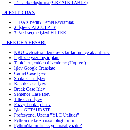
14.Tablo oluşturma (CREATE TABLE)
DERSLER DAX
1. DAX nedir? Temel kavramlar.
2. İşlev CALCULATE
3. Veri seçme işlevi FILTER
LIBRE OFİS HESABI
NBU web sitesinden döviz kurlarının içe aktarılması
İngilizce yazılmış toplam
Tabloları yeniden düzenleme (Unpivot)
İşlev
Google Translate
Camel Case İşlev
Snake Case İşlev
Kebab Case İşlev
Break Case İşlev
Sentence Case İşlev
Title Case İşlev
Fuzzy Lookup
İşlev
İşlev GETSUBSTR
Profesyonel Uzantı "YLC Utilities"
Python makrosu nasıl oluşturulur
Python'da bir fonksiyon nasıl yazılır?