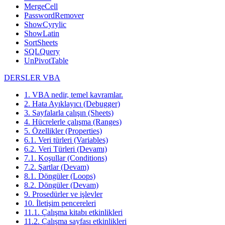
MergeCell
PasswordRemover
ShowCyrylic
ShowLatin
SortSheets
SQLQuery
UnPivotTable
DERSLER VBA
1. VBA nedir, temel kavramlar.
2. Hata Ayıklayıcı (Debugger)
3. Sayfalarla çalışın (Sheets)
4. Hücrelerle çalışma (Ranges)
5. Özellikler (Properties)
6.1. Veri türleri (Variables)
6.2. Veri Türleri (Devamı)
7.1. Koşullar (Conditions)
7.2. Şartlar (Devam)
8.1. Döngüler (Loops)
8.2. Döngüler (Devam)
9. Prosedürler ve işlevler
10. İletişim pencereleri
11.1. Çalışma kitabı etkinlikleri
11.2. Çalışma sayfası etkinlikleri