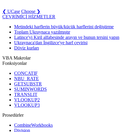
❮ UCase
Choose ❯
ÇEVRİMİÇİ HİZMETLER
Metindeki harflerin büyük/küçük harflerini değiştirme
Toplam Ukraynaca yazılmıştır
Latince'yi Kiril alfabesinde arayın ve bunun tersini yapın
Ukraynaca'dan İngilizce'ye harf çevirisi
Döviz kurları
VBA Makrolar
Fonksiyonlar
CONCATIF
NBU_RATE
GETSUBSTR
SUMINWORDS
TRANSLIT
VLOOKUP2
VLOOKUP3
Prosedürler
CombineWorkbooks
Division