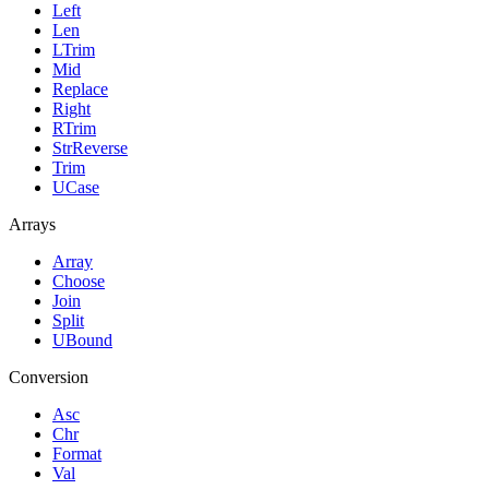
Left
Len
LTrim
Mid
Replace
Right
RTrim
StrReverse
Trim
UCase
Arrays
Array
Choose
Join
Split
UBound
Conversion
Asc
Chr
Format
Val