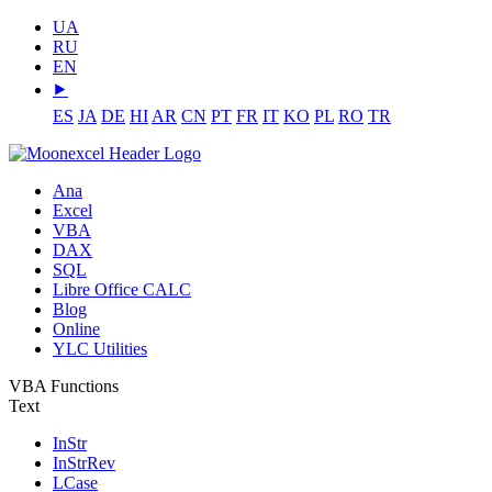
UA
RU
EN
⯈
ES
JA
DE
HI
AR
CN
PT
FR
IT
KO
PL
RO
TR
Ana
Excel
VBA
DAX
SQL
Libre Office CALC
Blog
Online
YLC Utilities
VBA Functions
Text
InStr
InStrRev
LCase