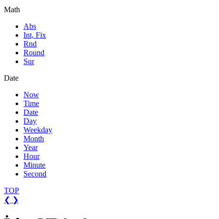
Math
Abs
Int, Fix
Rnd
Round
Sqr
Date
Now
Time
Date
Day
Weekday
Month
Year
Hour
Minute
Second
TOP
❮
❯