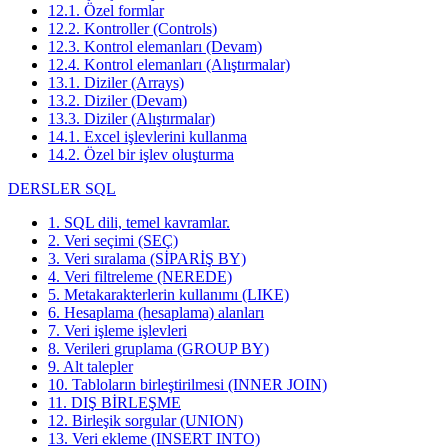
12.1. Özel formlar
12.2. Kontroller (Controls)
12.3. Kontrol elemanları (Devam)
12.4. Kontrol elemanları (Alıştırmalar)
13.1. Diziler (Arrays)
13.2. Diziler (Devam)
13.3. Diziler (Alıştırmalar)
14.1. Excel işlevlerini kullanma
14.2. Özel bir işlev oluşturma
DERSLER SQL
1. SQL dili, temel kavramlar.
2. Veri seçimi (SEÇ)
3. Veri sıralama (SİPARİŞ BY)
4. Veri filtreleme (NEREDE)
5. Metakarakterlerin kullanımı (LIKE)
6. Hesaplama (hesaplama) alanları
7. Veri işleme işlevleri
8. Verileri gruplama (GROUP BY)
9. Alt talepler
10. Tabloların birleştirilmesi (INNER JOIN)
11. DIŞ BİRLEŞME
12. Birleşik sorgular (UNION)
13. Veri ekleme (INSERT INTO)