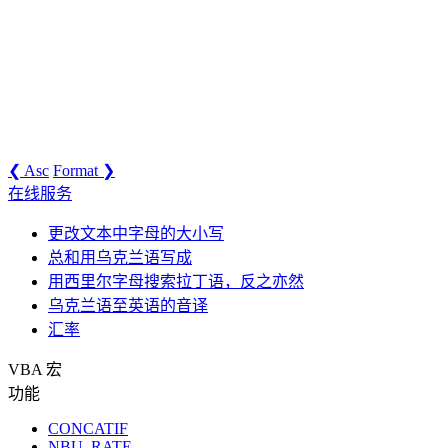
❮ Asc
Format ❯
在线服务
更改文本中字母的大小写
总和用乌克兰语写成
用西里尔字母搜索拉丁语，反之亦然
乌克兰语至英语的音译
汇率
VBA 宏
功能
CONCATIF
NBU_RATE