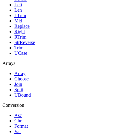
Left
Len
LTrim
Mid
Replace
Right
RTrim
StrReverse
Trim
UCase
Arrays
Array
Choose
Join
Split
UBound
Conversion
Asc
Chr
Format
Val