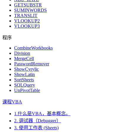
GETSUBSTR
SUMINWORDS
TRANSLIT
VLOOKUP2
VLOOKUP3
程序
CombineWorkbooks
Division
MergeCell
PasswordRemover
ShowCyrylic
ShowLatin
SortSheets
SQLQuery
UnPivotTable
课程VBA
1.什么是VBA，基本概念。
2. 调试器（Debugger）
3. 使用工作表 (Sheets)