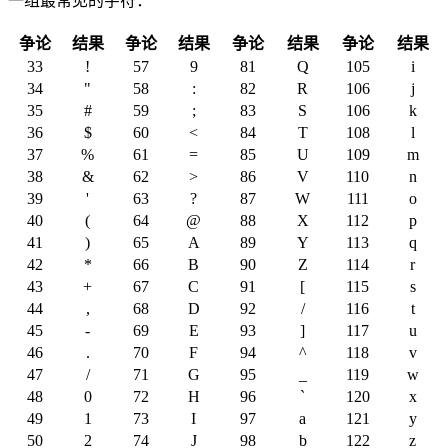
一组最常见的字符：
争论
结果
争论
结果
争论
结果
争论
结果
33
!
57
9
81
Q
105
i
34
"
58
:
82
R
106
j
35
#
59
;
83
S
106
k
36
$
60
<
84
T
108
l
37
%
61
=
85
U
109
m
38
&
62
>
86
V
110
n
39
'
63
?
87
W
111
o
40
(
64
@
88
X
112
p
41
)
65
A
89
Y
113
q
42
*
66
B
90
Z
114
r
43
+
67
C
91
[
115
s
44
,
68
D
92
/
116
t
45
-
69
E
93
]
117
u
46
.
70
F
94
^
118
v
47
/
71
G
95
_
119
w
48
0
72
H
96
`
120
x
49
1
73
I
97
a
121
y
50
2
74
J
98
b
122
z