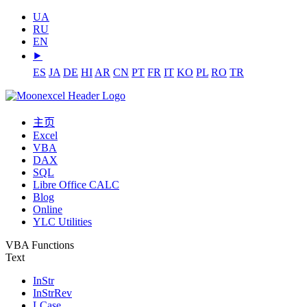
UA
RU
EN
⯈
ES
JA
DE
HI
AR
CN
PT
FR
IT
KO
PL
RO
TR
主页
Excel
VBA
DAX
SQL
Libre Office CALC
Blog
Online
YLC Utilities
VBA Functions
Text
InStr
InStrRev
LCase