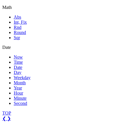
Math
Abs
Int, Fix
Rnd
Round
Sqr
Date
Now
Time
Date
Day
Weekday
Month
Year
Hour
Minute
Second
TOP
❮
❯