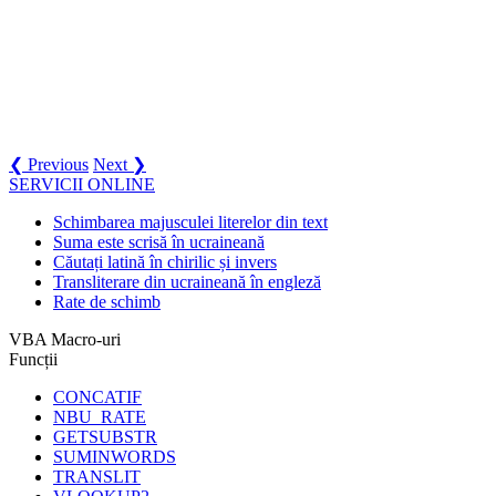
❮ Previous
Next ❯
SERVICII ONLINE
Schimbarea majusculei literelor din text
Suma este scrisă în ucraineană
Căutați latină în chirilic și invers
Transliterare din ucraineană în engleză
Rate de schimb
VBA Macro-uri
Funcții
CONCATIF
NBU_RATE
GETSUBSTR
SUMINWORDS
TRANSLIT