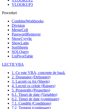
VLOOKUP2
VLOOKUP3
Proceduri
CombineWorkbooks
Division
MergeCell
PasswordRemover
ShowCyrylic
ShowLatin
SortSheets
SQLQuery
UnPivotTable
LECȚII VBA
1. Ce este VBA, concepte de bază.
2. Depanator (Debugger)
3. Lucrați cu foi (Sheets)
4. Lucrul cu celule (Ranges)
5. Proprietăți (Properties)
6.1. Tipuri de date (Variables)
6.2. Tipuri de date (continuare)
7.1. Condiții (Conditions)
7.2. Termeni (continuare)