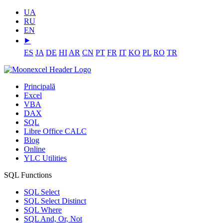
UA
RU
EN
⯈
ES
JA
DE
HI
AR
CN
PT
FR
IT
KO
PL
RO
TR
Principală
Excel
VBA
DAX
SQL
Libre Office CALC
Blog
Online
YLC Utilities
SQL Functions
SQL Select
SQL Select Distinct
SQL Where
SQL And, Or, Not