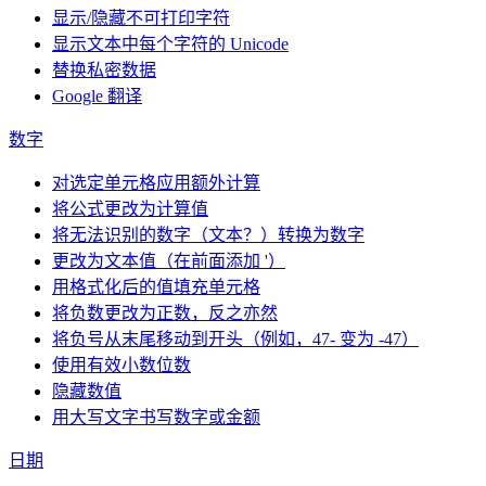
显示/隐藏不可打印字符
显示文本中每个字符的 Unicode
替换私密数据
Google 翻译
数字
对选定单元格应用额外计算
将公式更改为计算值
将无法识别的数字（文本？）转换为数字
更改为文本值（在前面添加 '）
用格式化后的值填充单元格
将负数更改为正数，反之亦然
将负号从末尾移动到开头（例如，47- 变为 -47）
使用有效小数位数
隐藏数值
用大写文字书写数字或金额
日期