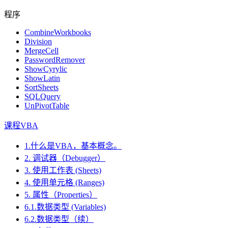
程序
CombineWorkbooks
Division
MergeCell
PasswordRemover
ShowCyrylic
ShowLatin
SortSheets
SQLQuery
UnPivotTable
课程VBA
1.什么是VBA，基本概念。
2. 调试器（Debugger）
3. 使用工作表 (Sheets)
4. 使用单元格 (Ranges)
5. 属性（Properties）
6.1.数据类型 (Variables)
6.2.数据类型（续）