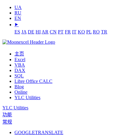
UA
RU
EN
⯈
ES
JA
DE
HI
AR
CN
PT
FR
IT
KO
PL
RO
TR
主页
Excel
VBA
DAX
SQL
Libre Office CALC
Blog
Online
YLC Utilities
YLC Utilities
功能
常规
GOOGLETRANSLATE