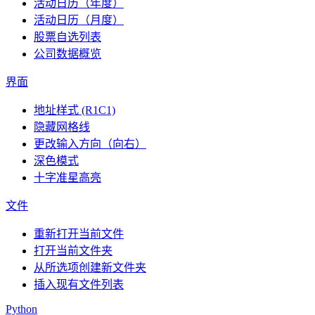
活动日历（年度）
活动日历（月度）
股票自选列表
公司数据概览
界面
地址样式 (R1C1)
隐藏网格线
更改输入方向（向右）
深色模式
十字准星高亮
文件
重新打开当前文件
打开当前文件夹
从所选项创建新文件夹
插入现有文件列表
Python