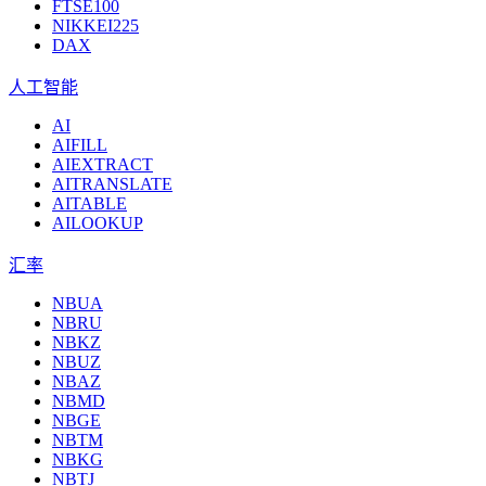
FTSE100
NIKKEI225
DAX
人工智能
AI
AIFILL
AIEXTRACT
AITRANSLATE
AITABLE
AILOOKUP
汇率
NBUA
NBRU
NBKZ
NBUZ
NBAZ
NBMD
NBGE
NBTM
NBKG
NBTJ