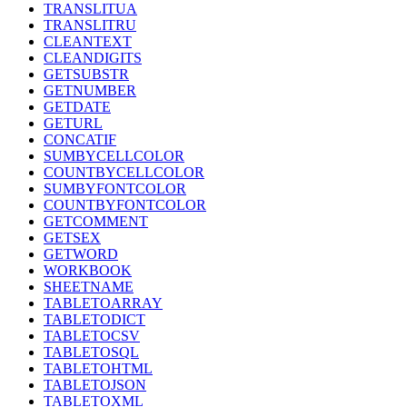
TRANSLITUA
TRANSLITRU
CLEANTEXT
CLEANDIGITS
GETSUBSTR
GETNUMBER
GETDATE
GETURL
CONCATIF
SUMBYCELLCOLOR
COUNTBYCELLCOLOR
SUMBYFONTCOLOR
COUNTBYFONTCOLOR
GETCOMMENT
GETSEX
GETWORD
WORKBOOK
SHEETNAME
TABLETOARRAY
TABLETODICT
TABLETOCSV
TABLETOSQL
TABLETOHTML
TABLETOJSON
TABLETOXML