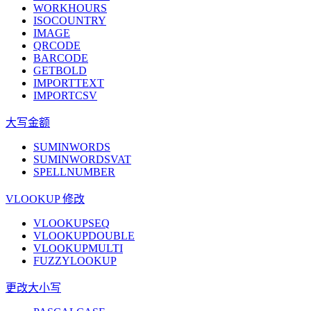
WORKHOURS
ISOCOUNTRY
IMAGE
QRCODE
BARCODE
GETBOLD
IMPORTTEXT
IMPORTCSV
大写金额
SUMINWORDS
SUMINWORDSVAT
SPELLNUMBER
VLOOKUP 修改
VLOOKUPSEQ
VLOOKUPDOUBLE
VLOOKUPMULTI
FUZZYLOOKUP
更改大小写