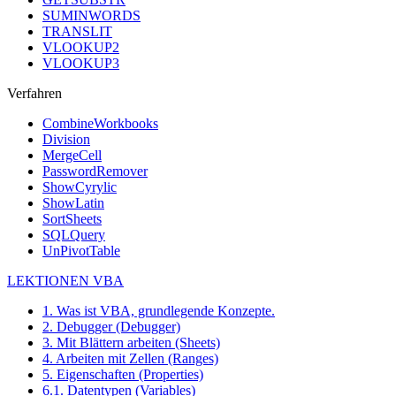
SUMINWORDS
TRANSLIT
VLOOKUP2
VLOOKUP3
Verfahren
CombineWorkbooks
Division
MergeCell
PasswordRemover
ShowCyrylic
ShowLatin
SortSheets
SQLQuery
UnPivotTable
LEKTIONEN VBA
1. Was ist VBA, grundlegende Konzepte.
2. Debugger (Debugger)
3. Mit Blättern arbeiten (Sheets)
4. Arbeiten mit Zellen (Ranges)
5. Eigenschaften (Properties)
6.1. Datentypen (Variables)