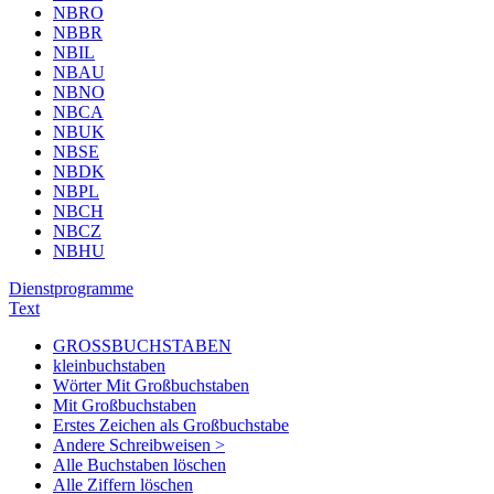
NBRO
NBBR
NBIL
NBAU
NBNO
NBCA
NBUK
NBSE
NBDK
NBPL
NBCH
NBCZ
NBHU
Dienstprogramme
Text
GROSSBUCHSTABEN
kleinbuchstaben
Wörter Mit Großbuchstaben
Mit Großbuchstaben
Erstes Zeichen als Großbuchstabe
Andere Schreibweisen >
Alle Buchstaben löschen
Alle Ziffern löschen