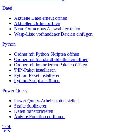
Datei
Aktuelle Datei erneut öffnen
Aktuellen Ordner öffnen
Neue Ordner aus Auswahl erstellen
Wasp-Liste vorhandener Dateien einfügen
Python
Ordner mit Python-Skripten öffnen
Ordner mit Standardbibliotheken öffnen
Ordner mit importierten Paketen öffnen
'PIP'-Paket installieren
Python-Paket installieren
Python-Skript ausführen
Power Query
Power Query-Arbeitsblatt erstellen
Spalte duplizieren
Daten transformieren
Äußere Funktion entfernen
TOP