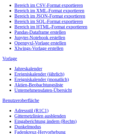
Bereich im CSV-Format exportieren
Bereich im XML-Format exportieren
Bereich im JSON-Format exportieren
Bereich im SQL-Format exportieren
Bereich im HTML-Format exportieren
Pandas-Dataframe erstellen
Jupyter-Notebook erstellen
Openpyxl-Vorlage erstellen
Xlwings-Vorlage erstellen
Vorlage
Jahreskalender
Ereigniskalender (jährlich)
Ereigniskalender (monatlich)
Aktien-Beobachtungsliste
Unternehmensdaten-Übersicht
Benutzeroberfläche
Adressstil (R1C1)
Gitternetzlinien ausblenden
Eingaberichtung ändern (Rechts)
Dunkelmodus
Fadenkreuz-Hervorhebung