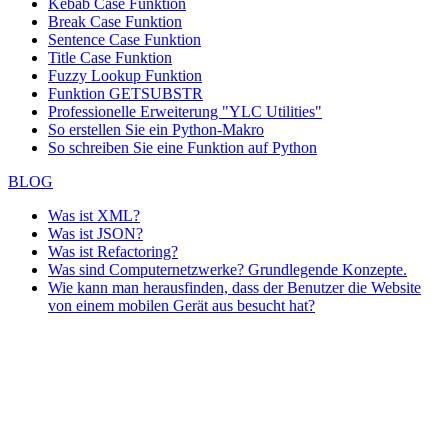
Kebab Case Funktion
Break Case Funktion
Sentence Case Funktion
Title Case Funktion
Fuzzy Lookup
Funktion
Funktion GETSUBSTR
Professionelle Erweiterung "YLC Utilities"
So erstellen Sie ein Python-Makro
So schreiben Sie eine Funktion auf Python
BLOG
Was ist XML?
Was ist JSON?
Was ist Refactoring?
Was sind Computernetzwerke? Grundlegende Konzepte.
Wie kann man herausfinden, dass der Benutzer die Website
von einem mobilen Gerät aus besucht hat?