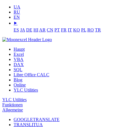
UA
RU
EN
⯈
ES
JA
DE
HI
AR
CN
PT
FR
IT
KO
PL
RO
TR
Haupt
Excel
VBA
DAX
SQL
Libre Office CALC
Blog
Online
YLC Utilities
YLC Utilities
Funktionen
Allgemeine
GOOGLETRANSLATE
TRANSLITUA