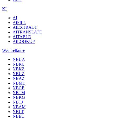
KI
AI
AIFILL
AIEXTRACT
AITRANSLATE
AITABLE
AILOOKUP
Wechselkurse
NBUA
NBRU
NBKZ
NBUZ
NBAZ
NBMD
NBGE
NBTM
NBKG
NBTJ
NBAM
NBLT
NBEU