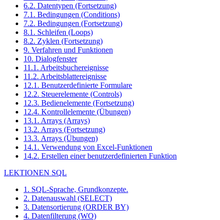
6.2. Datentypen (Fortsetzung)
7.1. Bedingungen (Conditions)
7.2. Bedingungen (Fortsetzung)
8.1. Schleifen (Loops)
8.2. Zyklen (Fortsetzung)
9. Verfahren und Funktionen
10. Dialogfenster
11.1. Arbeitsbuchereignisse
11.2. Arbeitsblattereignisse
12.1. Benutzerdefinierte Formulare
12.2. Steuerelemente (Controls)
12.3. Bedienelemente (Fortsetzung)
12.4. Kontrollelemente (Übungen)
13.1. Arrays (Arrays)
13.2. Arrays (Fortsetzung)
13.3. Arrays (Übungen)
14.1. Verwendung von Excel-Funktionen
14.2. Erstellen einer benutzerdefinierten Funktion
LEKTIONEN SQL
1. SQL-Sprache, Grundkonzepte.
2. Datenauswahl (SELECT)
3. Datensortierung (ORDER BY)
4. Datenfilterung (WO)