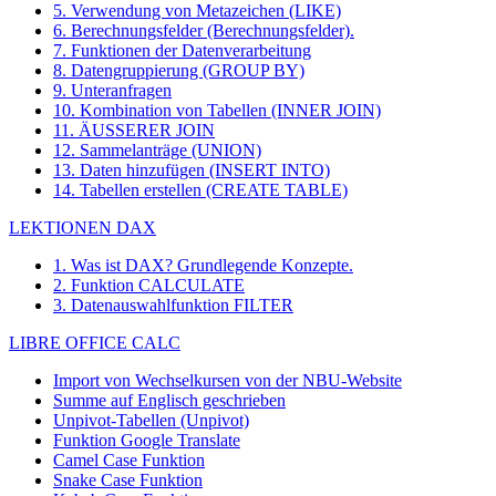
5. Verwendung von Metazeichen (LIKE)
6. Berechnungsfelder (Berechnungsfelder).
7. Funktionen der Datenverarbeitung
8. Datengruppierung (GROUP BY)
9. Unteranfragen
10. Kombination von Tabellen (INNER JOIN)
11. ÄUSSERER JOIN
12. Sammelanträge (UNION)
13. Daten hinzufügen (INSERT INTO)
14. Tabellen erstellen (CREATE TABLE)
LEKTIONEN DAX
1. Was ist DAX? Grundlegende Konzepte.
2. Funktion CALCULATE
3. Datenauswahlfunktion FILTER
LIBRE OFFICE CALC
Import von Wechselkursen von der NBU-Website
Summe auf Englisch geschrieben
Unpivot-Tabellen (Unpivot)
Funktion
Google Translate
Camel Case Funktion
Snake Case Funktion