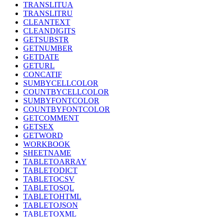
TRANSLITUA
TRANSLITRU
CLEANTEXT
CLEANDIGITS
GETSUBSTR
GETNUMBER
GETDATE
GETURL
CONCATIF
SUMBYCELLCOLOR
COUNTBYCELLCOLOR
SUMBYFONTCOLOR
COUNTBYFONTCOLOR
GETCOMMENT
GETSEX
GETWORD
WORKBOOK
SHEETNAME
TABLETOARRAY
TABLETODICT
TABLETOCSV
TABLETOSQL
TABLETOHTML
TABLETOJSON
TABLETOXML