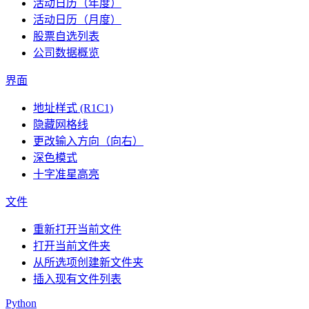
活动日历（年度）
活动日历（月度）
股票自选列表
公司数据概览
界面
地址样式 (R1C1)
隐藏网格线
更改输入方向（向右）
深色模式
十字准星高亮
文件
重新打开当前文件
打开当前文件夹
从所选项创建新文件夹
插入现有文件列表
Python