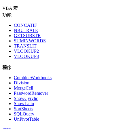
VBA 宏
功能
CONCATIF
NBU_RATE
GETSUBSTR
SUMINWORDS
TRANSLIT
VLOOKUP2
VLOOKUP3
程序
CombineWorkbooks
Division
MergeCell
PasswordRemover
ShowCyrylic
ShowLatin
SortSheets
SQLQuery
UnPivotTable