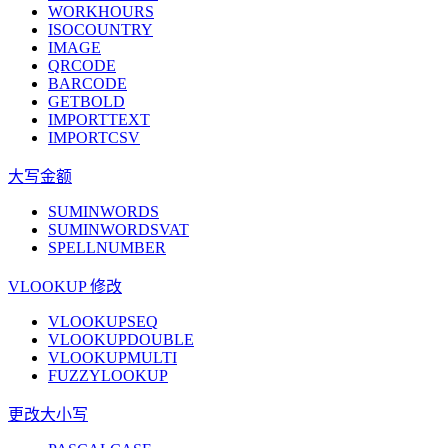
WORKHOURS
ISOCOUNTRY
IMAGE
QRCODE
BARCODE
GETBOLD
IMPORTTEXT
IMPORTCSV
大写金额
SUMINWORDS
SUMINWORDSVAT
SPELLNUMBER
VLOOKUP 修改
VLOOKUPSEQ
VLOOKUPDOUBLE
VLOOKUPMULTI
FUZZYLOOKUP
更改大小写