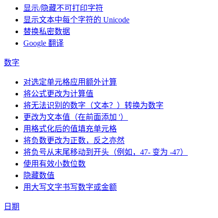
显示/隐藏不可打印字符
显示文本中每个字符的 Unicode
替换私密数据
Google 翻译
数字
对选定单元格应用额外计算
将公式更改为计算值
将无法识别的数字（文本？）转换为数字
更改为文本值（在前面添加 '）
用格式化后的值填充单元格
将负数更改为正数，反之亦然
将负号从末尾移动到开头（例如，47- 变为 -47）
使用有效小数位数
隐藏数值
用大写文字书写数字或金额
日期