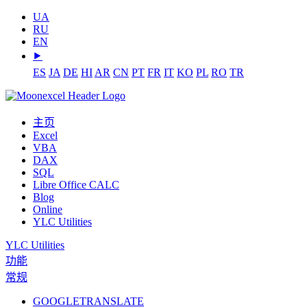
UA
RU
EN
⯈
ES
JA
DE
HI
AR
CN
PT
FR
IT
KO
PL
RO
TR
主页
Excel
VBA
DAX
SQL
Libre Office CALC
Blog
Online
YLC Utilities
YLC Utilities
功能
常规
GOOGLETRANSLATE