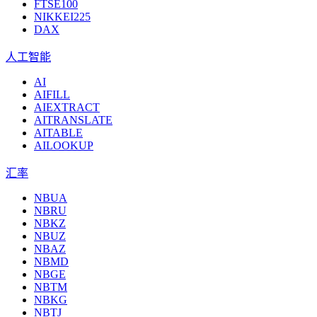
FTSE100
NIKKEI225
DAX
人工智能
AI
AIFILL
AIEXTRACT
AITRANSLATE
AITABLE
AILOOKUP
汇率
NBUA
NBRU
NBKZ
NBUZ
NBAZ
NBMD
NBGE
NBTM
NBKG
NBTJ