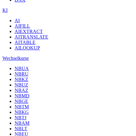
KI
AI
AIFILL
AIEXTRACT
AITRANSLATE
AITABLE
AILOOKUP
Wechselkurse
NBUA
NBRU
NBKZ
NBUZ
NBAZ
NBMD
NBGE
NBTM
NBKG
NBTJ
NBAM
NBLT
NBEU