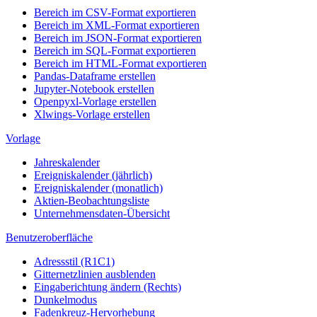
Bereich im CSV-Format exportieren
Bereich im XML-Format exportieren
Bereich im JSON-Format exportieren
Bereich im SQL-Format exportieren
Bereich im HTML-Format exportieren
Pandas-Dataframe erstellen
Jupyter-Notebook erstellen
Openpyxl-Vorlage erstellen
Xlwings-Vorlage erstellen
Vorlage
Jahreskalender
Ereigniskalender (jährlich)
Ereigniskalender (monatlich)
Aktien-Beobachtungsliste
Unternehmensdaten-Übersicht
Benutzeroberfläche
Adressstil (R1C1)
Gitternetzlinien ausblenden
Eingaberichtung ändern (Rechts)
Dunkelmodus
Fadenkreuz-Hervorhebung