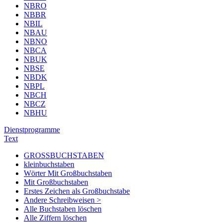
NBRO
NBBR
NBIL
NBAU
NBNO
NBCA
NBUK
NBSE
NBDK
NBPL
NBCH
NBCZ
NBHU
Dienstprogramme
Text
GROSSBUCHSTABEN
kleinbuchstaben
Wörter Mit Großbuchstaben
Mit Großbuchstaben
Erstes Zeichen als Großbuchstabe
Andere Schreibweisen >
Alle Buchstaben löschen
Alle Ziffern löschen