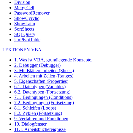
Division
MergeCell
PasswordRemover
ShowCyrylic
ShowLatin
SortSheets
SQLQuery
UnPivotTable
LEKTIONEN VBA
1. Was ist VBA, grundlegende Konzepte.
2. Debugger (Debugger)
3. Mit Blättern arbeiten (Sheets)
4. Arbeiten mit Zellen (Ranges)
5. Eigenschaften (Properties)
6.1. Datentypen (Variables)
6.2. Datentypen (Fortsetzung)
7.1. Bedingungen (Conditions)
7.2. Bedingungen (Fortsetzung)
8.1. Schleifen (Loops)
8.2. Zyklen (Fortsetzung)
9. Verfahren und Funktionen
10. Dialogfenster
11.1. Arbeitsbuchereignisse