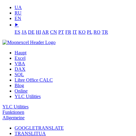
UA
RU
EN
⯈
ES
JA
DE
HI
AR
CN
PT
FR
IT
KO
PL
RO
TR
Haupt
Excel
VBA
DAX
SQL
Libre Office CALC
Blog
Online
YLC Utilities
YLC Utilities
Funktionen
Allgemeine
GOOGLETRANSLATE
TRANSLITUA