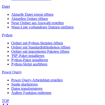
Datei
Aktuelle Datei erneut öffnen
Aktuellen Ordner öffnen
Neue Ordner aus Auswahl erstellen
Wasp-Liste vorhandener Dateien einfügen
Python
Ordner mit Python-Skripten öffnen
Ordner mit Standardbibliotheken öffnen
Ordner mit importierten Paketen öffnen
'PIP'-Paket installieren
Python-Paket installieren
Python-Skript ausführen
Power Query
Power Query-Arbeitsblatt erstellen
Spalte duplizieren
Daten transformieren
Äußere Funktion entfernen
TOP