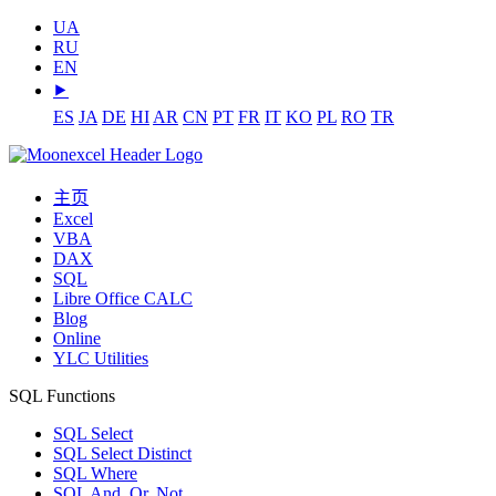
UA
RU
EN
⯈
ES
JA
DE
HI
AR
CN
PT
FR
IT
KO
PL
RO
TR
主页
Excel
VBA
DAX
SQL
Libre Office CALC
Blog
Online
YLC Utilities
SQL Functions
SQL Select
SQL Select Distinct
SQL Where
SQL And, Or, Not