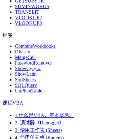
GETSUBSTR
SUMINWORDS
TRANSLIT
VLOOKUP2
VLOOKUP3
程序
CombineWorkbooks
Division
MergeCell
PasswordRemover
ShowCyrylic
ShowLatin
SortSheets
SQLQuery
UnPivotTable
课程VBA
1.什么是VBA，基本概念。
2. 调试器（Debugger）
3. 使用工作表 (Sheets)
4. 使用单元格 (Ranges)