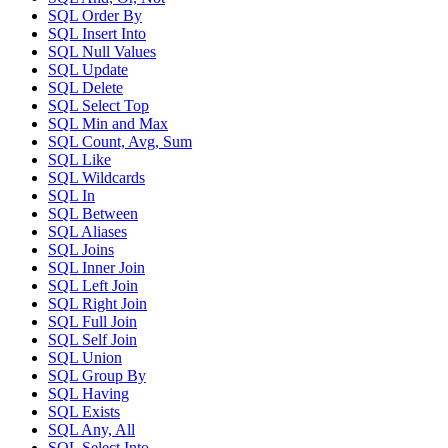
SQL Order By
SQL Insert Into
SQL Null Values
SQL Update
SQL Delete
SQL Select Top
SQL Min and Max
SQL Count, Avg, Sum
SQL Like
SQL Wildcards
SQL In
SQL Between
SQL Aliases
SQL Joins
SQL Inner Join
SQL Left Join
SQL Right Join
SQL Full Join
SQL Self Join
SQL Union
SQL Group By
SQL Having
SQL Exists
SQL Any, All
SQL Select Into