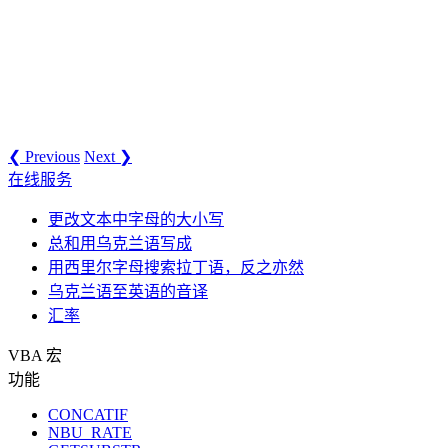
❮ Previous
Next ❯
在线服务
更改文本中字母的大小写
总和用乌克兰语写成
用西里尔字母搜索拉丁语，反之亦然
乌克兰语至英语的音译
汇率
VBA 宏
功能
CONCATIF
NBU_RATE