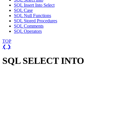
SQL Insert Into Select
SQL Case
SQL Null Functions
SQL Stored Procedures
SQL Comments
SQL Operators
TOP
❮
❯
SQL SELECT INTO