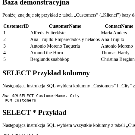
Baza demonstracyjna
Poniżej znajduje się przykład z tabeli „Customers” („Klienci”) bazy
CustomerID
CustomerName
ContactName
1
Alfreds Futterkiste
Maria Anders
2
Ana Trujillo Emparedados y helados
Ana Trujillo
3
Antonio Moreno Taquería
Antonio Moreno
4
Around the Horn
Thomas Hardy
5
Berglunds snabbköp
Christina Berglu
SELECT Przykład kolumny
Następująca instrukcja SQL wybiera kolumny „Customers” i „City” z
Run SQL
SELECT CustomerName, City 

SELECT * Przykład
Następująca instrukcja SQL wybiera wszystkie kolumny z tabeli „Cus