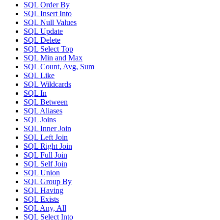
SQL Order By
SQL Insert Into
SQL Null Values
SQL Update
SQL Delete
SQL Select Top
SQL Min and Max
SQL Count, Avg, Sum
SQL Like
SQL Wildcards
SQL In
SQL Between
SQL Aliases
SQL Joins
SQL Inner Join
SQL Left Join
SQL Right Join
SQL Full Join
SQL Self Join
SQL Union
SQL Group By
SQL Having
SQL Exists
SQL Any, All
SQL Select Into