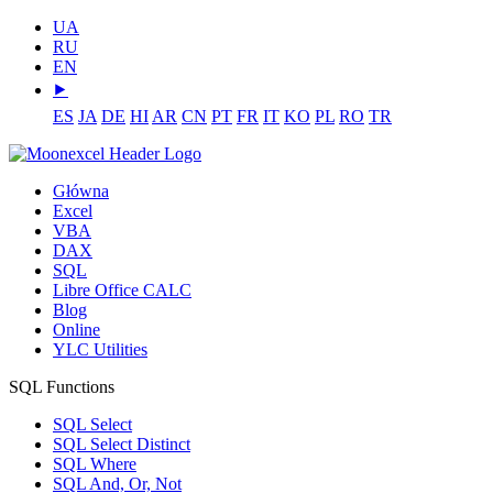
UA
RU
EN
⯈
ES
JA
DE
HI
AR
CN
PT
FR
IT
KO
PL
RO
TR
Główna
Excel
VBA
DAX
SQL
Libre Office CALC
Blog
Online
YLC Utilities
SQL Functions
SQL Select
SQL Select Distinct
SQL Where
SQL And, Or, Not