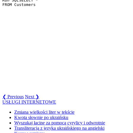
Run SQL
SELECT * 

❮ Previous
Next ❯
USŁUGI INTERNETOWE
Zmiana wielkości liter w tekście
Kwota słownie po ukraińsku
Wyszukaj łacinę za pomocą cyrylicy i odwrotnie
Transliteracja z języka ukraińskiego na angielski