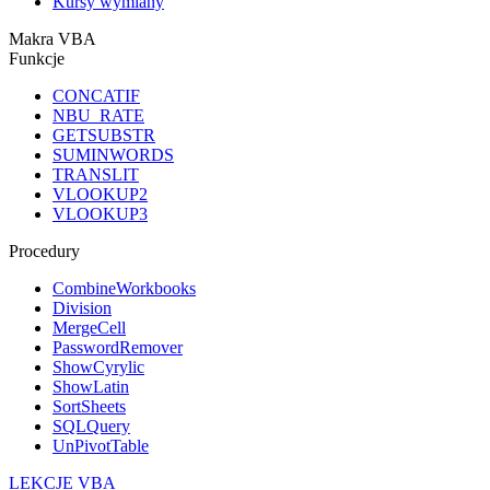
Kursy wymiany
Makra VBA
Funkcje
CONCATIF
NBU_RATE
GETSUBSTR
SUMINWORDS
TRANSLIT
VLOOKUP2
VLOOKUP3
Procedury
CombineWorkbooks
Division
MergeCell
PasswordRemover
ShowCyrylic
ShowLatin
SortSheets
SQLQuery
UnPivotTable
LEKCJE VBA