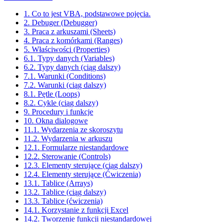
1. Co to jest VBA, podstawowe pojęcia.
2. Debuger (Debugger)
3. Praca z arkuszami (Sheets)
4. Praca z komórkami (Ranges)
5. Właściwości (Properties)
6.1. Typy danych (Variables)
6.2. Typy danych (ciąg dalszy)
7.1. Warunki (Conditions)
7.2. Warunki (ciąg dalszy)
8.1. Pętle (Loops)
8.2. Cykle (ciąg dalszy)
9. Procedury i funkcje
10. Okna dialogowe
11.1. Wydarzenia ze skoroszytu
11.2. Wydarzenia w arkuszu
12.1. Formularze niestandardowe
12.2. Sterowanie (Controls)
12.3. Elementy sterujące (ciąg dalszy)
12.4. Elementy sterujące (Ćwiczenia)
13.1. Tablice (Arrays)
13.2. Tablice (ciąg dalszy)
13.3. Tablice (ćwiczenia)
14.1. Korzystanie z funkcji Excel
14.2. Tworzenie funkcji niestandardowej