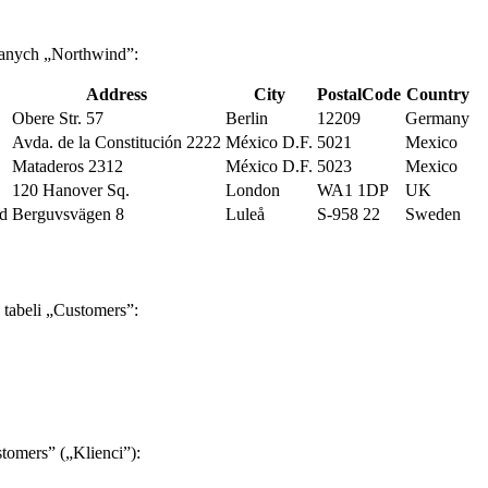
 danych „Northwind”:
Address
City
PostalCode
Country
Obere Str. 57
Berlin
12209
Germany
Avda. de la Constitución 2222
México D.F.
5021
Mexico
Mataderos 2312
México D.F.
5023
Mexico
120 Hanover Sq.
London
WA1 1DP
UK
nd
Berguvsvägen 8
Luleå
S-958 22
Sweden
 tabeli „Customers”:
tomers” („Klienci”):