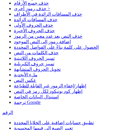
حذف جميع الأرقام
حذف رموز أخرى >
حذف المسافات الزائدة في الأطراف
حذف المسافات الزائدة
حذف الحروف الأولى
حذف الحروف الأخيرة
حذف النص بعد عدد معين من الرموز
إضافة رموز إلى النص الموجود
الحصول على كلمة بناءً على الفواصل المحددة
حذف الكلمات من النص
تمييز الحروف اللاتينية
تمييز حروف الكيريلية
تحويل الحروف المتشابهة
ملء الأبجدية
عكس النص
إظهار/إخفاء الرموز غير القابلة للطباعة
إظهار كود يونيكود لكل رمز في النص
استبدال البيانات الخاصة
ترجمة Google
الرقم
تطبيق حسابات إضافية على الخلايا المحددة
تغيير الصيغ إلى قيمها المحسوبة