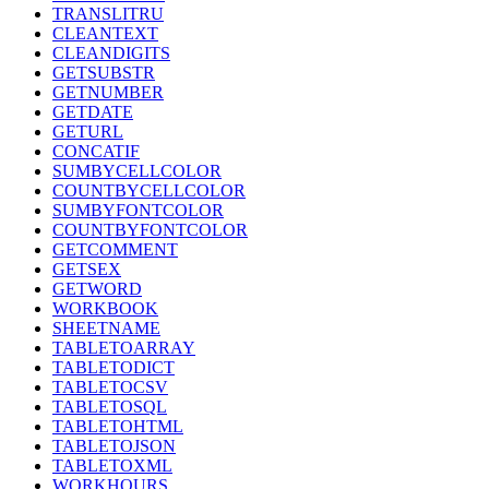
TRANSLITRU
CLEANTEXT
CLEANDIGITS
GETSUBSTR
GETNUMBER
GETDATE
GETURL
CONCATIF
SUMBYCELLCOLOR
COUNTBYCELLCOLOR
SUMBYFONTCOLOR
COUNTBYFONTCOLOR
GETCOMMENT
GETSEX
GETWORD
WORKBOOK
SHEETNAME
TABLETOARRAY
TABLETODICT
TABLETOCSV
TABLETOSQL
TABLETOHTML
TABLETOJSON
TABLETOXML
WORKHOURS