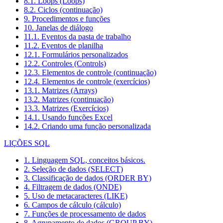
8.1. Loops (Loops)
8.2. Ciclos (continuação)
9. Procedimentos e funções
10. Janelas de diálogo
11.1. Eventos da pasta de trabalho
11.2. Eventos de planilha
12.1. Formulários personalizados
12.2. Controles (Controls)
12.3. Elementos de controle (continuação)
12.4. Elementos de controle (exercícios)
13.1. Matrizes (Arrays)
13.2. Matrizes (continuação)
13.3. Matrizes (Exercícios)
14.1. Usando funções Excel
14.2. Criando uma função personalizada
LIÇÕES SQL
1. Linguagem SQL, conceitos básicos.
2. Seleção de dados (SELECT)
3. Classificação de dados (ORDER BY)
4. Filtragem de dados (ONDE)
5. Uso de metacaracteres (LIKE)
6. Campos de cálculo (cálculo)
7. Funções de processamento de dados
8. Agrupamento de dados (GROUP BY)