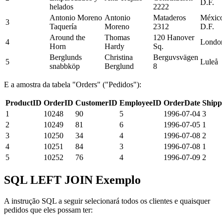
D.F.
helados
2222
Antonio Moreno
Antonio
Mataderos
Méxic
3
Taquería
Moreno
2312
D.F.
Around the
Thomas
120 Hanover
4
Londo
Horn
Hardy
Sq.
Berglunds
Christina
Berguvsvägen
5
Luleå
snabbköp
Berglund
8
E a amostra da tabela "Orders" ("Pedidos"):
ProductID
OrderID
CustomerID
EmployeeID
OrderDate
Shipp
1
10248
90
5
1996-07-04
3
2
10249
81
6
1996-07-05
1
3
10250
34
4
1996-07-08
2
4
10251
84
3
1996-07-08
1
5
10252
76
4
1996-07-09
2
SQL LEFT JOIN Exemplo
A instrução SQL a seguir selecionará todos os clientes e quaisquer
pedidos que eles possam ter: