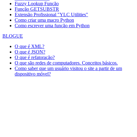
Fuzzy Lookup
Função
Função GETSUBSTR
Extensão Profissional "YLC Utilities"
Como criar uma macro Python
Como escrever uma função em Python
BLOGUE
O que é XML?
O que é JSON?
O que é refatoração?
O que são redes de computadores. Conceitos básicos.
Como saber que um usuário visitou o site a partir de um
dispositivo móvel?