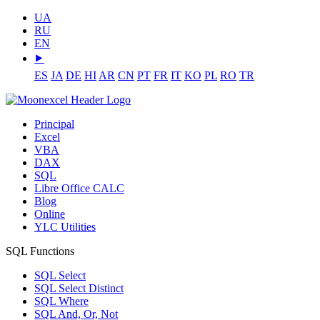
UA
RU
EN
⯈
ES
JA
DE
HI
AR
CN
PT
FR
IT
KO
PL
RO
TR
Principal
Excel
VBA
DAX
SQL
Libre Office CALC
Blog
Online
YLC Utilities
SQL Functions
SQL Select
SQL Select Distinct
SQL Where
SQL And, Or, Not