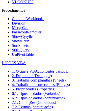
VLOOKUP3
Procedimentos
CombineWorkbooks
Division
MergeCell
PasswordRemover
ShowCyrylic
ShowLatin
SortSheets
SQLQuery
UnPivotTable
LIÇÕES VBA
1. O que é VBA, conceitos básicos.
2. Depurador (Debugger)
3. Trabalhe com planilhas (Sheets)
4. Trabalhando com células (Ranges)
5. Propriedades (Properties)
6.1. Tipos de dados (Variables)
6.2. Tipos de dados (continuação)
7.1. Condições (Conditions)
7.2. Termos (continuação)