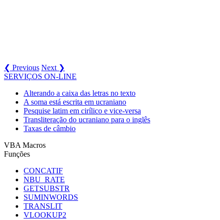
❮ Previous
Next ❯
SERVIÇOS ON-LINE
Alterando a caixa das letras no texto
A soma está escrita em ucraniano
Pesquise latim em cirílico e vice-versa
Transliteração do ucraniano para o inglês
Taxas de câmbio
VBA Macros
Funções
CONCATIF
NBU_RATE
GETSUBSTR
SUMINWORDS
TRANSLIT
VLOOKUP2