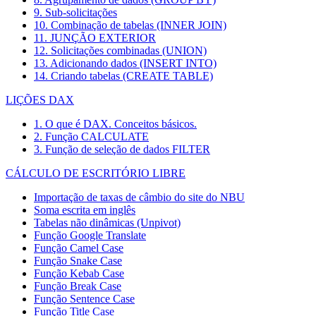
9. Sub-solicitações
10. Combinação de tabelas (INNER JOIN)
11. JUNÇÃO EXTERIOR
12. Solicitações combinadas (UNION)
13. Adicionando dados (INSERT INTO)
14. Criando tabelas (CREATE TABLE)
LIÇÕES DAX
1. O que é DAX. Conceitos básicos.
2. Função CALCULATE
3. Função de seleção de dados FILTER
CÁLCULO DE ESCRITÓRIO LIBRE
Importação de taxas de câmbio do site do NBU
Soma escrita em inglês
Tabelas não dinâmicas (Unpivot)
Função
Google Translate
Função Camel Case
Função Snake Case
Função Kebab Case
Função Break Case
Função Sentence Case
Função Title Case