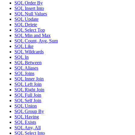
SQL Order By
SQL Insert Into
SQL Null Values
SQL Update
SQL Delete
SQL Select Top
SQL Min and Max
SQL Count, Avg, Sum
SQL Like
SQL Wildcards
SQL In
SQL Between
SQL Aliases
SQL Joins
SQL Inner Join
SQL Left Join
SQL Right Join
SQL Full Join
SQL Self Join
SQL Union
SQL Group By
SQL Having
SQL Exists
SQL Any, All
SQL Select Into