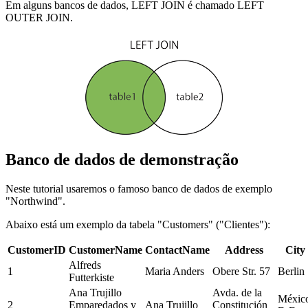
Em alguns bancos de dados, LEFT JOIN é chamado LEFT
OUTER JOIN.
Banco de dados de demonstração
Neste tutorial usaremos o famoso banco de dados de exemplo
"Northwind".
Abaixo está um exemplo da tabela "Customers" ("Clientes"):
CustomerID
CustomerName
ContactName
Address
City
Alfreds
1
Maria Anders
Obere Str. 57
Berlin
Futterkiste
Ana Trujillo
Avda. de la
Méxic
2
Emparedados y
Ana Trujillo
Constitución