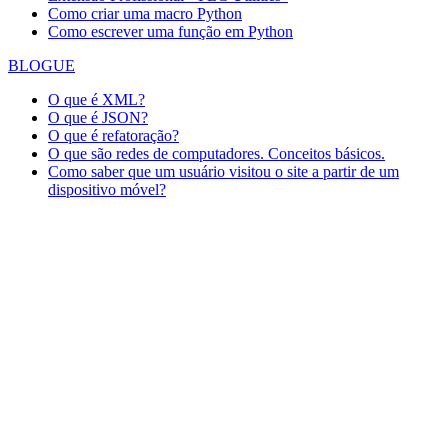
Como criar uma macro Python
Como escrever uma função em Python
BLOGUE
O que é XML?
O que é JSON?
O que é refatoração?
O que são redes de computadores. Conceitos básicos.
Como saber que um usuário visitou o site a partir de um
dispositivo móvel?