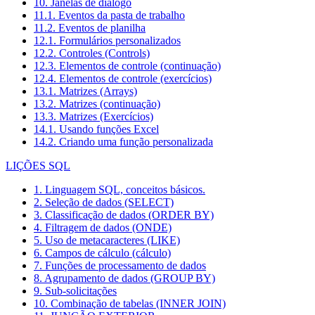
10. Janelas de diálogo
11.1. Eventos da pasta de trabalho
11.2. Eventos de planilha
12.1. Formulários personalizados
12.2. Controles (Controls)
12.3. Elementos de controle (continuação)
12.4. Elementos de controle (exercícios)
13.1. Matrizes (Arrays)
13.2. Matrizes (continuação)
13.3. Matrizes (Exercícios)
14.1. Usando funções Excel
14.2. Criando uma função personalizada
LIÇÕES SQL
1. Linguagem SQL, conceitos básicos.
2. Seleção de dados (SELECT)
3. Classificação de dados (ORDER BY)
4. Filtragem de dados (ONDE)
5. Uso de metacaracteres (LIKE)
6. Campos de cálculo (cálculo)
7. Funções de processamento de dados
8. Agrupamento de dados (GROUP BY)
9. Sub-solicitações
10. Combinação de tabelas (INNER JOIN)