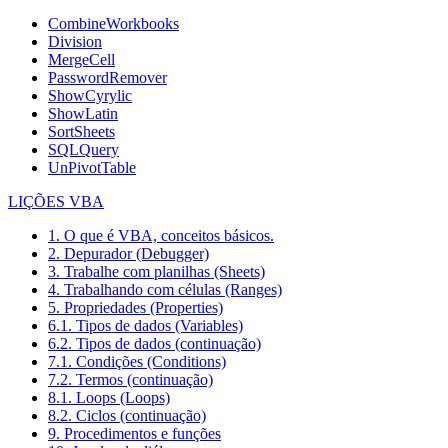
CombineWorkbooks
Division
MergeCell
PasswordRemover
ShowCyrylic
ShowLatin
SortSheets
SQLQuery
UnPivotTable
LIÇÕES VBA
1. O que é VBA, conceitos básicos.
2. Depurador (Debugger)
3. Trabalhe com planilhas (Sheets)
4. Trabalhando com células (Ranges)
5. Propriedades (Properties)
6.1. Tipos de dados (Variables)
6.2. Tipos de dados (continuação)
7.1. Condições (Conditions)
7.2. Termos (continuação)
8.1. Loops (Loops)
8.2. Ciclos (continuação)
9. Procedimentos e funções