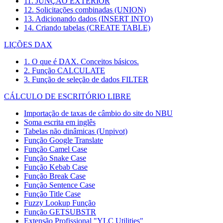
11. JUNÇÃO EXTERIOR
12. Solicitações combinadas (UNION)
13. Adicionando dados (INSERT INTO)
14. Criando tabelas (CREATE TABLE)
LIÇÕES DAX
1. O que é DAX. Conceitos básicos.
2. Função CALCULATE
3. Função de seleção de dados FILTER
CÁLCULO DE ESCRITÓRIO LIBRE
Importação de taxas de câmbio do site do NBU
Soma escrita em inglês
Tabelas não dinâmicas (Unpivot)
Função
Google Translate
Função Camel Case
Função Snake Case
Função Kebab Case
Função Break Case
Função Sentence Case
Função Title Case
Fuzzy Lookup
Função
Função GETSUBSTR
Extensão Profissional "YLC Utilities"