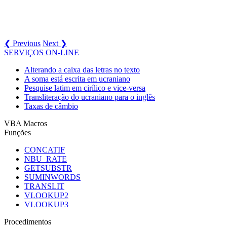
❮ Previous
Next ❯
SERVIÇOS ON-LINE
Alterando a caixa das letras no texto
A soma está escrita em ucraniano
Pesquise latim em cirílico e vice-versa
Transliteração do ucraniano para o inglês
Taxas de câmbio
VBA Macros
Funções
CONCATIF
NBU_RATE
GETSUBSTR
SUMINWORDS
TRANSLIT
VLOOKUP2
VLOOKUP3
Procedimentos