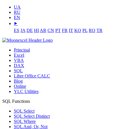
UA
RU
EN
⯈
ES
JA
DE
HI
AR
CN
PT
FR
IT
KO
PL
RO
TR
Principal
Excel
VBA
DAX
SQL
Libre Office CALC
Blog
Online
YLC Utilities
SQL Functions
SQL Select
SQL Select Distinct
SQL Where
SQL And, Or, Not