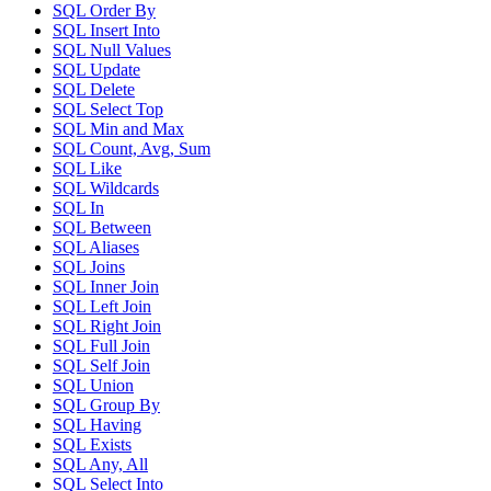
SQL Order By
SQL Insert Into
SQL Null Values
SQL Update
SQL Delete
SQL Select Top
SQL Min and Max
SQL Count, Avg, Sum
SQL Like
SQL Wildcards
SQL In
SQL Between
SQL Aliases
SQL Joins
SQL Inner Join
SQL Left Join
SQL Right Join
SQL Full Join
SQL Self Join
SQL Union
SQL Group By
SQL Having
SQL Exists
SQL Any, All
SQL Select Into