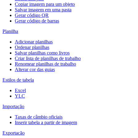
Copiar imagem para um objeto
Salvar imagem em uma pasta
Gerar código QR
Gerar código de barras
Planilha
Adicionar planilhas
Ordenar planilhas
Salvar planilhas como livros
Criar lista de planilhas de trabalho
Renomear planilhas de trabalho
Alterar cor das guias
Estilos de tabela
Excel
YLC
Importação
Taxas de câmbio oficiais
Inserir tabela a partir de imagem
Exportação