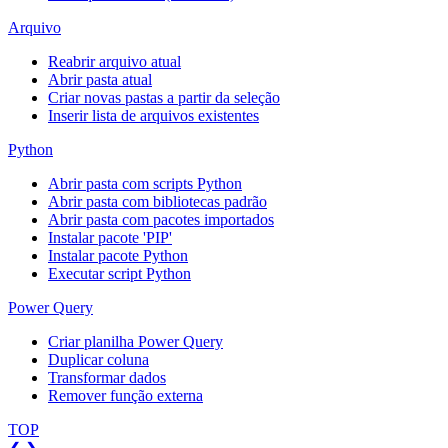
Arquivo
Reabrir arquivo atual
Abrir pasta atual
Criar novas pastas a partir da seleção
Inserir lista de arquivos existentes
Python
Abrir pasta com scripts Python
Abrir pasta com bibliotecas padrão
Abrir pasta com pacotes importados
Instalar pacote 'PIP'
Instalar pacote Python
Executar script Python
Power Query
Criar planilha Power Query
Duplicar coluna
Transformar dados
Remover função externa
TOP