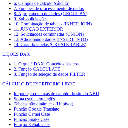
6. Campos de cálculo (cálculo)
7. Funções de processamento de dados
8. Agrupamento de dados (GROUP BY)
9. Sub-solicitações
10. Combinação de tabelas (INNER JOIN)
11. JUNÇÃO EXTERIOR
12. Solicitações combinadas (UNION)
13. Adicionando dados (INSERT INTO)
14. Criando tabelas (CREATE TABLE)
LIÇÕES DAX
1. O que é DAX. Conceitos básicos.
2. Função CALCULATE
3. Função de seleção de dados FILTER
CÁLCULO DE ESCRITÓRIO LIBRE
Importação de taxas de câmbio do site do NBU
Soma escrita em inglês
Tabelas não dinâmicas (Unpivot)
Função
Google Translate
Função Camel Case
Função Snake Case
Função Kebab Case