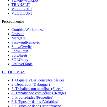
SUMINWORDS
TRANSLIT
VLOOKUP2
VLOOKUP3
Procedimentos
CombineWorkbooks
Division
MergeCell
PasswordRemover
ShowCyrylic
ShowLatin
SortSheets
SQLQuery
UnPivotTable
LIÇÕES VBA
1. O que é VBA, conceitos básicos.
2. Depurador (Debugger)
3. Trabalhe com planilhas (Sheets)
4. Trabalhando com células (Ranges)
5. Propriedades (Properties)
6.1. Tipos de dados (Variables)
6.2. Tipos de dados (continuação)