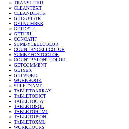
TRANSLITRU
CLEANTEXT
CLEANDIGITS
GETSUBSTR
GETNUMBER
GETDATE
GETURL
CONCATIF
SUMBYCELLCOLOR
COUNTBYCELLCOLOR
SUMBYFONTCOLOR
COUNTBYFONTCOLOR
GETCOMMENT
GETSEX
GETWORD
WORKBOOK
SHEETNAME
TABLETOARRAY
TABLETODICT
TABLETOCSV
TABLETOSQL
TABLETOHTML
TABLETOJSON
TABLETOXML
WORKHOURS