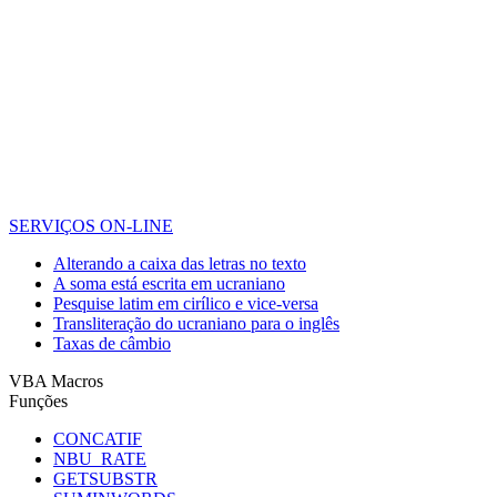
SERVIÇOS ON-LINE
Alterando a caixa das letras no texto
A soma está escrita em ucraniano
Pesquise latim em cirílico e vice-versa
Transliteração do ucraniano para o inglês
Taxas de câmbio
VBA Macros
Funções
CONCATIF
NBU_RATE
GETSUBSTR