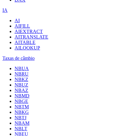
IA
AI
AIFILL
AIEXTRACT
AITRANSLATE
AITABLE
AILOOKUP
Taxas de câmbio
NBUA
NBRU
NBKZ
NBUZ
NBAZ
NBMD
NBGE
NBTM
NBKG
NBTJ
NBAM
NBLT
NBEU