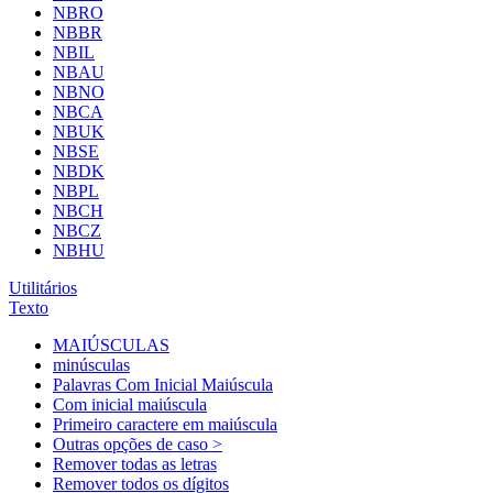
NBRO
NBBR
NBIL
NBAU
NBNO
NBCA
NBUK
NBSE
NBDK
NBPL
NBCH
NBCZ
NBHU
Utilitários
Texto
MAIÚSCULAS
minúsculas
Palavras Com Inicial Maiúscula
Com inicial maiúscula
Primeiro caractere em maiúscula
Outras opções de caso >
Remover todas as letras
Remover todos os dígitos