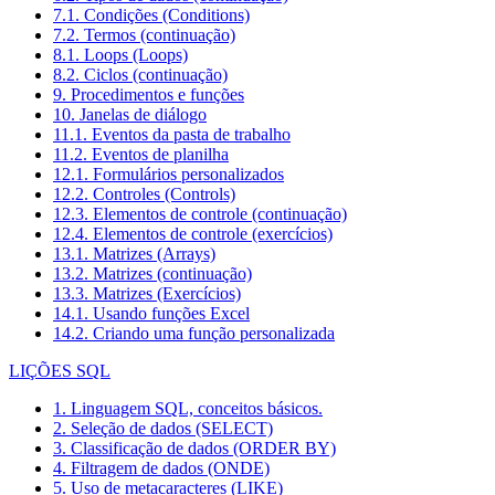
7.1. Condições (Conditions)
7.2. Termos (continuação)
8.1. Loops (Loops)
8.2. Ciclos (continuação)
9. Procedimentos e funções
10. Janelas de diálogo
11.1. Eventos da pasta de trabalho
11.2. Eventos de planilha
12.1. Formulários personalizados
12.2. Controles (Controls)
12.3. Elementos de controle (continuação)
12.4. Elementos de controle (exercícios)
13.1. Matrizes (Arrays)
13.2. Matrizes (continuação)
13.3. Matrizes (Exercícios)
14.1. Usando funções Excel
14.2. Criando uma função personalizada
LIÇÕES SQL
1. Linguagem SQL, conceitos básicos.
2. Seleção de dados (SELECT)
3. Classificação de dados (ORDER BY)
4. Filtragem de dados (ONDE)
5. Uso de metacaracteres (LIKE)