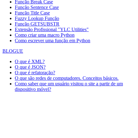
Função Break Case
Função Sentence Case
Função Title Case
Fuzzy Lookup
Função
Função GETSUBSTR
Extensão Profissional "YLC Utilities"
Como criar uma macro Python
Como escrever uma função em Python
BLOGUE
O que é XML?
O que é JSON?
O que é refatoração?
O que são redes de computadores. Conceitos básicos.
Como saber que um usuário visitou o site a partir de um
dispositivo móvel?