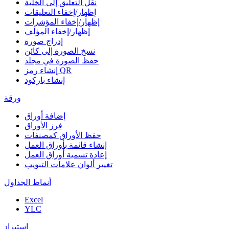
نقل التعليق إلى الخلية
إظهار/إخفاء التعليقات
إظهار/إخفاء المؤشرات
إظهار/إخفاء المؤلف
إدراج صورة
نسخ الصورة إلى كائن
حفظ الصورة في مجلد
إنشاء رمز QR
إنشاء باركود
ورقة
إضافة أوراق
فرز الأوراق
حفظ الأوراق كمصنفات
إنشاء قائمة بأوراق العمل
إعادة تسمية أوراق العمل
تغيير ألوان علامات التبويب
أنماط الجداول
Excel
YLC
استيراد