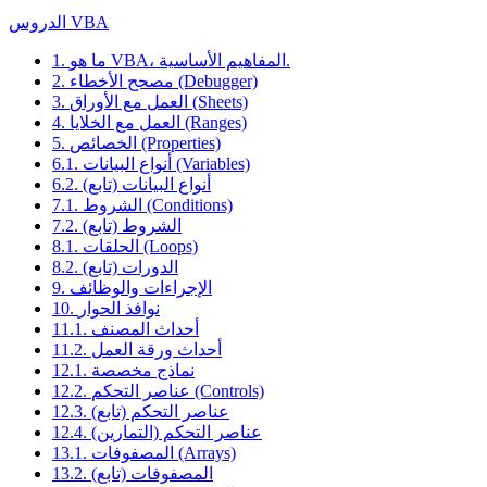
الدروس VBA
1. ما هو VBA، المفاهيم الأساسية.
2. مصحح الأخطاء (Debugger)
3. العمل مع الأوراق (Sheets)
4. العمل مع الخلايا (Ranges)
5. الخصائص (Properties)
6.1. أنواع البيانات (Variables)
6.2. أنواع البيانات (تابع)
7.1. الشروط (Conditions)
7.2. الشروط (تابع)
8.1. الحلقات (Loops)
8.2. الدورات (تابع)
9. الإجراءات والوظائف
10. نوافذ الحوار
11.1. أحداث المصنف
11.2. أحداث ورقة العمل
12.1. نماذج مخصصة
12.2. عناصر التحكم (Controls)
12.3. عناصر التحكم (تابع)
12.4. عناصر التحكم (التمارين)
13.1. المصفوفات (Arrays)
13.2. المصفوفات (تابع)