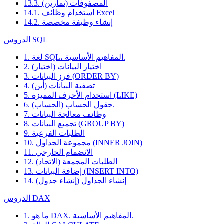
13.3. المصفوفات (تمارين)
14.1. استخدام وظائف Excel
14.2. إنشاء وظيفة مخصصة
الدروس SQL
1. لغة SQL، المفاهيم الأساسية.
2. اختيار البيانات (اختيار)
3. فرز البيانات (ORDER BY)
4. تصفية البيانات (أين)
5. استخدام الأحرف المميزة (LIKE)
6. حقول الحساب (الحساب).
7. وظائف معالجة البيانات
8. تجميع البيانات (GROUP BY)
9. الطلبات الفرعية
10. مجموعة الجداول (INNER JOIN)
11. الانضمام الخارجي
12. الطلبات المجمعة (الاتحاد)
13. إضافة البيانات (INSERT INTO)
14. إنشاء الجداول (إنشاء جدول)
الدروس DAX
1. ما هو DAX. المفاهيم الأساسية.