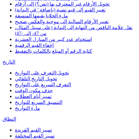
تحويل الأرقام غير المعترف بها (نص؟) إلى أرقام
تغيير القيم إلى قيم نصية (بإضافة ' في البداية)
ملء الخلايا بقيمها المنسقة
تغيير الأرقام السالبة إلى موجبة والعكس صحيح
نقل علامة الناقص من النهاية إلى البداية (على سبيل المثال،
من 47- إلى -47)
استخدام عدد كبير من المنازل العشرية
إخفاء القيم الرقمية
كتابة الرقم أو المبلغ بالكلمات بالتفقيط
التاريخ
تحويل/التعرف على التواريخ
تحويل التاريخ التلقائي
التعرف السريع على التواريخ
حذف مكون الوقت
تمييز أيام العطلات
التنسيق السريع للتواريخ
ملء التواريخ
النطاق
تمييز القيم الفريدة
تمييز القيم المختلفة