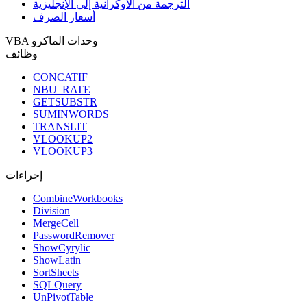
الترجمة من الأوكرانية إلى الإنجليزية
أسعار الصرف
VBA وحدات الماكرو
وظائف
CONCATIF
NBU_RATE
GETSUBSTR
SUMINWORDS
TRANSLIT
VLOOKUP2
VLOOKUP3
إجراءات
CombineWorkbooks
Division
MergeCell
PasswordRemover
ShowCyrylic
ShowLatin
SortSheets
SQLQuery
UnPivotTable