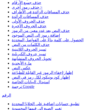
حذف جميع الأرقام
حذف رموز أخرى >
حذف المسافات الزائدة في الأطراف
حذف المسافات الزائدة
حذف الحروف الأولى
حذف الحروف الأخيرة
حذف النص بعد عدد معين من الرموز
إضافة رموز إلى النص الموجود
الحصول على كلمة بناءً على الفواصل المحددة
حذف الكلمات من النص
تمييز الحروف اللاتينية
تمييز حروف الكيريلية
تحويل الحروف المتشابهة
ملء الأبجدية
عكس النص
إظهار/إخفاء الرموز غير القابلة للطباعة
إظهار كود يونيكود لكل رمز في النص
استبدال البيانات الخاصة
ترجمة Google
الرقم
تطبيق حسابات إضافية على الخلايا المحددة
تغيير الصيغ إلى قيمها المحسوبة