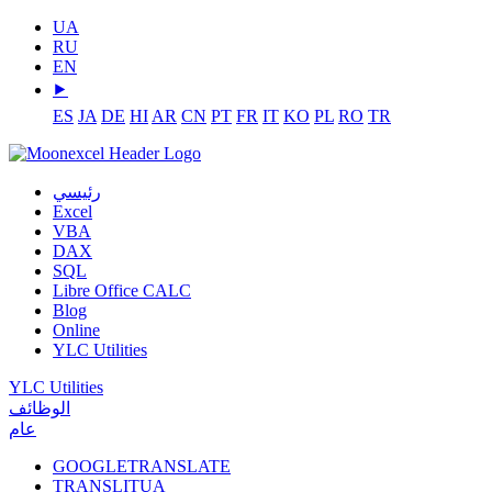
UA
RU
EN
⯈
ES
JA
DE
HI
AR
CN
PT
FR
IT
KO
PL
RO
TR
رئيسي
Excel
VBA
DAX
SQL
Libre Office CALC
Blog
Online
YLC Utilities
YLC Utilities
الوظائف
عام
GOOGLETRANSLATE
TRANSLITUA