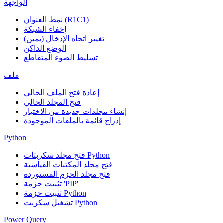
الواجهة
نمط العنوان (R1C1)
إخفاء الشبكة
تغيير اتجاه الإدخال (يمين)
الوضع الداكن
تسليط الضوء المتقاطع
ملف
إعادة فتح الملف الحالي
فتح المجلد الحالي
إنشاء مجلدات جديدة من الاختيار
إدراج قائمة بالملفات الموجودة
Python
فتح مجلد سكربتات Python
فتح مجلد المكتبات القياسية
فتح مجلد الحزم المستوردة
تثبيت حزمة 'PIP'
تثبيت حزمة Python
تشغيل سكربت Python
Power Query