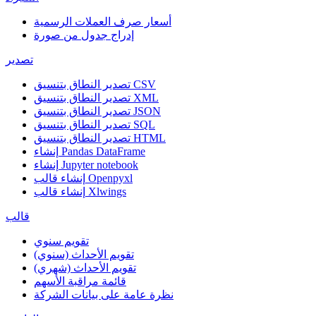
أسعار صرف العملات الرسمية
إدراج جدول من صورة
تصدير
تصدير النطاق بتنسيق CSV
تصدير النطاق بتنسيق XML
تصدير النطاق بتنسيق JSON
تصدير النطاق بتنسيق SQL
تصدير النطاق بتنسيق HTML
إنشاء Pandas DataFrame
إنشاء Jupyter notebook
إنشاء قالب Openpyxl
إنشاء قالب Xlwings
قالب
تقويم سنوي
تقويم الأحداث (سنوي)
تقويم الأحداث (شهري)
قائمة مراقبة الأسهم
نظرة عامة على بيانات الشركة