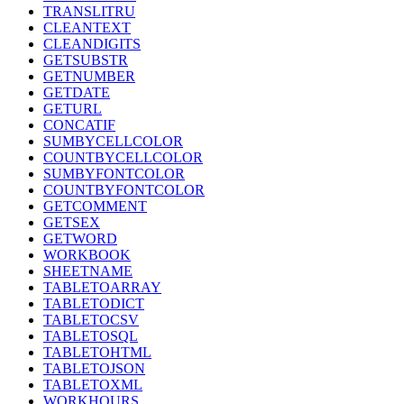
TRANSLITRU
CLEANTEXT
CLEANDIGITS
GETSUBSTR
GETNUMBER
GETDATE
GETURL
CONCATIF
SUMBYCELLCOLOR
COUNTBYCELLCOLOR
SUMBYFONTCOLOR
COUNTBYFONTCOLOR
GETCOMMENT
GETSEX
GETWORD
WORKBOOK
SHEETNAME
TABLETOARRAY
TABLETODICT
TABLETOCSV
TABLETOSQL
TABLETOHTML
TABLETOJSON
TABLETOXML
WORKHOURS