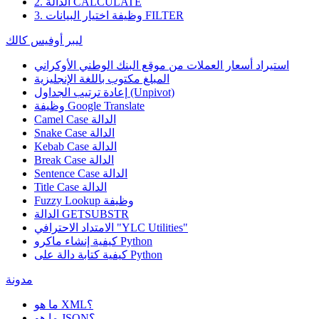
2. الدالة CALCULATE
3. وظيفة اختيار البيانات FILTER
ليبر أوفيس كالك
استيراد أسعار العملات من موقع البنك الوطني الأوكراني
المبلغ مكتوب باللغة الإنجليزية
إعادة ترتيب الجداول (Unpivot)
Google Translate
وظيفة
Camel Case الدالة
Snake Case الدالة
Kebab Case الدالة
Break Case الدالة
Sentence Case الدالة
Title Case الدالة
وظيفة
Fuzzy Lookup
الدالة GETSUBSTR
الامتداد الاحترافي "YLC Utilities"
كيفية إنشاء ماكرو Python
كيفية كتابة دالة على Python
مدونة
ما هو XML؟
ما هو JSON؟