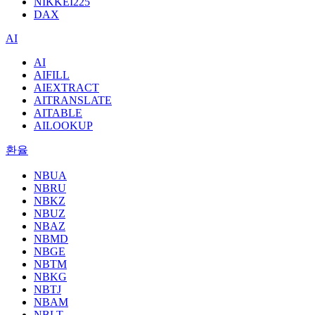
NIKKEI225
DAX
AI
AI
AIFILL
AIEXTRACT
AITRANSLATE
AITABLE
AILOOKUP
환율
NBUA
NBRU
NBKZ
NBUZ
NBAZ
NBMD
NBGE
NBTM
NBKG
NBTJ
NBAM
NBLT