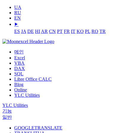
UA
RU
EN
⯈
ES
JA
DE
HI
AR
CN
PT
FR
IT
KO
PL
RO
TR
메인
Excel
VBA
DAX
SQL
Libre Office CALC
Blog
Online
YLC Utilities
YLC Utilities
기능
일반
GOOGLETRANSLATE