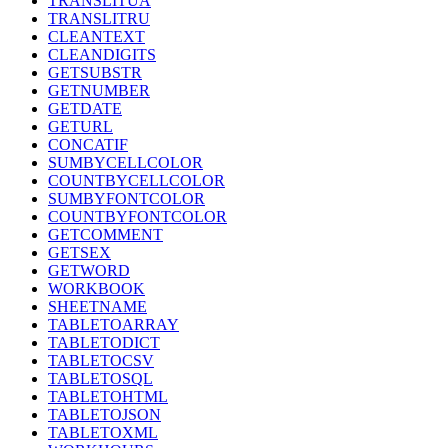
TRANSLITUA
TRANSLITRU
CLEANTEXT
CLEANDIGITS
GETSUBSTR
GETNUMBER
GETDATE
GETURL
CONCATIF
SUMBYCELLCOLOR
COUNTBYCELLCOLOR
SUMBYFONTCOLOR
COUNTBYFONTCOLOR
GETCOMMENT
GETSEX
GETWORD
WORKBOOK
SHEETNAME
TABLETOARRAY
TABLETODICT
TABLETOCSV
TABLETOSQL
TABLETOHTML
TABLETOJSON
TABLETOXML