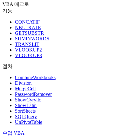
VBA 매크로
기능
CONCATIF
NBU_RATE
GETSUBSTR
SUMINWORDS
TRANSLIT
VLOOKUP2
VLOOKUP3
절차
CombineWorkbooks
Division
MergeCell
PasswordRemover
ShowCyrylic
ShowLatin
SortSheets
SQLQuery
UnPivotTable
수업 VBA