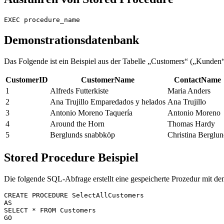
Demonstrationsdatenbank
Das Folgende ist ein Beispiel aus der Tabelle „Customers“ („Kunde
CustomerID
CustomerName
ContactName
1
Alfreds Futterkiste
Maria Anders
2
Ana Trujillo Emparedados y helados
Ana Trujillo
3
Antonio Moreno Taquería
Antonio Moreno
4
Around the Horn
Thomas Hardy
5
Berglunds snabbköp
Christina Berglu
Stored Procedure Beispiel
Die folgende SQL-Abfrage erstellt eine gespeicherte Prozedur mit d
CREATE PROCEDURE SelectAllCustomers

AS

SELECT * FROM Customers
