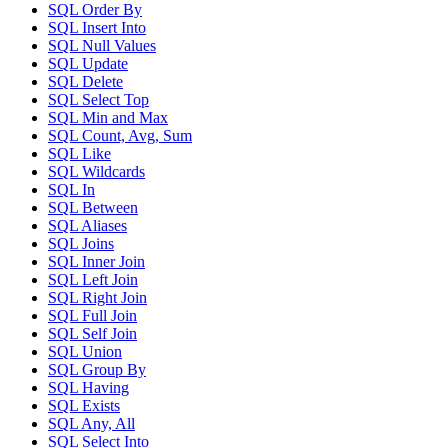
SQL Order By
SQL Insert Into
SQL Null Values
SQL Update
SQL Delete
SQL Select Top
SQL Min and Max
SQL Count, Avg, Sum
SQL Like
SQL Wildcards
SQL In
SQL Between
SQL Aliases
SQL Joins
SQL Inner Join
SQL Left Join
SQL Right Join
SQL Full Join
SQL Self Join
SQL Union
SQL Group By
SQL Having
SQL Exists
SQL Any, All
SQL Select Into