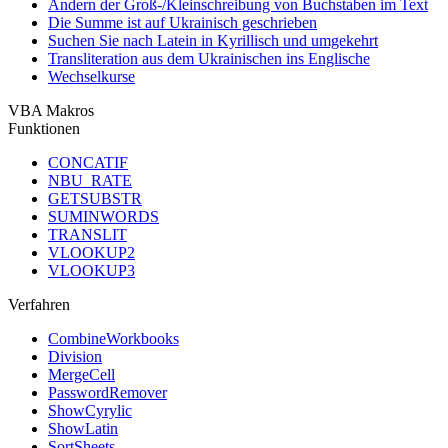
Ändern der Groß-/Kleinschreibung von Buchstaben im Text
Die Summe ist auf Ukrainisch geschrieben
Suchen Sie nach Latein in Kyrillisch und umgekehrt
Transliteration aus dem Ukrainischen ins Englische
Wechselkurse
VBA Makros
Funktionen
CONCATIF
NBU_RATE
GETSUBSTR
SUMINWORDS
TRANSLIT
VLOOKUP2
VLOOKUP3
Verfahren
CombineWorkbooks
Division
MergeCell
PasswordRemover
ShowCyrylic
ShowLatin
SortSheets