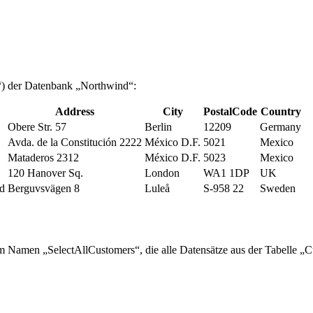
n“) der Datenbank „Northwind“:
Address
City
PostalCode
Country
Obere Str. 57
Berlin
12209
Germany
Avda. de la Constitución 2222
México D.F.
5021
Mexico
Mataderos 2312
México D.F.
5023
Mexico
120 Hanover Sq.
London
WA1 1DP
UK
nd
Berguvsvägen 8
Luleå
S-958 22
Sweden
em Namen „SelectAllCustomers“, die alle Datensätze aus der Tabelle „