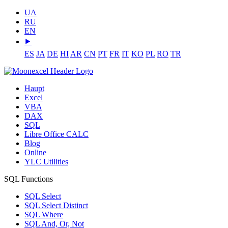
UA
RU
EN
⯈
ES
JA
DE
HI
AR
CN
PT
FR
IT
KO
PL
RO
TR
Haupt
Excel
VBA
DAX
SQL
Libre Office CALC
Blog
Online
YLC Utilities
SQL Functions
SQL Select
SQL Select Distinct
SQL Where
SQL And, Or, Not