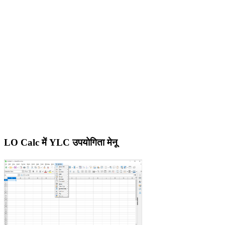
LO Calc में YLC उपयोगिता मेनू