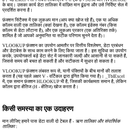
के बाद। उसका कार्य डेटा तालिका में वांछित मान ढूंढना और उसे निर्दिष्ट सेल में
प्रदर्शित करना है।
फ़ंक्शन सिंटैक्स में एक लुकअप मान (आप क्या खोज रहे हैं), एक या अधिक
कॉलम वाली एक तालिका (कहां देखना है), एक कॉलम इंडेक्स नंबर (किस
कॉलम से डेटा लौटाना है), और एक लुकअप प्रकार (एक अतिरिक्त तर्क)
शामिल है जो आपको अनुमानित या सटीक परिणाम चुनने देता है)।
VLOOKUP फ़ंक्शन का उपयोग आमतौर पर वित्तीय विश्लेषण, डेटा प्रबंधन
और डेटाबेस के साथ काम करने के लिए किया जाता है। इस सुविधा का उपयोग
करके, उपयोगकर्ता बड़े डेटा सेट में जानकारी जल्दी और आसानी से पा सकते हैं,
जिससे समय की बचत हो सकती है और सटीकता में सुधार हो सकता है।
VLOOKUP फ़ंक्शन लंबवत रूप से, यानी पंक्तियों के बीच मानों की तलाश
करता है (यह पहले अक्षर V - वर्टिकल द्वारा इंगित किया गया है)। _TblExcel
में, एक समान फ़ंक्शन HLOOKUP भी है, जिसकी कार्यक्षमता समान है, लेकिन
कॉलम द्वारा क्षैतिज (H - क्षैतिज) खोज करता है।
किसी समस्या का एक उदाहरण
मान लीजिए हमारे पास डेटा वाली दो टेबल हैं -
ऋण तालिका और संपार्श्विक
तालिका
: