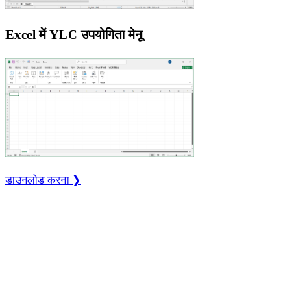
Excel में YLC उपयोगिता मेनू
डाउनलोड करना ❯