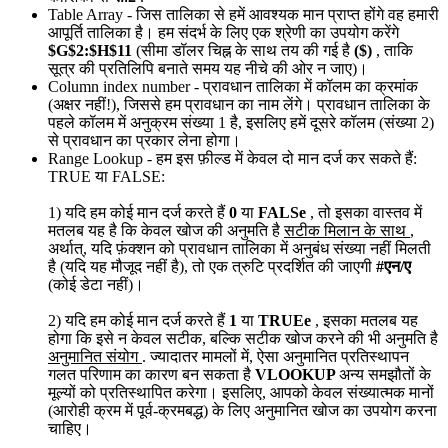
Table Array
- जिस तालिका से हमें आवश्यक मान प्राप्त होंगे वह हमारी
आपूर्ति तालिका है। हम संदर्भ के लिए एक श्रेणी का उपयोग करेंगे
$G$2:$H$11
(सीमा डॉलर चिह्न के साथ तय की गई है
($)
, ताकि
सूत्र की प्रतिलिपि बनाते समय यह नीचे की ओर न जाए)।
Column index number
- प्रावधान तालिका में कॉलम का क्रमांक
(अक्षर नहीं!), जिससे हम प्रावधान का नाम लेंगे। प्रावधान तालिका के
पहले कॉलम में अनुक्रम संख्या 1 है, इसलिए हमें दूसरे कॉलम (संख्या 2)
से प्रावधान का प्रकार लेना होगा।
Range Lookup
- हम इस फ़ील्ड में केवल दो मान दर्ज कर सकते हैं:
TRUE या FALSE:
1) यदि हम कोई मान दर्ज करते हैं
0
या
FALSe
, तो इसका वास्तव में
मतलब यह है कि केवल खोज की अनुमति है
सटीक मिलान के साथ
,
अर्थात्, यदि फ़ंक्शन को प्रावधान तालिका में अनुबंध संख्या नहीं मिलती
है (यदि यह मौजूद नहीं है), तो एक त्रुटि प्रदर्शित की जाएगी
#एन/ए
(कोई डेटा नहीं)।
2) यदि हम कोई मान दर्ज करते हैं
1
या
TRUEe
, इसका मतलब यह
होगा कि इसे न केवल सटीक, बल्कि सटीक खोज करने की भी अनुमति है
अनुमानित संयोग
. ज्यादातर मामलों में, ऐसा अनुमानित प्रतिस्थापन
गलत परिणाम का कारण बन सकता है
VLOOKUP
अन्य समझौतों के
मूल्यों को प्रतिस्थापित करेगा। इसलिए, आपको केवल संख्यात्मक मानों
(आरोही क्रम में पूर्व-क्रमबद्ध) के लिए अनुमानित खोज का उपयोग करना
चाहिए।