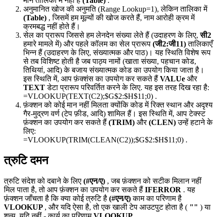
मान तालिका में नहीं है
(Table)
.
अनुमानित खोज की अनुमति (
Range Lookup=1
), लेकिन तालिका में
(Table)
, जिसमें हम मूल्यों की खोज करते हैं, नाम आरोही क्रम में
क्रमबद्ध नहीं होते हैं।
सेल का प्रारूप जिससे हम लेनदेन संख्या लेते हैं (उदाहरण के लिए,
सी2
हमारे मामले में) और पहले कॉलम का सेल प्रारूप
(जी2:जी11)
तालिकाएँ
भिन्न हैं (उदाहरण के लिए, संख्यात्मक और पाठ)। यह स्थिति विशेष रूप
से तब विशिष्ट होती है जब पाठ्य नामों (खाता संख्या, पहचान कोड,
तिथियां, आदि) के बजाय संख्यात्मक कोड का उपयोग किया जाता है।
इस स्थिति में, आप फ़ंक्शंस का उपयोग कर सकते हैं
VALUe
और
TEXT
डेटा प्रारूप परिवर्तित करने के लिए. यह इस तरह दिख रहा है:
=VLOOKUP(TEXT(C2);$G$2:$H$11;0)
.
फ़ंक्शन को कोई मान नहीं मिलता क्योंकि कोड में रिक्त स्थान और अदृश्य
गैर-मुद्रण वर्ण (टेप फ़ीड, आदि) शामिल हैं। इस स्थिति में, आप टेक्स्ट
फ़ंक्शन का उपयोग कर सकते हैं
(TRIM)
और
(CLEN)
उन्हें हटाने के
लिए:
=VLOOKUP(TRIM(CLEAN(C2));$G$2:$H$11;0)
.
त्रुटि दमन
त्रुटि संदेश को दबाने के लिए
(#एन/ए)
, जब फ़ंक्शन को सटीक मिलान नहीं
मिल पाता है, तो आप फ़ंक्शन का उपयोग कर सकते हैं
IFERROR
. यह
फ़ंक्शन जाँचता है कि क्या कोई त्रुटि है
(#एन/ए)
काम का परिणाम है
VLOOKUP
, और यदि ऐसा है, तो एक खाली टेप आउटपुट होता है (
""
) या
शून्य, यदि नहीं - कार्य का परिणाम
VLOOKUP
.