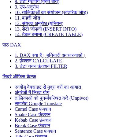
8. डेटा ग्रुपिंग (ग्रुप बाय)
9. उप-अनुरोध
10. तालिकाओं का संयोजन (आंतरिक जोड़)
11. बाहरी जोड़
12. संयुक्त अनुरोध (यूनियन)
13. डेटा जोड़ना (INSERT INTO)
14. टेबल बनाना (CREATE TABLE)
पाठ DAX
1. DAX क्या है। बुनियादी अवधारणाओं।
2. फ़ंक्शन CALCULATE
3. डेटा चयन फ़ंक्शन FILTER
लिब्रे ऑफिस कैल्क
एनबीयू वेबसाइट से मुद्रा दरों का आयात
अंग्रेजी में लिखा योग
तालिकाओं को पुनर्व्यवस्थित करें (Unpivot)
समारोह
Google Translate
Camel Case फ़ंक्शन
Snake Case फ़ंक्शन
Kebab Case फ़ंक्शन
Break Case फ़ंक्शन
Sentence Case फ़ंक्शन
Title Case फ़ंक्शन