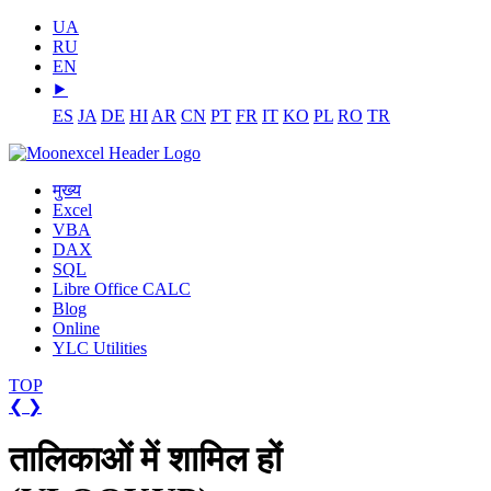
UA
RU
EN
⯈
ES
JA
DE
HI
AR
CN
PT
FR
IT
KO
PL
RO
TR
मुख्य
Excel
VBA
DAX
SQL
Libre Office CALC
Blog
Online
YLC Utilities
TOP
❮
❯
तालिकाओं में शामिल हों