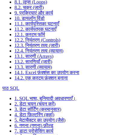
8.1. लूप्स (Loops)
8.2. चक्र (जारी)
9. प्रक्रियाएं और कार्य
10. डायलॉग विंडो
11.1. कार्यपुस्तिका घटनाएँ
11.2. कार्यपत्रक घटनाएँ
12.1. कस्टम फॉर्म
12.2. नियंत्रण (Controls)
12.3. नियंत्रण तत्व (जारी)
12.4. नियंत्रण तत्व (व्यायाम)
13.1. सारणी (Arrays)
13.2. सारणियाँ (जारी)
13.3. सारणी (व्यायाम)
14.1. Excel फ़ंक्शंस का उपयोग करना
14.2. एक कस्टम फ़ंक्शन बनाना
पाठ SQL
1. SQL भाषा, बुनियादी अवधारणाएँ।
2. डेटा चयन (चयन करें)
3. डेटा सॉर्टिंग (क्रमानुसार)
4. डेटा फ़िल्टरिंग (कहां)
5. मेटाचैक्टर का उपयोग (जैसे)
6. गणना (गणना) फ़ील्ड
7. डाटा प्रोसेसिंग कार्य