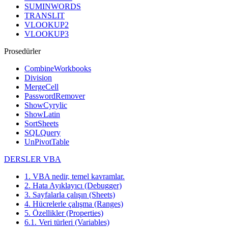
SUMINWORDS
TRANSLIT
VLOOKUP2
VLOOKUP3
Prosedürler
CombineWorkbooks
Division
MergeCell
PasswordRemover
ShowCyrylic
ShowLatin
SortSheets
SQLQuery
UnPivotTable
DERSLER VBA
1. VBA nedir, temel kavramlar.
2. Hata Ayıklayıcı (Debugger)
3. Sayfalarla çalışın (Sheets)
4. Hücrelerle çalışma (Ranges)
5. Özellikler (Properties)
6.1. Veri türleri (Variables)