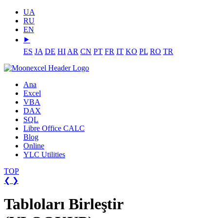
UA
RU
EN
⯈
ES
JA
DE
HI
AR
CN
PT
FR
IT
KO
PL
RO
TR
Ana
Excel
VBA
DAX
SQL
Libre Office CALC
Blog
Online
YLC Utilities
TOP
❮
❯
Tabloları Birleştir