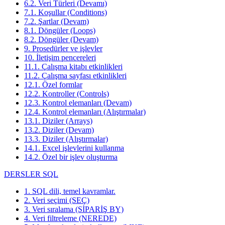
6.2. Veri Türleri (Devamı)
7.1. Koşullar (Conditions)
7.2. Şartlar (Devam)
8.1. Döngüler (Loops)
8.2. Döngüler (Devam)
9. Prosedürler ve işlevler
10. İletişim pencereleri
11.1. Çalışma kitabı etkinlikleri
11.2. Çalışma sayfası etkinlikleri
12.1. Özel formlar
12.2. Kontroller (Controls)
12.3. Kontrol elemanları (Devam)
12.4. Kontrol elemanları (Alıştırmalar)
13.1. Diziler (Arrays)
13.2. Diziler (Devam)
13.3. Diziler (Alıştırmalar)
14.1. Excel işlevlerini kullanma
14.2. Özel bir işlev oluşturma
DERSLER SQL
1. SQL dili, temel kavramlar.
2. Veri seçimi (SEÇ)
3. Veri sıralama (SİPARİŞ BY)
4. Veri filtreleme (NEREDE)