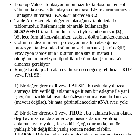
Lookup Value
- fonksiyonun ön hazırlık tablosunun en sol
sütununda arayacağı anlaşma numarası. Bizim durumumuzda
- anlaşma numarası
"KF568"
hücreden
C2
.
Table Array
-gerekli değerleri alacağımız tablo tedarik
tablomuzdur. Referans için bir aralık kullanacağız
$G$2:$H$11
(aralık bir dolar işaretiyle sabitlenmiştir
($)
,
böylece formül kopyalanırken aşağıya doğru hareket etmez).
Column index number
- provizyonun adını alacağımız
provizyon tablosundaki sütunun seri numarası (harf değil!).
Provizyon tablosunun ilk sütununda sıra numarası 1
olduğundan provizyon tipini ikinci sütundan (2 numara)
almamız gerekiyor.
Range Lookup
- bu alana yalnızca iki değer girebiliriz: TRUE
veya FALSE:
1) Bir değer girersek
0
veya
FALSE
, bu aslında yalnızca
aramaya izin verildiği anlamına gelir
tam bir eşleşme ile
yani
işlev, ön hazırlık tablosunda sözleşme numarasını bulamazsa
(mevcut değilse), bir hata görüntülenecektir
#N/A
(veri yok).
2) Bir değer girersek
1
veya
TRUE
, bu yalnızca kesin olarak
değil aynı zamanda arama yapılmasına da izin verildiği
anlamına gelir.
yaklaşık tesadüf
. Çoğu durumda, bu tür
yaklaşık bir değişiklik yanlış sonuca neden olabilir.
VLOOKUP
diğer anlaşmaların değerlerinin yerine geçecektir.