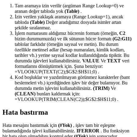
Tam aramaya izin verilir (argüman
Range Lookup=0
) ve
aranan değer tabloda yok
(Table)
.
İzin verilen yaklaşık aramaya (
Range Lookup=1
), ancak
tabloda
(Table)
Değer aradığımız dosyada isimler artan
şekilde sıralanmaz.
İşlem numarasını aldığımız hücrenin formatı (örneğin,
C2
bizim durumumuzda) ve ilk sütunun hücre formatı
(G2:G11)
tablolar farklıdır (örneğin sayısal ve metin). Bu durum
özellikle metinsel adlar (hesap numaraları, kimlik kodları,
tarihler vb.) yerine sayısal kodlar kullanıldığında tipiktir. Bu
durumda işlevleri kullanabilirsiniz.
VALUE
Ve
TEXT
veri
formatlarını dönüştürmek için. Şuna benziyor:
=VLOOKUP(TEXT(C2);$G$2:$H$11;0)
.
Kod boşluklar ve yazdırılmayan görünmez karakterler (bant
beslemeleri vb.) içerdiğinden işlev bir değer bulamıyor. Bu
durumda metin işlevini kullanabilirsiniz.
(TRIM)
Ve
(CLEAN)
bunları kaldırmak için:
=VLOOKUP(TRIM(CLEAN(C2));$G$2:$H$11;0)
.
Hata bastırma
Hata mesajını bastırmak için
(#Yok)
, işlev tam bir eşleşme
bulamadığında işlevi kullanabilirsiniz.
IFERROR
. Bu fonksiyon
bir hata olup olmadığını kontrol eder
(#Yok)
işin sonucudur