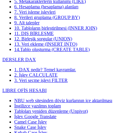
5. Metakarakterlerin kullanımı (LIKE)
6. Hesaplama (hesaplama) alanları
7. Veri işleme işlevleri
8. Verileri gruplama (GROUP BY)
9. Alt talepler
10. Tabloların birleştirilmesi (INNER JOIN)
11. DIŞ BİRLEŞME
12. Birleşik sorgular (UNION)
13. Veri ekleme (INSERT INTO)
14.Tablo oluşturma (CREATE TABLE)
DERSLER DAX
1. DAX nedir? Temel kavramlar.
2. İşlev CALCULATE
3. Veri seçme işlevi FILTER
LIBRE OFİS HESABI
NBU web sitesinden döviz kurlarının içe aktarılması
İngilizce yazılmış toplam
Tabloları yeniden düzenleme (Unpivot)
İşlev
Google Translate
Camel Case İşlev
Snake Case İşlev
Kebab Case İşlev