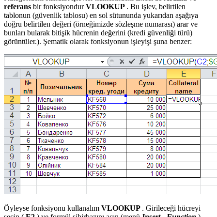
referans
bir fonksiyondur
VLOOKUP
. Bu işlev, belirtilen
tablonun (güvenlik tablosu) en sol sütununda yukarıdan aşağıya
doğru belirtilen değeri (örneğimizde sözleşme numarası) arar ve
bunları bularak bitişik hücrenin değerini (kredi güvenliği türü)
görüntüler.). Şematik olarak fonksiyonun işleyişi şuna benzer:
Öyleyse fonksiyonu kullanalım
VLOOKUP
. Girileceği hücreyi
seçin (
E2
) ve formül sihirbazını açın (menü
Insert - Function
).