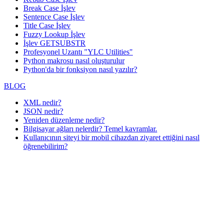
Break Case İşlev
Sentence Case İşlev
Title Case İşlev
Fuzzy Lookup
İşlev
İşlev GETSUBSTR
Profesyonel Uzantı "YLC Utilities"
Python makrosu nasıl oluşturulur
Python'da bir fonksiyon nasıl yazılır?
BLOG
XML nedir?
JSON nedir?
Yeniden düzenleme nedir?
Bilgisayar ağları nelerdir? Temel kavramlar.
Kullanıcının siteyi bir mobil cihazdan ziyaret ettiğini nasıl
öğrenebilirim?