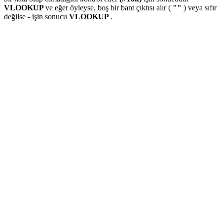
VLOOKUP
ve eğer öyleyse, boş bir bant çıktısı alır (
""
) veya sıfır
değilse - işin sonucu
VLOOKUP
.