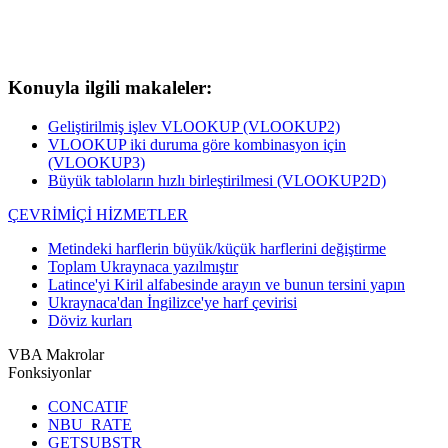
Konuyla ilgili makaleler:
Geliştirilmiş işlev VLOOKUP (VLOOKUP2)
VLOOKUP iki duruma göre kombinasyon için
(VLOOKUP3)
Büyük tabloların hızlı birleştirilmesi (VLOOKUP2D)
ÇEVRİMİÇİ HİZMETLER
Metindeki harflerin büyük/küçük harflerini değiştirme
Toplam Ukraynaca yazılmıştır
Latince'yi Kiril alfabesinde arayın ve bunun tersini yapın
Ukraynaca'dan İngilizce'ye harf çevirisi
Döviz kurları
VBA Makrolar
Fonksiyonlar
CONCATIF
NBU_RATE
GETSUBSTR