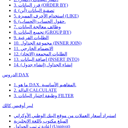
3. فرز البيانات (ORDER BY)
4. تصفية البيانات (أين)
5. استخدام الأحرف المميزة (LIKE)
6. حقول الحساب (الحساب).
7. وظائف معالجة البيانات
8. تجميع البيانات (GROUP BY)
9. الطلبات الفرعية
10. مجموعة الجداول (INNER JOIN)
11. الانضمام الخارجي
12. الطلبات المجمعة (الاتحاد)
13. إضافة البيانات (INSERT INTO)
14. إنشاء الجداول (إنشاء جدول)
الدروس DAX
1. ما هو DAX. المفاهيم الأساسية.
2. الدالة CALCULATE
3. وظيفة اختيار البيانات FILTER
ليبر أوفيس كالك
استيراد أسعار العملات من موقع البنك الوطني الأوكراني
المبلغ مكتوب باللغة الإنجليزية
إعادة ترتيب الجداول (Unpivot)