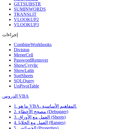
GETSUBSTR
SUMINWORDS
TRANSLIT
VLOOKUP2
VLOOKUP3
إجراءات
CombineWorkbooks
Division
MergeCell
PasswordRemover
ShowCyrylic
ShowLatin
SortSheets
SQLQuery
UnPivotTable
الدروس VBA
1. ما هو VBA، المفاهيم الأساسية.
2. مصحح الأخطاء (Debugger)
3. العمل مع الأوراق (Sheets)
4. العمل مع الخلايا (Ranges)
5. الخصائص (Properties)