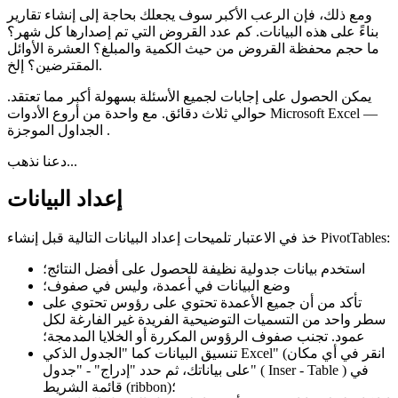
ومع ذلك، فإن الرعب الأكبر سوف يجعلك بحاجة إلى إنشاء تقارير
بناءً على هذه البيانات. كم عدد القروض التي تم إصدارها كل شهر؟
ما حجم محفظة القروض من حيث الكمية والمبلغ؟ العشرة الأوائل
المقترضين؟ إلخ.
يمكن الحصول على إجابات لجميع الأسئلة بسهولة أكبر مما تعتقد.
حوالي ثلاث دقائق. مع واحدة من أروع الأدوات Microsoft Excel —
.
الجداول الموجزة
دعنا نذهب...
إعداد البيانات
خذ في الاعتبار تلميحات إعداد البيانات التالية قبل إنشاء PivotTables:
استخدم بيانات جدولية نظيفة للحصول على أفضل النتائج؛
وضع البيانات في أعمدة، وليس في صفوف؛
تأكد من أن جميع الأعمدة تحتوي على رؤوس تحتوي على
سطر واحد من التسميات التوضيحية الفريدة غير الفارغة لكل
عمود. تجنب صفوف الرؤوس المكررة أو الخلايا المدمجة؛
(انقر في أي مكان
"الجدول الذكي Excel"
تنسيق البيانات كما
) في
Inser - Table
(
"إدراج" - "جدول"
على بياناتك، ثم حدد
قائمة الشريط (ribbon)؛