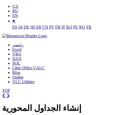
UA
RU
EN
⯈
ES
JA
DE
HI
AR
CN
PT
FR
IT
KO
PL
RO
TR
رئيسي
Excel
VBA
DAX
SQL
Libre Office CALC
Blog
Online
YLC Utilities
TOP
❮
❯
إنشاء الجداول المحورية