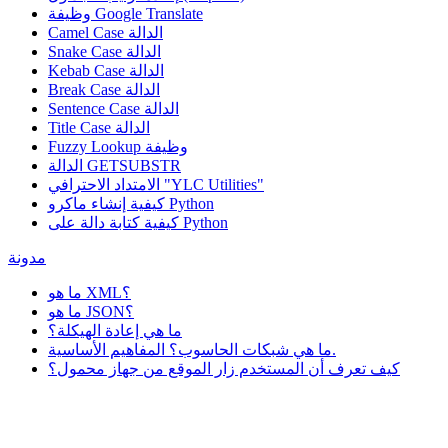
Google Translate
وظيفة
Camel Case الدالة
Snake Case الدالة
Kebab Case الدالة
Break Case الدالة
Sentence Case الدالة
Title Case الدالة
وظيفة
Fuzzy Lookup
الدالة GETSUBSTR
الامتداد الاحترافي "YLC Utilities"
كيفية إنشاء ماكرو Python
كيفية كتابة دالة على Python
مدونة
ما هو XML؟
ما هو JSON؟
ما هي إعادة الهيكلة؟
ما هي شبكات الحاسوب؟ المفاهيم الأساسية.
كيف تعرف أن المستخدم زار الموقع من جهاز محمول؟