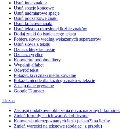
Usuń inne znaki >
Usuń spacje końcowe
Usuń nadmiarowe spacje
Usuń początkowe znaki
Usuń końcowe znaki
Usuń tekst po określonej liczbie znaków
Dodaj znaki do istniejącego tekstu
Pobierz słowo według wskazanych separatorów
Usuń słowa z tekstu
Oznacz litery łacińskie
Oznacz cyrylicę
Konwertuj podobne litery
Wypełnij alfabet
Odwróć tekst
Pokaż/Ukryj znaki niedrukowalne
Pokaż Unicode dla każdego znaku w tekście
Zastąp dane prywatne
Google Tłumacz
Liczba
Zastosuj dodatkowe obliczenia do zaznaczonych komórek
Zmień formuły na ich wartości obliczone
Konwersja nierozpoznanych liczb (tekstu?) na liczby
Zmień wartości na tekstowe (dodając ' z przodu)