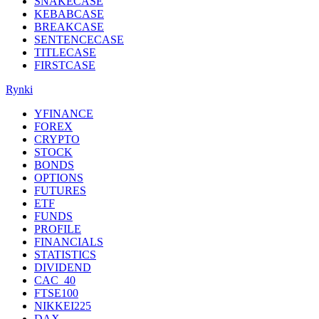
SNAKECASE
KEBABCASE
BREAKCASE
SENTENCECASE
TITLECASE
FIRSTCASE
Rynki
YFINANCE
FOREX
CRYPTO
STOCK
BONDS
OPTIONS
FUTURES
ETF
FUNDS
PROFILE
FINANCIALS
STATISTICS
DIVIDEND
CAC_40
FTSE100
NIKKEI225
DAX