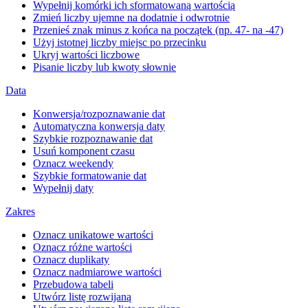
Wypełnij komórki ich sformatowaną wartością
Zmień liczby ujemne na dodatnie i odwrotnie
Przenieś znak minus z końca na początek (np. 47- na -47)
Użyj istotnej liczby miejsc po przecinku
Ukryj wartości liczbowe
Pisanie liczby lub kwoty słownie
Data
Konwersja/rozpoznawanie dat
Automatyczna konwersja daty
Szybkie rozpoznawanie dat
Usuń komponent czasu
Oznacz weekendy
Szybkie formatowanie dat
Wypełnij daty
Zakres
Oznacz unikatowe wartości
Oznacz różne wartości
Oznacz duplikaty
Oznacz nadmiarowe wartości
Przebudowa tabeli
Utwórz listę rozwijaną