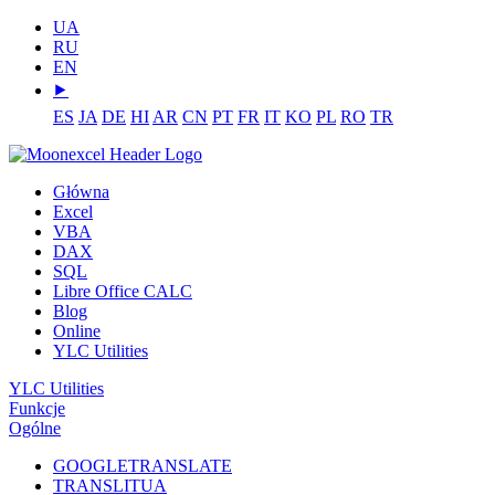
UA
RU
EN
⯈
ES
JA
DE
HI
AR
CN
PT
FR
IT
KO
PL
RO
TR
Główna
Excel
VBA
DAX
SQL
Libre Office CALC
Blog
Online
YLC Utilities
YLC Utilities
Funkcje
Ogólne
GOOGLETRANSLATE
TRANSLITUA