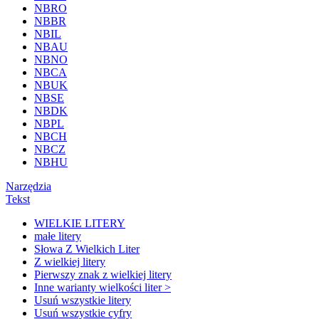
NBRO
NBBR
NBIL
NBAU
NBNO
NBCA
NBUK
NBSE
NBDK
NBPL
NBCH
NBCZ
NBHU
Narzędzia
Tekst
WIELKIE LITERY
małe litery
Słowa Z Wielkich Liter
Z wielkiej litery
Pierwszy znak z wielkiej litery
Inne warianty wielkości liter >
Usuń wszystkie litery
Usuń wszystkie cyfry