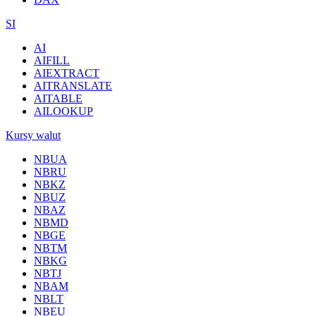
SI
AI
AIFILL
AIEXTRACT
AITRANSLATE
AITABLE
AILOOKUP
Kursy walut
NBUA
NBRU
NBKZ
NBUZ
NBAZ
NBMD
NBGE
NBTM
NBKG
NBTJ
NBAM
NBLT
NBEU