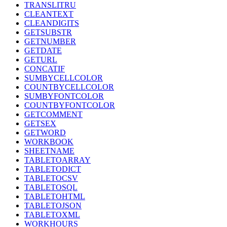
TRANSLITRU
CLEANTEXT
CLEANDIGITS
GETSUBSTR
GETNUMBER
GETDATE
GETURL
CONCATIF
SUMBYCELLCOLOR
COUNTBYCELLCOLOR
SUMBYFONTCOLOR
COUNTBYFONTCOLOR
GETCOMMENT
GETSEX
GETWORD
WORKBOOK
SHEETNAME
TABLETOARRAY
TABLETODICT
TABLETOCSV
TABLETOSQL
TABLETOHTML
TABLETOJSON
TABLETOXML
WORKHOURS