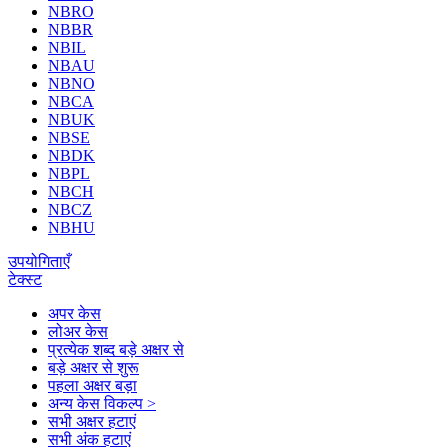
NBRO
NBBR
NBIL
NBAU
NBNO
NBCA
NBUK
NBSE
NBDK
NBPL
NBCH
NBCZ
NBHU
उपयोगिताएँ
टेक्स्ट
अपर केस
लोअर केस
प्रत्येक शब्द बड़े अक्षर से
बड़े अक्षर से शुरू
पहला अक्षर बड़ा
अन्य केस विकल्प >
सभी अक्षर हटाएं
सभी अंक हटाएं