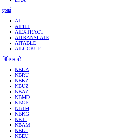
एआई
AI
AIFILL
AIEXTRACT
AITRANSLATE
AITABLE
AILOOKUP
विनिमय दरें
NBUA
NBRU
NBKZ
NBUZ
NBAZ
NBMD
NBGE
NBTM
NBKG
NBTJ
NBAM
NBLT
NBEU