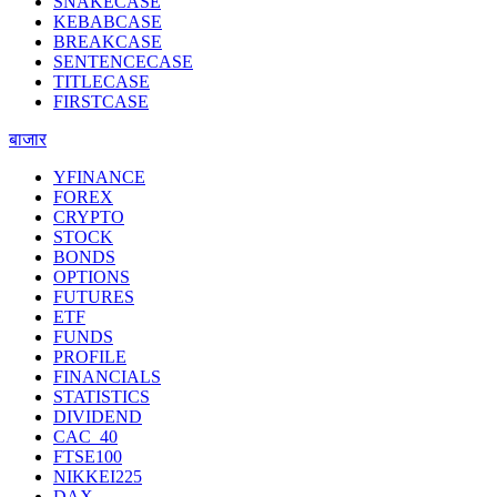
SNAKECASE
KEBABCASE
BREAKCASE
SENTENCECASE
TITLECASE
FIRSTCASE
बाजार
YFINANCE
FOREX
CRYPTO
STOCK
BONDS
OPTIONS
FUTURES
ETF
FUNDS
PROFILE
FINANCIALS
STATISTICS
DIVIDEND
CAC_40
FTSE100
NIKKEI225
DAX