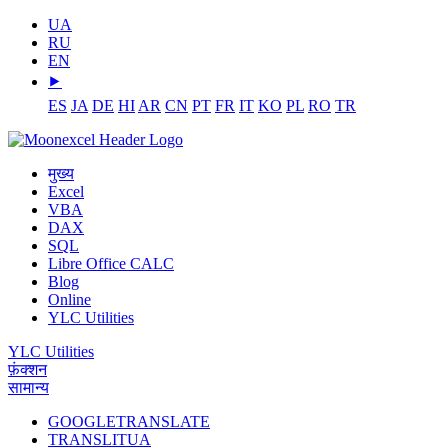
UA
RU
EN
⯈
ES
JA
DE
HI
AR
CN
PT
FR
IT
KO
PL
RO
TR
मुख्य
Excel
VBA
DAX
SQL
Libre Office CALC
Blog
Online
YLC Utilities
YLC Utilities
फ़ंक्शन
सामान्य
GOOGLETRANSLATE
TRANSLITUA