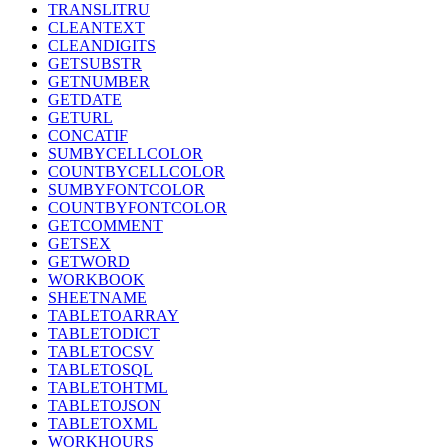
TRANSLITRU
CLEANTEXT
CLEANDIGITS
GETSUBSTR
GETNUMBER
GETDATE
GETURL
CONCATIF
SUMBYCELLCOLOR
COUNTBYCELLCOLOR
SUMBYFONTCOLOR
COUNTBYFONTCOLOR
GETCOMMENT
GETSEX
GETWORD
WORKBOOK
SHEETNAME
TABLETOARRAY
TABLETODICT
TABLETOCSV
TABLETOSQL
TABLETOHTML
TABLETOJSON
TABLETOXML
WORKHOURS