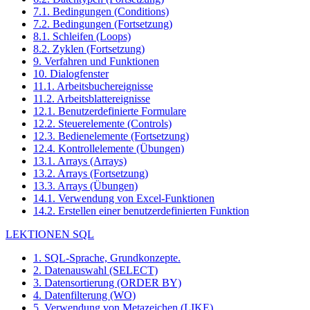
7.1. Bedingungen (Conditions)
7.2. Bedingungen (Fortsetzung)
8.1. Schleifen (Loops)
8.2. Zyklen (Fortsetzung)
9. Verfahren und Funktionen
10. Dialogfenster
11.1. Arbeitsbuchereignisse
11.2. Arbeitsblattereignisse
12.1. Benutzerdefinierte Formulare
12.2. Steuerelemente (Controls)
12.3. Bedienelemente (Fortsetzung)
12.4. Kontrollelemente (Übungen)
13.1. Arrays (Arrays)
13.2. Arrays (Fortsetzung)
13.3. Arrays (Übungen)
14.1. Verwendung von Excel-Funktionen
14.2. Erstellen einer benutzerdefinierten Funktion
LEKTIONEN SQL
1. SQL-Sprache, Grundkonzepte.
2. Datenauswahl (SELECT)
3. Datensortierung (ORDER BY)
4. Datenfilterung (WO)
5. Verwendung von Metazeichen (LIKE)