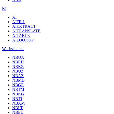
KI
AI
AIFILL
AIEXTRACT
AITRANSLATE
AITABLE
AILOOKUP
Wechselkurse
NBUA
NBRU
NBKZ
NBUZ
NBAZ
NBMD
NBGE
NBTM
NBKG
NBTJ
NBAM
NBLT
NBEU