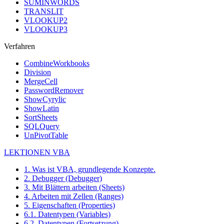
SUMINWORDS
TRANSLIT
VLOOKUP2
VLOOKUP3
Verfahren
CombineWorkbooks
Division
MergeCell
PasswordRemover
ShowCyrylic
ShowLatin
SortSheets
SQLQuery
UnPivotTable
LEKTIONEN VBA
1. Was ist VBA, grundlegende Konzepte.
2. Debugger (Debugger)
3. Mit Blättern arbeiten (Sheets)
4. Arbeiten mit Zellen (Ranges)
5. Eigenschaften (Properties)
6.1. Datentypen (Variables)
6.2. Datentypen (Fortsetzung)