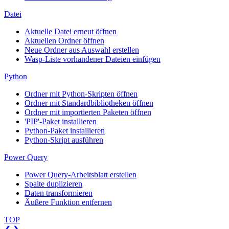
Datei
Aktuelle Datei erneut öffnen
Aktuellen Ordner öffnen
Neue Ordner aus Auswahl erstellen
Wasp-Liste vorhandener Dateien einfügen
Python
Ordner mit Python-Skripten öffnen
Ordner mit Standardbibliotheken öffnen
Ordner mit importierten Paketen öffnen
'PIP'-Paket installieren
Python-Paket installieren
Python-Skript ausführen
Power Query
Power Query-Arbeitsblatt erstellen
Spalte duplizieren
Daten transformieren
Äußere Funktion entfernen
TOP