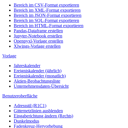
Bereich im CSV-Format exportieren
Bereich im XML-Format exportieren
Bereich im JSON-Format exportieren
Bereich im SQL-Format exportieren
Bereich im HTML-Format exportieren
Pandas-Dataframe erstellen
Jupyter-Notebook erstellen
Openpyxl-Vorlage erstellen
Xlwings-Vorlage erstellen
Vorlage
Jahreskalender
Ereigniskalender (jährlich)
Ereigniskalender (monatlich)
Aktien-Beobachtungsliste
Unternehmensdaten-Übersicht
Benutzeroberfläche
Adressstil (R1C1)
Gitternetzlinien ausblenden
Eingaberichtung ändern (Rechts)
Dunkelmodus
Fadenkreuz-Hervorhebung