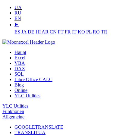
UA
RU
EN
⯈
ES
JA
DE
HI
AR
CN
PT
FR
IT
KO
PL
RO
TR
Haupt
Excel
VBA
DAX
SQL
Libre Office CALC
Blog
Online
YLC Utilities
YLC Utilities
Funktionen
Allgemeine
GOOGLETRANSLATE
TRANSLITUA