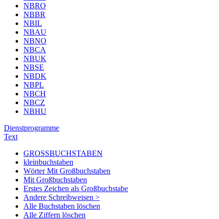
NBRO
NBBR
NBIL
NBAU
NBNO
NBCA
NBUK
NBSE
NBDK
NBPL
NBCH
NBCZ
NBHU
Dienstprogramme
Text
GROSSBUCHSTABEN
kleinbuchstaben
Wörter Mit Großbuchstaben
Mit Großbuchstaben
Erstes Zeichen als Großbuchstabe
Andere Schreibweisen >
Alle Buchstaben löschen
Alle Ziffern löschen