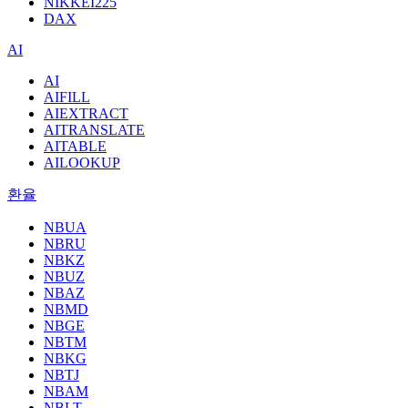
NIKKEI225
DAX
AI
AI
AIFILL
AIEXTRACT
AITRANSLATE
AITABLE
AILOOKUP
환율
NBUA
NBRU
NBKZ
NBUZ
NBAZ
NBMD
NBGE
NBTM
NBKG
NBTJ
NBAM
NBLT