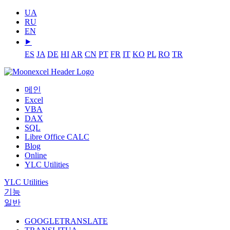
UA
RU
EN
⯈
ES
JA
DE
HI
AR
CN
PT
FR
IT
KO
PL
RO
TR
메인
Excel
VBA
DAX
SQL
Libre Office CALC
Blog
Online
YLC Utilities
YLC Utilities
기능
일반
GOOGLETRANSLATE