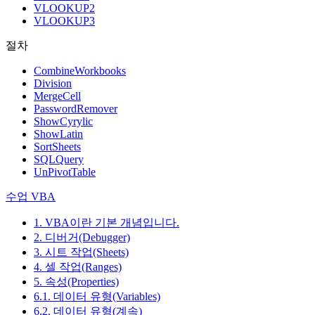
VLOOKUP2
VLOOKUP3
절차
CombineWorkbooks
Division
MergeCell
PasswordRemover
ShowCyrylic
ShowLatin
SortSheets
SQLQuery
UnPivotTable
수업 VBA
1. VBA이란 기본 개념입니다.
2. 디버거(Debugger)
3. 시트 작업(Sheets)
4. 셀 작업(Ranges)
5. 속성(Properties)
6.1. 데이터 유형(Variables)
6.2. 데이터 유형(계속)