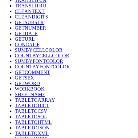
TRANSLITUA
TRANSLITRU
CLEANTEXT
CLEANDIGITS
GETSUBSTR
GETNUMBER
GETDATE
GETURL
CONCATIF
SUMBYCELLCOLOR
COUNTBYCELLCOLOR
SUMBYFONTCOLOR
COUNTBYFONTCOLOR
GETCOMMENT
GETSEX
GETWORD
WORKBOOK
SHEETNAME
TABLETOARRAY
TABLETODICT
TABLETOCSV
TABLETOSQL
TABLETOHTML
TABLETOJSON
TABLETOXML