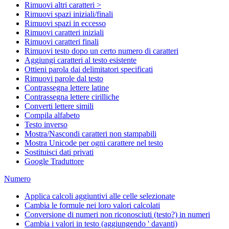
Rimuovi altri caratteri >
Rimuovi spazi iniziali/finali
Rimuovi spazi in eccesso
Rimuovi caratteri iniziali
Rimuovi caratteri finali
Rimuovi testo dopo un certo numero di caratteri
Aggiungi caratteri al testo esistente
Ottieni parola dai delimitatori specificati
Rimuovi parole dal testo
Contrassegna lettere latine
Contrassegna lettere cirilliche
Converti lettere simili
Compila alfabeto
Testo inverso
Mostra/Nascondi caratteri non stampabili
Mostra Unicode per ogni carattere nel testo
Sostituisci dati privati
Google Traduttore
Numero
Applica calcoli aggiuntivi alle celle selezionate
Cambia le formule nei loro valori calcolati
Conversione di numeri non riconosciuti (testo?) in numeri
Cambia i valori in testo (aggiungendo ' davanti)