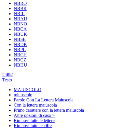
NBRO
NBBR
NBIL
NBAU
NBNO
NBCA
NBUK
NBSE
NBDK
NBPL
NBCH
NBCZ
NBHU
Utilità
Testo
MAIUSCOLO
minuscolo
Parole Con La Lettera Maiuscola
Con la lettera maiuscola
Primo carattere con la lettera maiuscola
Altre opzioni di caso >
Rimuovi tutte le lettere
Rimuovi tutte le cifre