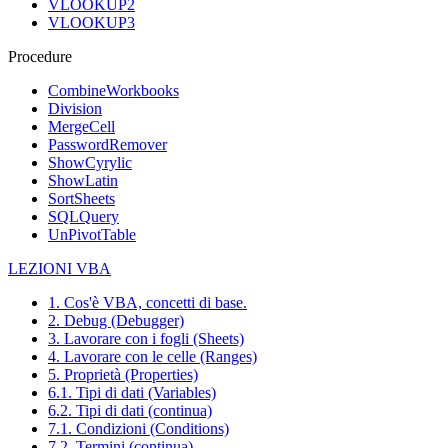
VLOOKUP2
VLOOKUP3
Procedure
CombineWorkbooks
Division
MergeCell
PasswordRemover
ShowCyrylic
ShowLatin
SortSheets
SQLQuery
UnPivotTable
LEZIONI VBA
1. Cos'è VBA, concetti di base.
2. Debug (Debugger)
3. Lavorare con i fogli (Sheets)
4. Lavorare con le celle (Ranges)
5. Proprietà (Properties)
6.1. Tipi di dati (Variables)
6.2. Tipi di dati (continua)
7.1. Condizioni (Conditions)
7.2. Termini (continua)