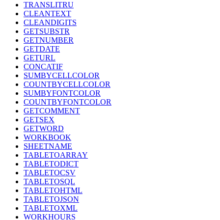
TRANSLITRU
CLEANTEXT
CLEANDIGITS
GETSUBSTR
GETNUMBER
GETDATE
GETURL
CONCATIF
SUMBYCELLCOLOR
COUNTBYCELLCOLOR
SUMBYFONTCOLOR
COUNTBYFONTCOLOR
GETCOMMENT
GETSEX
GETWORD
WORKBOOK
SHEETNAME
TABLETOARRAY
TABLETODICT
TABLETOCSV
TABLETOSQL
TABLETOHTML
TABLETOJSON
TABLETOXML
WORKHOURS