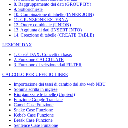
8. Raggruppamento dei dati (GROUP BY)
9. Sottorichieste
10. Combinazione di tabelle (INNER JOIN)
11. GIUNZIONE ESTERNA
12. Query combinate (UNION)
13. Aggiunta di dati (INSERT INTO)
14. Creazione di tabelle (CREATE TABLE)
LEZIONI DAX
1. Cos'è DAX. Concetti di base.
2. Funzione CALCULATE
3. Funzione di selezione dati FILTER
CALCOLO PER UFFICIO LIBRE
Importazione dei tassi di cambio dal sito web NBU
Somma scritta in inglese
Riorganizzare le tabelle (Unpivot)
Funzione
Google Translate
Camel Case Funzione
Snake Case Funzione
Kebab Case Funzione
Break Case Funzione
Sentence Case Funzione