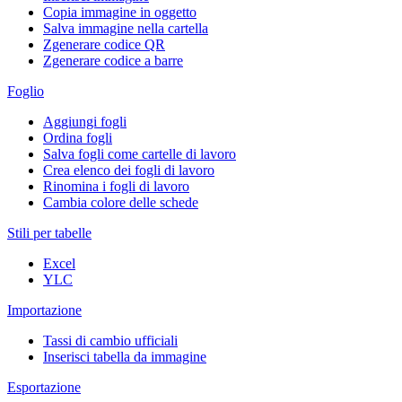
Copia immagine in oggetto
Salva immagine nella cartella
Zgenerare codice QR
Zgenerare codice a barre
Foglio
Aggiungi fogli
Ordina fogli
Salva fogli come cartelle di lavoro
Crea elenco dei fogli di lavoro
Rinomina i fogli di lavoro
Cambia colore delle schede
Stili per tabelle
Excel
YLC
Importazione
Tassi di cambio ufficiali
Inserisci tabella da immagine
Esportazione