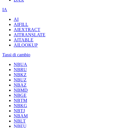
IA
AI
AIFILL
AIEXTRACT
AITRANSLATE
AITABLE
AILOOKUP
Tassi di cambio
NBUA
NBRU
NBKZ
NBUZ
NBAZ
NBMD
NBGE
NBTM
NBKG
NBTJ
NBAM
NBLT
NBEU