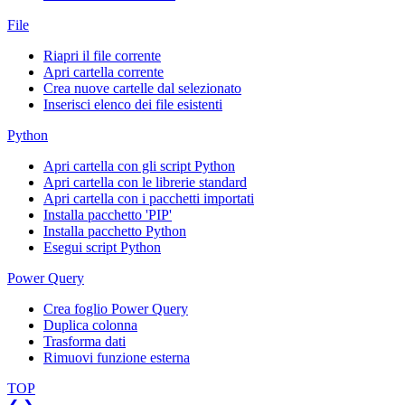
File
Riapri il file corrente
Apri cartella corrente
Crea nuove cartelle dal selezionato
Inserisci elenco dei file esistenti
Python
Apri cartella con gli script Python
Apri cartella con le librerie standard
Apri cartella con i pacchetti importati
Installa pacchetto 'PIP'
Installa pacchetto Python
Esegui script Python
Power Query
Crea foglio Power Query
Duplica colonna
Trasforma dati
Rimuovi funzione esterna
TOP