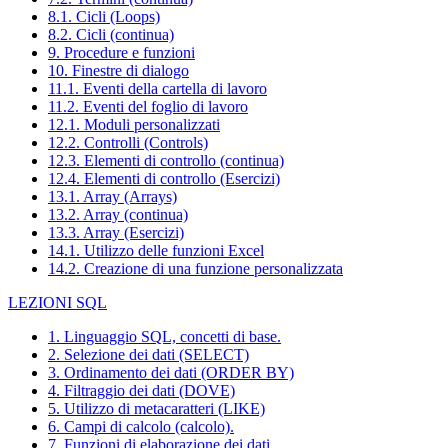
8.1. Cicli (Loops)
8.2. Cicli (continua)
9. Procedure e funzioni
10. Finestre di dialogo
11.1. Eventi della cartella di lavoro
11.2. Eventi del foglio di lavoro
12.1. Moduli personalizzati
12.2. Controlli (Controls)
12.3. Elementi di controllo (continua)
12.4. Elementi di controllo (Esercizi)
13.1. Array (Arrays)
13.2. Array (continua)
13.3. Array (Esercizi)
14.1. Utilizzo delle funzioni Excel
14.2. Creazione di una funzione personalizzata
LEZIONI SQL
1. Linguaggio SQL, concetti di base.
2. Selezione dei dati (SELECT)
3. Ordinamento dei dati (ORDER BY)
4. Filtraggio dei dati (DOVE)
5. Utilizzo di metacaratteri (LIKE)
6. Campi di calcolo (calcolo).
7. Funzioni di elaborazione dei dati