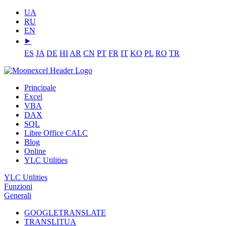
UA
RU
EN
⯈
ES
JA
DE
HI
AR
CN
PT
FR
IT
KO
PL
RO
TR
Principale
Excel
VBA
DAX
SQL
Libre Office CALC
Blog
Online
YLC Utilities
YLC Utilities
Funzioni
Generali
GOOGLETRANSLATE
TRANSLITUA