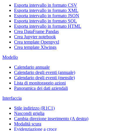
Esporta intervallo in formato CSV
Esporta intervallo in formato XML
Esporta intervallo in formato JSON
Esporta intervallo in formato SQL
Esporta intervallo in formato HTML
Crea DataFrame Pandas
Crea Jupyter notebook
Crea template Openpyxl
Crea template Xlwings
Modello
Calendario annuale
Calendario degli eventi (annuale)
Calendario degli eventi (mensile)
Lista di monitoraggio azioni
Panoramica dei dati aziendali
Interfaccia
Stile indirizzo (R1C1)
Nascondi griglia
Cambia direzione inserimento (A destra)
Modalità scura
Evidenziazione a croce