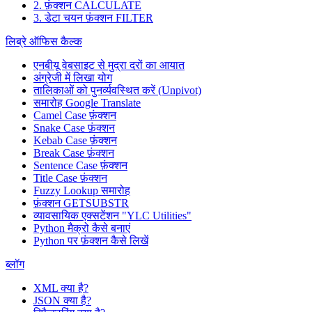
2. फ़ंक्शन CALCULATE
3. डेटा चयन फ़ंक्शन FILTER
लिब्रे ऑफिस कैल्क
एनबीयू वेबसाइट से मुद्रा दरों का आयात
अंग्रेजी में लिखा योग
तालिकाओं को पुनर्व्यवस्थित करें (Unpivot)
समारोह
Google Translate
Camel Case फ़ंक्शन
Snake Case फ़ंक्शन
Kebab Case फ़ंक्शन
Break Case फ़ंक्शन
Sentence Case फ़ंक्शन
Title Case फ़ंक्शन
Fuzzy Lookup
समारोह
फ़ंक्शन GETSUBSTR
व्यावसायिक एक्सटेंशन "YLC Utilities"
Python मैक्रो कैसे बनाएं
Python पर फ़ंक्शन कैसे लिखें
ब्लॉग
XML क्या है?
JSON क्या है?