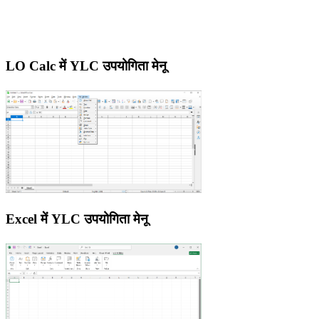
LO Calc में YLC उपयोगिता मेनू
Excel में YLC उपयोगिता मेनू