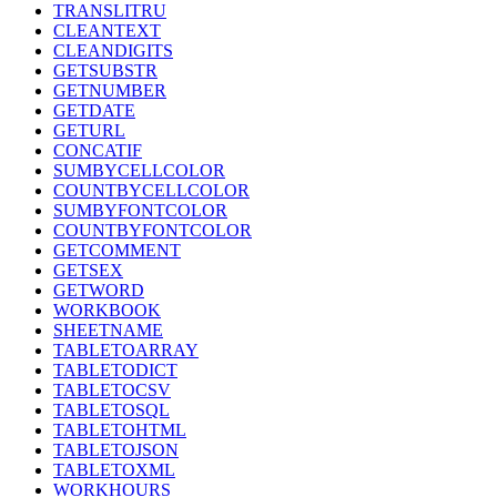
TRANSLITRU
CLEANTEXT
CLEANDIGITS
GETSUBSTR
GETNUMBER
GETDATE
GETURL
CONCATIF
SUMBYCELLCOLOR
COUNTBYCELLCOLOR
SUMBYFONTCOLOR
COUNTBYFONTCOLOR
GETCOMMENT
GETSEX
GETWORD
WORKBOOK
SHEETNAME
TABLETOARRAY
TABLETODICT
TABLETOCSV
TABLETOSQL
TABLETOHTML
TABLETOJSON
TABLETOXML
WORKHOURS