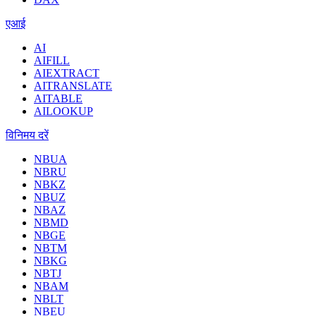
एआई
AI
AIFILL
AIEXTRACT
AITRANSLATE
AITABLE
AILOOKUP
विनिमय दरें
NBUA
NBRU
NBKZ
NBUZ
NBAZ
NBMD
NBGE
NBTM
NBKG
NBTJ
NBAM
NBLT
NBEU