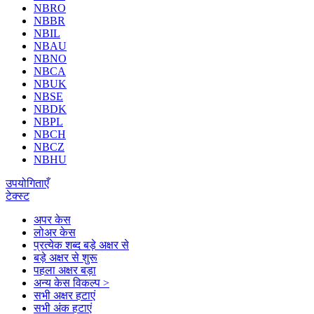
NBRO
NBBR
NBIL
NBAU
NBNO
NBCA
NBUK
NBSE
NBDK
NBPL
NBCH
NBCZ
NBHU
उपयोगिताएँ
टेक्स्ट
अपर केस
लोअर केस
प्रत्येक शब्द बड़े अक्षर से
बड़े अक्षर से शुरू
पहला अक्षर बड़ा
अन्य केस विकल्प >
सभी अक्षर हटाएं
सभी अंक हटाएं