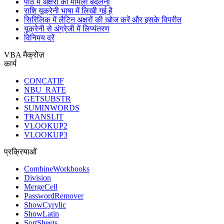
पाठ में अक्षरों का मामला बदलना
राशि यूक्रेनी भाषा में लिखी गई है
सिरिलिक में लैटिन अक्षरों की खोज करें और इसके विपरीत
यूक्रेनी से अंग्रेजी में लिप्यंतरण
विनिमय दरें
VBA मैक्रोज़
कार्य
CONCATIF
NBU_RATE
GETSUBSTR
SUMINWORDS
TRANSLIT
VLOOKUP2
VLOOKUP3
प्रक्रियाओं
CombineWorkbooks
Division
MergeCell
PasswordRemover
ShowCyrylic
ShowLatin
SortSheets