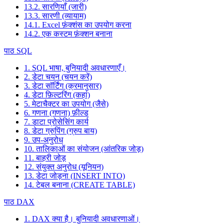
13.2. सारणियाँ (जारी)
13.3. सारणी (व्यायाम)
14.1. Excel फ़ंक्शंस का उपयोग करना
14.2. एक कस्टम फ़ंक्शन बनाना
पाठ SQL
1. SQL भाषा, बुनियादी अवधारणाएँ।
2. डेटा चयन (चयन करें)
3. डेटा सॉर्टिंग (क्रमानुसार)
4. डेटा फ़िल्टरिंग (कहां)
5. मेटाचैक्टर का उपयोग (जैसे)
6. गणना (गणना) फ़ील्ड
7. डाटा प्रोसेसिंग कार्य
8. डेटा ग्रुपिंग (ग्रुप बाय)
9. उप-अनुरोध
10. तालिकाओं का संयोजन (आंतरिक जोड़)
11. बाहरी जोड़
12. संयुक्त अनुरोध (यूनियन)
13. डेटा जोड़ना (INSERT INTO)
14. टेबल बनाना (CREATE TABLE)
पाठ DAX
1. DAX क्या है। बुनियादी अवधारणाओं।