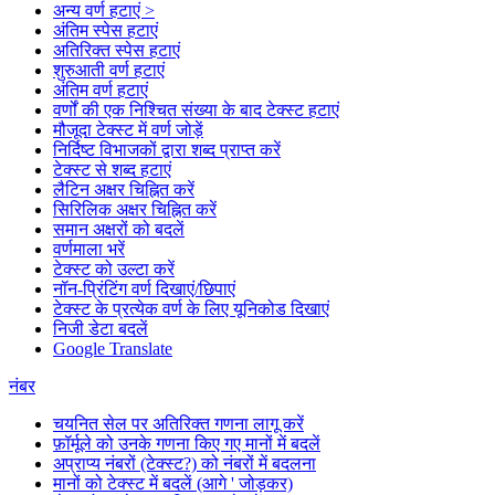
अन्य वर्ण हटाएं >
अंतिम स्पेस हटाएं
अतिरिक्त स्पेस हटाएं
शुरुआती वर्ण हटाएं
अंतिम वर्ण हटाएं
वर्णों की एक निश्चित संख्या के बाद टेक्स्ट हटाएं
मौजूदा टेक्स्ट में वर्ण जोड़ें
निर्दिष्ट विभाजकों द्वारा शब्द प्राप्त करें
टेक्स्ट से शब्द हटाएं
लैटिन अक्षर चिह्नित करें
सिरिलिक अक्षर चिह्नित करें
समान अक्षरों को बदलें
वर्णमाला भरें
टेक्स्ट को उल्टा करें
नॉन-प्रिंटिंग वर्ण दिखाएं/छिपाएं
टेक्स्ट के प्रत्येक वर्ण के लिए यूनिकोड दिखाएं
निजी डेटा बदलें
Google Translate
नंबर
चयनित सेल पर अतिरिक्त गणना लागू करें
फ़ॉर्मूले को उनके गणना किए गए मानों में बदलें
अप्राप्य नंबरों (टेक्स्ट?) को नंबरों में बदलना
मानों को टेक्स्ट में बदलें (आगे ' जोड़कर)