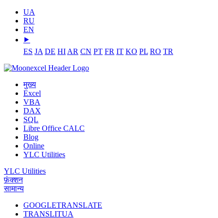
UA
RU
EN
⯈
ES
JA
DE
HI
AR
CN
PT
FR
IT
KO
PL
RO
TR
मुख्य
Excel
VBA
DAX
SQL
Libre Office CALC
Blog
Online
YLC Utilities
YLC Utilities
फ़ंक्शन
सामान्य
GOOGLETRANSLATE
TRANSLITUA