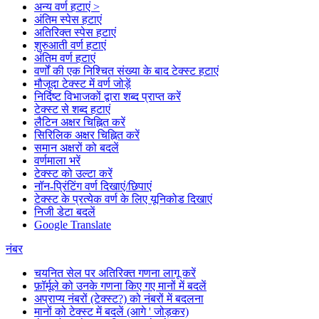
अन्य वर्ण हटाएं >
अंतिम स्पेस हटाएं
अतिरिक्त स्पेस हटाएं
शुरुआती वर्ण हटाएं
अंतिम वर्ण हटाएं
वर्णों की एक निश्चित संख्या के बाद टेक्स्ट हटाएं
मौजूदा टेक्स्ट में वर्ण जोड़ें
निर्दिष्ट विभाजकों द्वारा शब्द प्राप्त करें
टेक्स्ट से शब्द हटाएं
लैटिन अक्षर चिह्नित करें
सिरिलिक अक्षर चिह्नित करें
समान अक्षरों को बदलें
वर्णमाला भरें
टेक्स्ट को उल्टा करें
नॉन-प्रिंटिंग वर्ण दिखाएं/छिपाएं
टेक्स्ट के प्रत्येक वर्ण के लिए यूनिकोड दिखाएं
निजी डेटा बदलें
Google Translate
नंबर
चयनित सेल पर अतिरिक्त गणना लागू करें
फ़ॉर्मूले को उनके गणना किए गए मानों में बदलें
अप्राप्य नंबरों (टेक्स्ट?) को नंबरों में बदलना
मानों को टेक्स्ट में बदलें (आगे ' जोड़कर)