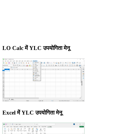
LO Calc में YLC उपयोगिता मेनू
Excel में YLC उपयोगिता मेनू