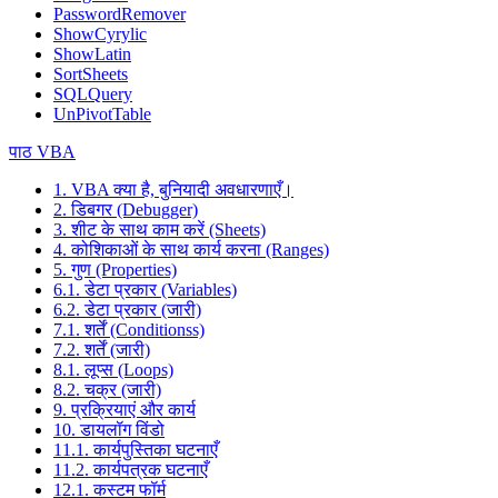
PasswordRemover
ShowCyrylic
ShowLatin
SortSheets
SQLQuery
UnPivotTable
पाठ VBA
1. VBA क्या है, बुनियादी अवधारणाएँ।
2. डिबगर (Debugger)
3. शीट के साथ काम करें (Sheets)
4. कोशिकाओं के साथ कार्य करना (Ranges)
5. गुण (Properties)
6.1. डेटा प्रकार (Variables)
6.2. डेटा प्रकार (जारी)
7.1. शर्तें (Conditionss)
7.2. शर्तें (जारी)
8.1. लूप्स (Loops)
8.2. चक्र (जारी)
9. प्रक्रियाएं और कार्य
10. डायलॉग विंडो
11.1. कार्यपुस्तिका घटनाएँ
11.2. कार्यपत्रक घटनाएँ
12.1. कस्टम फॉर्म