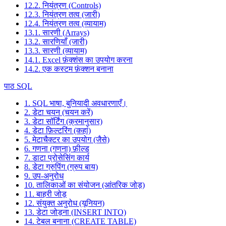
12.2. नियंत्रण (Controls)
12.3. नियंत्रण तत्व (जारी)
12.4. नियंत्रण तत्व (व्यायाम)
13.1. सारणी (Arrays)
13.2. सारणियाँ (जारी)
13.3. सारणी (व्यायाम)
14.1. Excel फ़ंक्शंस का उपयोग करना
14.2. एक कस्टम फ़ंक्शन बनाना
पाठ SQL
1. SQL भाषा, बुनियादी अवधारणाएँ।
2. डेटा चयन (चयन करें)
3. डेटा सॉर्टिंग (क्रमानुसार)
4. डेटा फ़िल्टरिंग (कहां)
5. मेटाचैक्टर का उपयोग (जैसे)
6. गणना (गणना) फ़ील्ड
7. डाटा प्रोसेसिंग कार्य
8. डेटा ग्रुपिंग (ग्रुप बाय)
9. उप-अनुरोध
10. तालिकाओं का संयोजन (आंतरिक जोड़)
11. बाहरी जोड़
12. संयुक्त अनुरोध (यूनियन)
13. डेटा जोड़ना (INSERT INTO)
14. टेबल बनाना (CREATE TABLE)