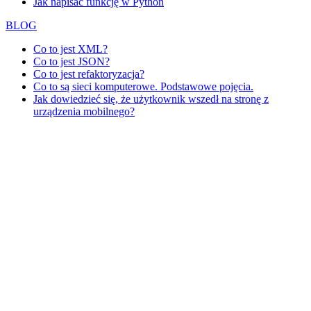
Jak napisać funkcję w Python
BLOG
Co to jest XML?
Co to jest JSON?
Co to jest refaktoryzacja?
Co to są sieci komputerowe. Podstawowe pojęcia.
Jak dowiedzieć się, że użytkownik wszedł na stronę z
urządzenia mobilnego?