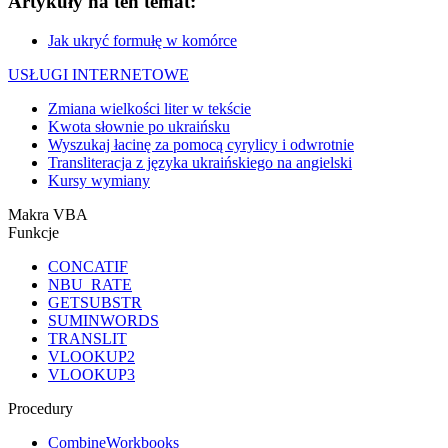
Artykuły na ten temat:
Jak ukryć formułę w komórce
USŁUGI INTERNETOWE
Zmiana wielkości liter w tekście
Kwota słownie po ukraińsku
Wyszukaj łacinę za pomocą cyrylicy i odwrotnie
Transliteracja z języka ukraińskiego na angielski
Kursy wymiany
Makra VBA
Funkcje
CONCATIF
NBU_RATE
GETSUBSTR
SUMINWORDS
TRANSLIT
VLOOKUP2
VLOOKUP3
Procedury
CombineWorkbooks