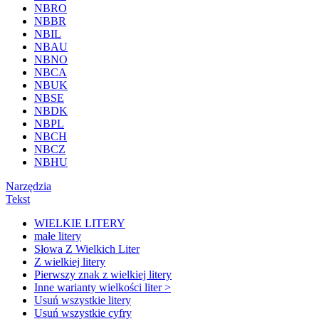
NBRO
NBBR
NBIL
NBAU
NBNO
NBCA
NBUK
NBSE
NBDK
NBPL
NBCH
NBCZ
NBHU
Narzędzia
Tekst
WIELKIE LITERY
małe litery
Słowa Z Wielkich Liter
Z wielkiej litery
Pierwszy znak z wielkiej litery
Inne warianty wielkości liter >
Usuń wszystkie litery
Usuń wszystkie cyfry