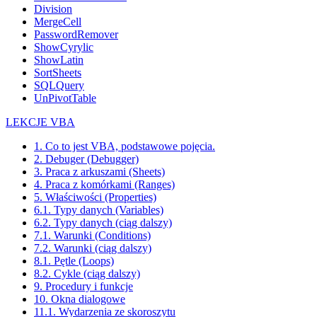
Division
MergeCell
PasswordRemover
ShowCyrylic
ShowLatin
SortSheets
SQLQuery
UnPivotTable
LEKCJE VBA
1. Co to jest VBA, podstawowe pojęcia.
2. Debuger (Debugger)
3. Praca z arkuszami (Sheets)
4. Praca z komórkami (Ranges)
5. Właściwości (Properties)
6.1. Typy danych (Variables)
6.2. Typy danych (ciąg dalszy)
7.1. Warunki (Conditions)
7.2. Warunki (ciąg dalszy)
8.1. Pętle (Loops)
8.2. Cykle (ciąg dalszy)
9. Procedury i funkcje
10. Okna dialogowe
11.1. Wydarzenia ze skoroszytu