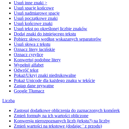
Usuń inne znaki >
Usuń spacje końcowe
Usuń nadmiarowe spacje
Usuń początkowe znaki
Usuń końcowe znaki
Usuń tekst po określonej liczbie znaków
Dodaj znaki do istniejącego tekstu
Pobierz słowo według wskazanych separatorów
Usuń słowa z tekstu
Oznacz litery łacińskie
Oznacz cyrylicę
Konwertuj podobne litery
Wypełnij alfabet
Odwróć tekst
Pokaż/Ukryj znaki niedrukowalne
Pokaż Unicode dla każdego znaku w tekście
Zastąp dane prywatne
Google Tłumacz
Liczba
Zastosuj dodatkowe obliczenia do zaznaczonych komórek
Zmień formuły na ich wartości obliczone
Konwersja nierozpoznanych liczb (tekstu?) na liczby
Zmień wartości na tekstowe (dodając ' z przodu)