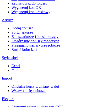
Zapisz obraz do folderu
Wygeneruj kod QR
Wygeneruj kod kreskowy
Arkusz
Dodaj arkusze
Sortuj arkusze
Zapisz arkusze jako skoroszyty
Utwórz listę arkuszy roboczych
Przejmianować arkusze robocze
Zmień kolor kart
Style tabel
Excel
YLC
Import
Oficjalne kursy wymiany walut
Wstaw tabelę z obrazu
Eksport
Eksportuj zakres w formacie CSV