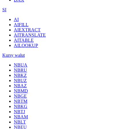
SI
AI
AIFILL
AIEXTRACT
AITRANSLATE
AITABLE
AILOOKUP
Kursy walut
NBUA
NBRU
NBKZ
NBUZ
NBAZ
NBMD
NBGE
NBTM
NBKG
NBTJ
NBAM
NBLT
NBEU