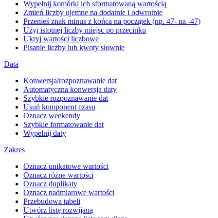
Wypełnij komórki ich sformatowaną wartością
Zmień liczby ujemne na dodatnie i odwrotnie
Przenieś znak minus z końca na początek (np. 47- na -47)
Użyj istotnej liczby miejsc po przecinku
Ukryj wartości liczbowe
Pisanie liczby lub kwoty słownie
Data
Konwersja/rozpoznawanie dat
Automatyczna konwersja daty
Szybkie rozpoznawanie dat
Usuń komponent czasu
Oznacz weekendy
Szybkie formatowanie dat
Wypełnij daty
Zakres
Oznacz unikatowe wartości
Oznacz różne wartości
Oznacz duplikaty
Oznacz nadmiarowe wartości
Przebudowa tabeli
Utwórz listę rozwijaną