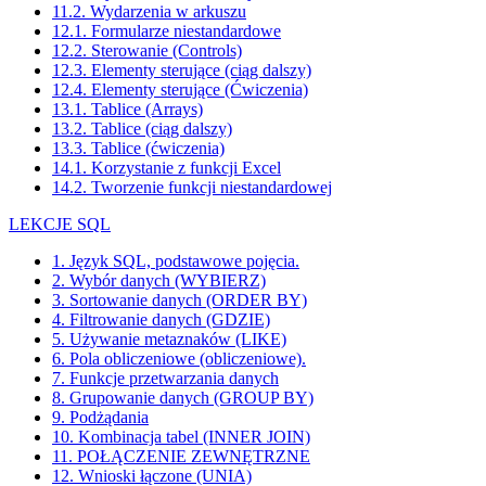
11.2. Wydarzenia w arkuszu
12.1. Formularze niestandardowe
12.2. Sterowanie (Controls)
12.3. Elementy sterujące (ciąg dalszy)
12.4. Elementy sterujące (Ćwiczenia)
13.1. Tablice (Arrays)
13.2. Tablice (ciąg dalszy)
13.3. Tablice (ćwiczenia)
14.1. Korzystanie z funkcji Excel
14.2. Tworzenie funkcji niestandardowej
LEKCJE SQL
1. Język SQL, podstawowe pojęcia.
2. Wybór danych (WYBIERZ)
3. Sortowanie danych (ORDER BY)
4. Filtrowanie danych (GDZIE)
5. Używanie metaznaków (LIKE)
6. Pola obliczeniowe (obliczeniowe).
7. Funkcje przetwarzania danych
8. Grupowanie danych (GROUP BY)
9. Podżądania
10. Kombinacja tabel (INNER JOIN)
11. POŁĄCZENIE ZEWNĘTRZNE
12. Wnioski łączone (UNIA)