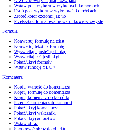
Utwórz powiązaną listę rozwijaną
Wstaw pola wyboru w wybranych komórkach
Usuń pola wyboru w wybranych komórkach
Zrobić kolor czcionki jak tło
Przekształć formatowanie warunkowe w zwykłe
Formuła
Konwertuj formułę na tekst
Konwertuj tekst na formułę
Wyświetlaj "puste" jeśli błąd
Wyświetlaj "0" jeśli błąd
Pokaż/ukryj formuły
Wstaw funkcję YLC >
Komentarz
Kopiuj wartość do komentarza
Kopiuj formułę do komentarza
Kopiuj komentarz do komórki
Przenieś komentarz do komórki
Pokaż/ukryj komentarze
Pokaż/ukryj wskaźniki
Pokaż/ukryj autorstwo
Wstaw obraz
Skopiować obraz do obiektu