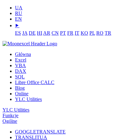
UA
RU
EN
⯈
ES
JA
DE
HI
AR
CN
PT
FR
IT
KO
PL
RO
TR
Główna
Excel
VBA
DAX
SQL
Libre Office CALC
Blog
Online
YLC Utilities
YLC Utilities
Funkcje
Ogólne
GOOGLETRANSLATE
TRANSLITUA