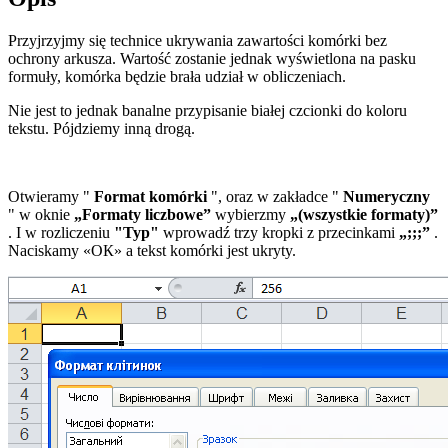
Przyjrzyjmy się technice ukrywania zawartości komórki bez
ochrony arkusza. Wartość zostanie jednak wyświetlona na pasku
formuły, komórka będzie brała udział w obliczeniach.
Nie jest to jednak banalne przypisanie białej czcionki do koloru
tekstu. Pójdziemy inną drogą.
Otwieramy "
Format komórki
", oraz w zakładce "
Numeryczny
" w oknie
„Formaty liczbowe”
wybierzmy
„(wszystkie formaty)”
. I w rozliczeniu
"Typ"
wprowadź trzy kropki z przecinkami
„;;;”
.
Naciskamy
«ОК»
a tekst komórki jest ukryty.