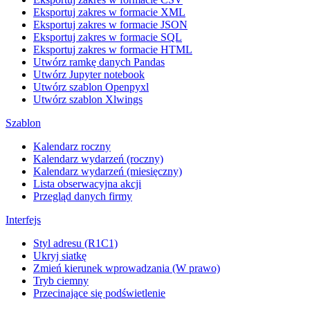
Eksportuj zakres w formacie XML
Eksportuj zakres w formacie JSON
Eksportuj zakres w formacie SQL
Eksportuj zakres w formacie HTML
Utwórz ramkę danych Pandas
Utwórz Jupyter notebook
Utwórz szablon Openpyxl
Utwórz szablon Xlwings
Szablon
Kalendarz roczny
Kalendarz wydarzeń (roczny)
Kalendarz wydarzeń (miesięczny)
Lista obserwacyjna akcji
Przegląd danych firmy
Interfejs
Styl adresu (R1C1)
Ukryj siatkę
Zmień kierunek wprowadzania (W prawo)
Tryb ciemny
Przecinające się podświetlenie