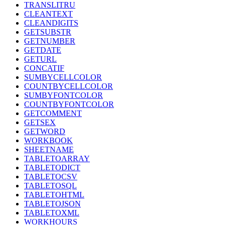
TRANSLITRU
CLEANTEXT
CLEANDIGITS
GETSUBSTR
GETNUMBER
GETDATE
GETURL
CONCATIF
SUMBYCELLCOLOR
COUNTBYCELLCOLOR
SUMBYFONTCOLOR
COUNTBYFONTCOLOR
GETCOMMENT
GETSEX
GETWORD
WORKBOOK
SHEETNAME
TABLETOARRAY
TABLETODICT
TABLETOCSV
TABLETOSQL
TABLETOHTML
TABLETOJSON
TABLETOXML
WORKHOURS