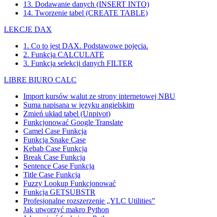
13. Dodawanie danych (INSERT INTO)
14. Tworzenie tabel (CREATE TABLE)
LEKCJE DAX
1. Co to jest DAX. Podstawowe pojęcia.
2. Funkcja CALCULATE
3. Funkcja selekcji danych FILTER
LIBRE BIURO CALC
Import kursów walut ze strony internetowej NBU
Suma napisana w języku angielskim
Zmień układ tabel (Unpivot)
Funkcjonować
Google Translate
Camel Case Funkcja
Funkcja Snake Case
Kebab Case Funkcja
Break Case Funkcja
Sentence Case Funkcja
Title Case Funkcja
Fuzzy Lookup
Funkcjonować
Funkcja GETSUBSTR
Profesjonalne rozszerzenie „YLC Utilities”
Jak utworzyć makro Python