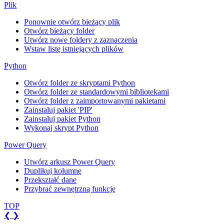
Plik
Ponownie otwórz bieżący plik
Otwórz bieżący folder
Utwórz nowe foldery z zaznaczenia
Wstaw listę istniejących plików
Python
Otwórz folder ze skryptami Python
Otwórz folder ze standardowymi bibliotekami
Otwórz folder z zaimportowanymi pakietami
Zainstaluj pakiet 'PIP'
Zainstaluj pakiet Python
Wykonaj skrypt Python
Power Query
Utwórz arkusz Power Query
Duplikuj kolumnę
Przekształć dane
Przybrać zewnętrzną funkcję
TOP
❮
❯