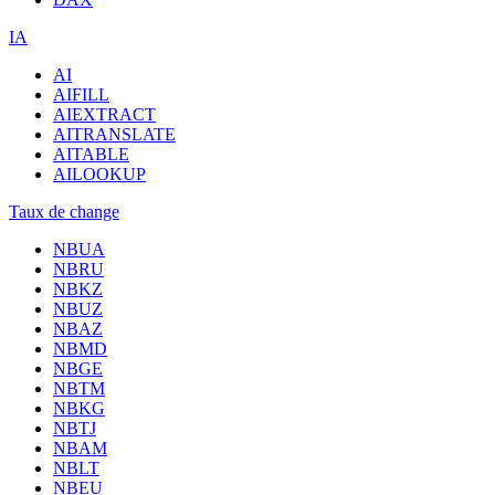
IA
AI
AIFILL
AIEXTRACT
AITRANSLATE
AITABLE
AILOOKUP
Taux de change
NBUA
NBRU
NBKZ
NBUZ
NBAZ
NBMD
NBGE
NBTM
NBKG
NBTJ
NBAM
NBLT
NBEU