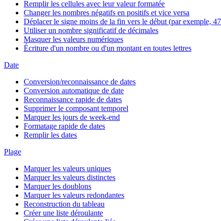
Remplir les cellules avec leur valeur formatée
Changer les nombres négatifs en positifs et vice versa
Déplacer le signe moins de la fin vers le début (par exemple, 47
Utiliser un nombre significatif de décimales
Masquer les valeurs numériques
Écriture d'un nombre ou d'un montant en toutes lettres
Date
Conversion/reconnaissance de dates
Conversion automatique de date
Reconnaissance rapide de dates
Supprimer le composant temporel
Marquer les jours de week-end
Formatage rapide de dates
Remplir les dates
Plage
Marquer les valeurs uniques
Marquer les valeurs distinctes
Marquer les doublons
Marquer les valeurs redondantes
Reconstruction du tableau
Créer une liste déroulante