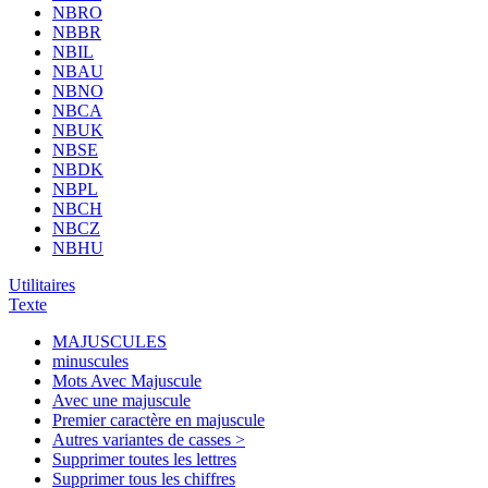
NBRO
NBBR
NBIL
NBAU
NBNO
NBCA
NBUK
NBSE
NBDK
NBPL
NBCH
NBCZ
NBHU
Utilitaires
Texte
MAJUSCULES
minuscules
Mots Avec Majuscule
Avec une majuscule
Premier caractère en majuscule
Autres variantes de casses >
Supprimer toutes les lettres
Supprimer tous les chiffres