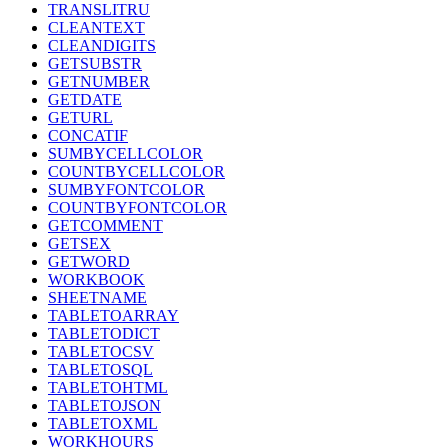
TRANSLITRU
CLEANTEXT
CLEANDIGITS
GETSUBSTR
GETNUMBER
GETDATE
GETURL
CONCATIF
SUMBYCELLCOLOR
COUNTBYCELLCOLOR
SUMBYFONTCOLOR
COUNTBYFONTCOLOR
GETCOMMENT
GETSEX
GETWORD
WORKBOOK
SHEETNAME
TABLETOARRAY
TABLETODICT
TABLETOCSV
TABLETOSQL
TABLETOHTML
TABLETOJSON
TABLETOXML
WORKHOURS