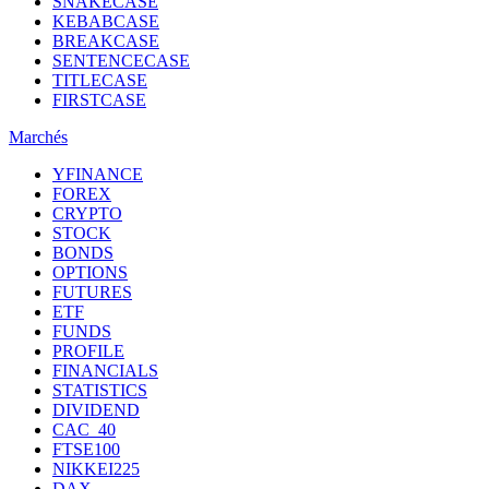
SNAKECASE
KEBABCASE
BREAKCASE
SENTENCECASE
TITLECASE
FIRSTCASE
Marchés
YFINANCE
FOREX
CRYPTO
STOCK
BONDS
OPTIONS
FUTURES
ETF
FUNDS
PROFILE
FINANCIALS
STATISTICS
DIVIDEND
CAC_40
FTSE100
NIKKEI225
DAX