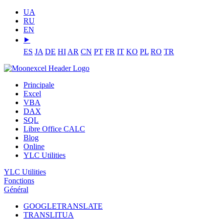
UA
RU
EN
⯈
ES
JA
DE
HI
AR
CN
PT
FR
IT
KO
PL
RO
TR
Principale
Excel
VBA
DAX
SQL
Libre Office CALC
Blog
Online
YLC Utilities
YLC Utilities
Fonctions
Général
GOOGLETRANSLATE
TRANSLITUA