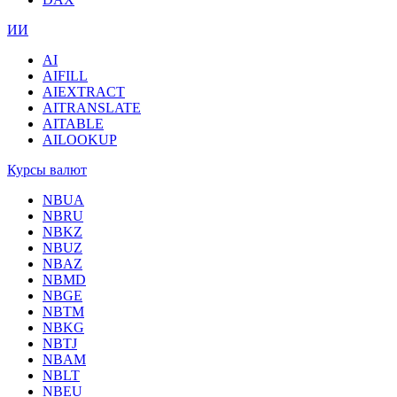
ИИ
AI
AIFILL
AIEXTRACT
AITRANSLATE
AITABLE
AILOOKUP
Курсы валют
NBUA
NBRU
NBKZ
NBUZ
NBAZ
NBMD
NBGE
NBTM
NBKG
NBTJ
NBAM
NBLT
NBEU