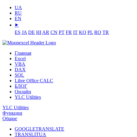
UA
RU
EN
⯈
ES
JA
DE
HI
AR
CN
PT
FR
IT
KO
PL
RO
TR
Главная
Excel
VBA
DAX
SQL
Libre Office CALC
БЛОГ
Онлайн
YLC Utilities
YLC Utilities
Функции
Общие
GOOGLETRANSLATE
TRANSLITUA