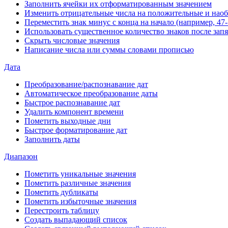
Заполнить ячейки их отформатированным значением
Изменить отрицательные числа на положительные и нао
Переместить знак минус с конца на начало (например, 47- 
Использовать существенное количество знаков после зап
Скрыть числовые значения
Написание числа или суммы словами прописью
Дата
Преобразование/распознавание дат
Автоматическое преобразование даты
Быстрое распознавание дат
Удалить компонент времени
Пометить выходные дни
Быстрое форматирование дат
Заполнить даты
Диапазон
Пометить уникальные значения
Пометить различные значения
Пометить дубликаты
Пометить избыточные значения
Перестроить таблицу
Создать выпадающий список