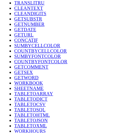
TRANSLITRU
CLEANTEXT
CLEANDIGITS
GETSUBSTR
GETNUMBER
GETDATE
GETURL
CONCATIF
SUMBYCELLCOLOR
COUNTBYCELLCOLOR
SUMBYFONTCOLOR
COUNTBYFONTCOLOR
GETCOMMENT
GETSEX
GETWORD
WORKBOOK
SHEETNAME
TABLETOARRAY
TABLETODICT
TABLETOCSV
TABLETOSQL
TABLETOHTML
TABLETOJSON
TABLETOXML
WORKHOURS