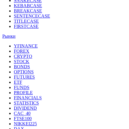
SNAKECASE
KEBABCASE
BREAKCASE
SENTENCECASE
TITLECASE
FIRSTCASE
Рынки
YFINANCE
FOREX
CRYPTO
STOCK
BONDS
OPTIONS
FUTURES
ETF
FUNDS
PROFILE
FINANCIALS
STATISTICS
DIVIDEND
CAC_40
FTSE100
NIKKEI225
DAX