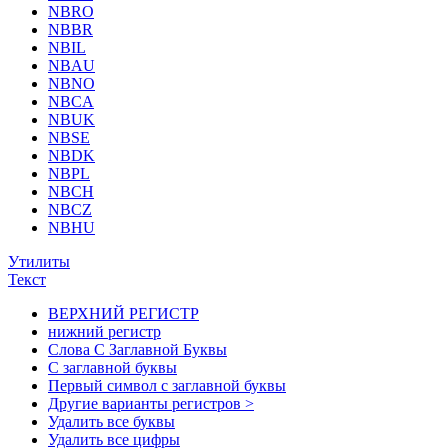
NBRO
NBBR
NBIL
NBAU
NBNO
NBCA
NBUK
NBSE
NBDK
NBPL
NBCH
NBCZ
NBHU
Утилиты
Текст
ВЕРХНИЙ РЕГИСТР
нижний регистр
Слова С Заглавной Буквы
С заглавной буквы
Первый символ с заглавной буквы
Другие варианты регистров >
Удалить все буквы
Удалить все цифры