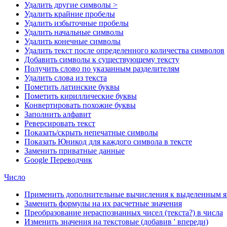
Удалить другие символы >
Удалить крайние пробелы
Удалить избыточные пробелы
Удалить начальные символы
Удалить конечные символы
Удалить текст после определенного количества символов
Добавить символы к существующему тексту
Получить слово по указанным разделителям
Удалить слова из текста
Пометить латинские буквы
Пометить кириллические буквы
Конвертировать похожие буквы
Заполнить алфавит
Реверсировать текст
Показать/скрыть непечатные символы
Показать Юникод для каждого символа в тексте
Заменить приватные данные
Google Переводчик
Число
Применить дополнительные вычисления к выделенным я
Заменить формулы на их расчетные значения
Преобразование нераспознанных чисел (текста?) в числа
Изменить значения на текстовые (добавив ' впереди)