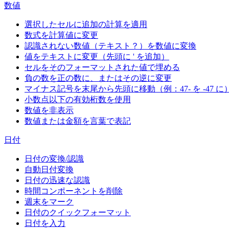
数値
選択したセルに追加の計算を適用
数式を計算値に変更
認識されない数値（テキスト？）を数値に変換
値をテキストに変更（先頭に ' を追加）
セルをそのフォーマットされた値で埋める
負の数を正の数に、またはその逆に変更
マイナス記号を末尾から先頭に移動（例：47- を -47 に
小数点以下の有効桁数を使用
数値を非表示
数値または金額を言葉で表記
日付
日付の変換/認識
自動日付変換
日付の迅速な認識
時間コンポーネントを削除
週末をマーク
日付のクイックフォーマット
日付を入力