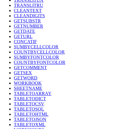
TRANSLITUA
TRANSLITRU
CLEANTEXT
CLEANDIGITS
GETSUBSTR
GETNUMBER
GETDATE
GETURL
CONCATIF
SUMBYCELLCOLOR
COUNTBYCELLCOLOR
SUMBYFONTCOLOR
COUNTBYFONTCOLOR
GETCOMMENT
GETSEX
GETWORD
WORKBOOK
SHEETNAME
TABLETOARRAY
TABLETODICT
TABLETOCSV
TABLETOSQL
TABLETOHTML
TABLETOJSON
TABLETOXML