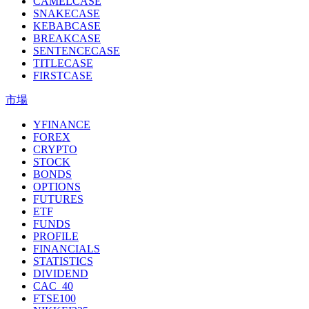
CAMELCASE
SNAKECASE
KEBABCASE
BREAKCASE
SENTENCECASE
TITLECASE
FIRSTCASE
市場
YFINANCE
FOREX
CRYPTO
STOCK
BONDS
OPTIONS
FUTURES
ETF
FUNDS
PROFILE
FINANCIALS
STATISTICS
DIVIDEND
CAC_40
FTSE100