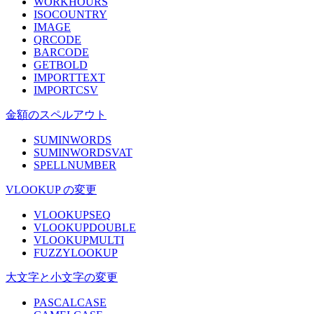
WORKHOURS
ISOCOUNTRY
IMAGE
QRCODE
BARCODE
GETBOLD
IMPORTTEXT
IMPORTCSV
金額のスペルアウト
SUMINWORDS
SUMINWORDSVAT
SPELLNUMBER
VLOOKUP の変更
VLOOKUPSEQ
VLOOKUPDOUBLE
VLOOKUPMULTI
FUZZYLOOKUP
大文字と小文字の変更
PASCALCASE