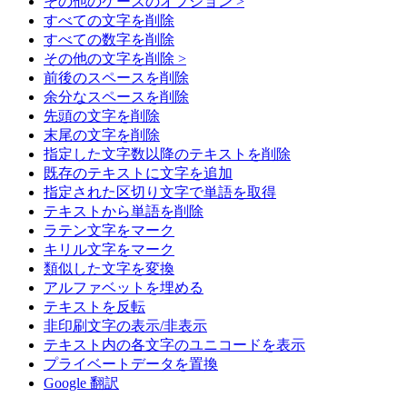
その他のケースのオプション >
すべての文字を削除
すべての数字を削除
その他の文字を削除 >
前後のスペースを削除
余分なスペースを削除
先頭の文字を削除
末尾の文字を削除
指定した文字数以降のテキストを削除
既存のテキストに文字を追加
指定された区切り文字で単語を取得
テキストから単語を削除
ラテン文字をマーク
キリル文字をマーク
類似した文字を変換
アルファベットを埋める
テキストを反転
非印刷文字の表示/非表示
テキスト内の各文字のユニコードを表示
プライベートデータを置換
Google 翻訳