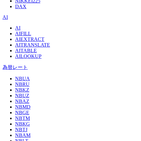
NIKKEI225
DAX
AI
AI
AIFILL
AIEXTRACT
AITRANSLATE
AITABLE
AILOOKUP
為替レート
NBUA
NBRU
NBKZ
NBUZ
NBAZ
NBMD
NBGE
NBTM
NBKG
NBTJ
NBAM
NBLT