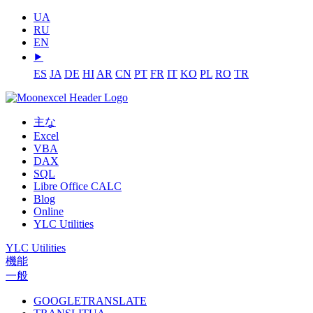
UA
RU
EN
⯈
ES
JA
DE
HI
AR
CN
PT
FR
IT
KO
PL
RO
TR
主な
Excel
VBA
DAX
SQL
Libre Office CALC
Blog
Online
YLC Utilities
YLC Utilities
機能
一般
GOOGLETRANSLATE