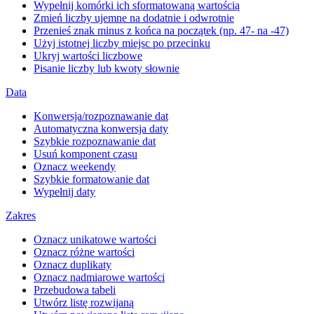
Wypełnij komórki ich sformatowaną wartością
Zmień liczby ujemne na dodatnie i odwrotnie
Przenieś znak minus z końca na początek (np. 47- na -47)
Użyj istotnej liczby miejsc po przecinku
Ukryj wartości liczbowe
Pisanie liczby lub kwoty słownie
Data
Konwersja/rozpoznawanie dat
Automatyczna konwersja daty
Szybkie rozpoznawanie dat
Usuń komponent czasu
Oznacz weekendy
Szybkie formatowanie dat
Wypełnij daty
Zakres
Oznacz unikatowe wartości
Oznacz różne wartości
Oznacz duplikaty
Oznacz nadmiarowe wartości
Przebudowa tabeli
Utwórz listę rozwijaną