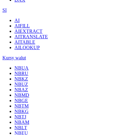
SI
AI
AIFILL
AIEXTRACT
AITRANSLATE
AITABLE
AILOOKUP
Kursy walut
NBUA
NBRU
NBKZ
NBUZ
NBAZ
NBMD
NBGE
NBTM
NBKG
NBTJ
NBAM
NBLT
NBEU