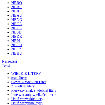
NBRO
NBBR
NBIL
NBAU
NBNO
NBCA
NBUK
NBSE
NBDK
NBPL
NBCH
NBCZ
NBHU
Narzędzia
Tekst
WIELKIE LITERY
małe litery
Słowa Z Wielkich Liter
Z wielkiej litery
Pierwszy znak z wielkiej litery
Inne warianty wielkości liter >
Usuń wszystkie litery
Usuń wszystkie cyfry