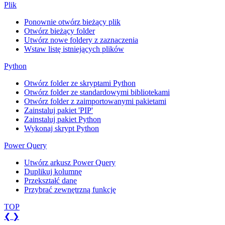
Plik
Ponownie otwórz bieżący plik
Otwórz bieżący folder
Utwórz nowe foldery z zaznaczenia
Wstaw listę istniejących plików
Python
Otwórz folder ze skryptami Python
Otwórz folder ze standardowymi bibliotekami
Otwórz folder z zaimportowanymi pakietami
Zainstaluj pakiet 'PIP'
Zainstaluj pakiet Python
Wykonaj skrypt Python
Power Query
Utwórz arkusz Power Query
Duplikuj kolumnę
Przekształć dane
Przybrać zewnętrzną funkcję
TOP
❮
❯