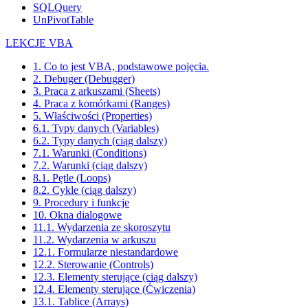
SQLQuery
UnPivotTable
LEKCJE VBA
1. Co to jest VBA, podstawowe pojęcia.
2. Debuger (Debugger)
3. Praca z arkuszami (Sheets)
4. Praca z komórkami (Ranges)
5. Właściwości (Properties)
6.1. Typy danych (Variables)
6.2. Typy danych (ciąg dalszy)
7.1. Warunki (Conditions)
7.2. Warunki (ciąg dalszy)
8.1. Pętle (Loops)
8.2. Cykle (ciąg dalszy)
9. Procedury i funkcje
10. Okna dialogowe
11.1. Wydarzenia ze skoroszytu
11.2. Wydarzenia w arkuszu
12.1. Formularze niestandardowe
12.2. Sterowanie (Controls)
12.3. Elementy sterujące (ciąg dalszy)
12.4. Elementy sterujące (Ćwiczenia)
13.1. Tablice (Arrays)