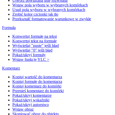
Utwórz powiązaną listę rozwijaną
Wstaw pola wyboru w wybranych komórkach
Usuń pola wyboru w wybranych komórkach
Zrobić kolor czcionki jak tło
Przekształć formatowanie warunkowe w zwykłe
Formuła
Konwertuj formułę na tekst
Konwertuj tekst na formułę
Wyświetlaj "puste" jeśli błąd
Wyświetlaj "0" jeśli błąd
Pokaż/ukryj formuły
Wstaw funkcję YLC >
Komentarz
Kopiuj wartość do komentarza
Kopiuj formułę do komentarza
Kopiuj komentarz do komórki
Przenieś komentarz do komórki
Pokaż/ukryj komentarze
Pokaż/ukryj wskaźniki
Pokaż/ukryj autorstwo
Wstaw obraz
Skopiować obraz do obiektu