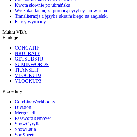
Kwota słownie po ukraińsku
Wyszukaj łacinę za pomocą cyrylicy i odwrotnie
Transliteracja z języka ukraińskiego na angielski
Kursy wymiany
Makra VBA
Funkcje
CONCATIF
NBU_RATE
GETSUBSTR
SUMINWORDS
TRANSLIT
VLOOKUP2
VLOOKUP3
Procedury
CombineWorkbooks
Division
MergeCell
PasswordRemover
ShowCyrylic
ShowLatin
SortSheets