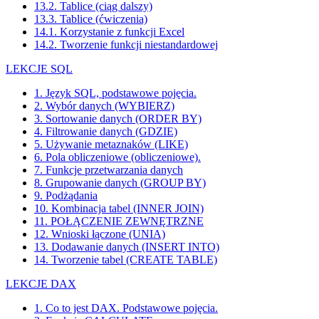
13.2. Tablice (ciąg dalszy)
13.3. Tablice (ćwiczenia)
14.1. Korzystanie z funkcji Excel
14.2. Tworzenie funkcji niestandardowej
LEKCJE SQL
1. Język SQL, podstawowe pojęcia.
2. Wybór danych (WYBIERZ)
3. Sortowanie danych (ORDER BY)
4. Filtrowanie danych (GDZIE)
5. Używanie metaznaków (LIKE)
6. Pola obliczeniowe (obliczeniowe).
7. Funkcje przetwarzania danych
8. Grupowanie danych (GROUP BY)
9. Podżądania
10. Kombinacja tabel (INNER JOIN)
11. POŁĄCZENIE ZEWNĘTRZNE
12. Wnioski łączone (UNIA)
13. Dodawanie danych (INSERT INTO)
14. Tworzenie tabel (CREATE TABLE)
LEKCJE DAX
1. Co to jest DAX. Podstawowe pojęcia.