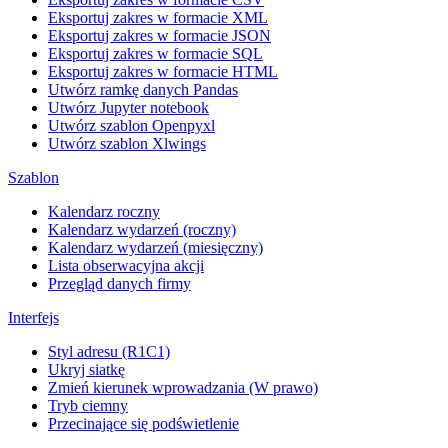
Eksportuj zakres w formacie XML
Eksportuj zakres w formacie JSON
Eksportuj zakres w formacie SQL
Eksportuj zakres w formacie HTML
Utwórz ramkę danych Pandas
Utwórz Jupyter notebook
Utwórz szablon Openpyxl
Utwórz szablon Xlwings
Szablon
Kalendarz roczny
Kalendarz wydarzeń (roczny)
Kalendarz wydarzeń (miesięczny)
Lista obserwacyjna akcji
Przegląd danych firmy
Interfejs
Styl adresu (R1C1)
Ukryj siatkę
Zmień kierunek wprowadzania (W prawo)
Tryb ciemny
Przecinające się podświetlenie