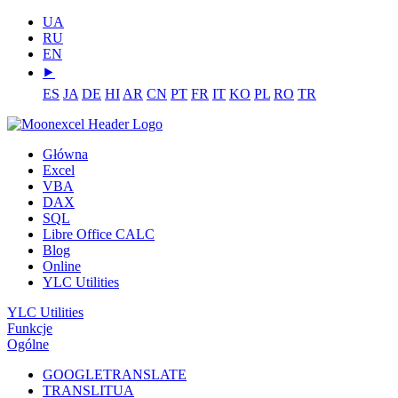
UA
RU
EN
⯈
ES
JA
DE
HI
AR
CN
PT
FR
IT
KO
PL
RO
TR
Główna
Excel
VBA
DAX
SQL
Libre Office CALC
Blog
Online
YLC Utilities
YLC Utilities
Funkcje
Ogólne
GOOGLETRANSLATE
TRANSLITUA