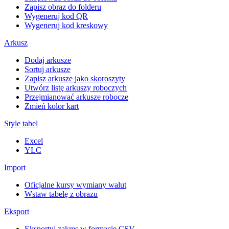
Zapisz obraz do folderu
Wygeneruj kod QR
Wygeneruj kod kreskowy
Arkusz
Dodaj arkusze
Sortuj arkusze
Zapisz arkusze jako skoroszyty
Utwórz listę arkuszy roboczych
Przejmianować arkusze robocze
Zmień kolor kart
Style tabel
Excel
YLC
Import
Oficjalne kursy wymiany walut
Wstaw tabelę z obrazu
Eksport
Eksportuj zakres w formacie CSV