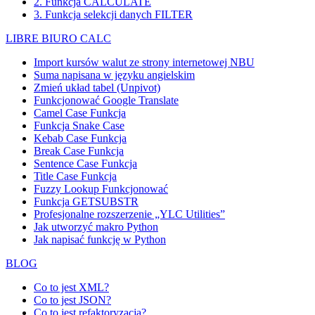
2. Funkcja CALCULATE
3. Funkcja selekcji danych FILTER
LIBRE BIURO CALC
Import kursów walut ze strony internetowej NBU
Suma napisana w języku angielskim
Zmień układ tabel (Unpivot)
Funkcjonować
Google Translate
Camel Case Funkcja
Funkcja Snake Case
Kebab Case Funkcja
Break Case Funkcja
Sentence Case Funkcja
Title Case Funkcja
Fuzzy Lookup
Funkcjonować
Funkcja GETSUBSTR
Profesjonalne rozszerzenie „YLC Utilities”
Jak utworzyć makro Python
Jak napisać funkcję w Python
BLOG
Co to jest XML?
Co to jest JSON?
Co to jest refaktoryzacja?