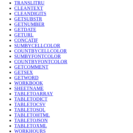
TRANSLITRU
CLEANTEXT
CLEANDIGITS
GETSUBSTR
GETNUMBER
GETDATE
GETURL
CONCATIF
SUMBYCELLCOLOR
COUNTBYCELLCOLOR
SUMBYFONTCOLOR
COUNTBYFONTCOLOR
GETCOMMENT
GETSEX
GETWORD
WORKBOOK
SHEETNAME
TABLETOARRAY
TABLETODICT
TABLETOCSV
TABLETOSQL
TABLETOHTML
TABLETOJSON
TABLETOXML
WORKHOURS