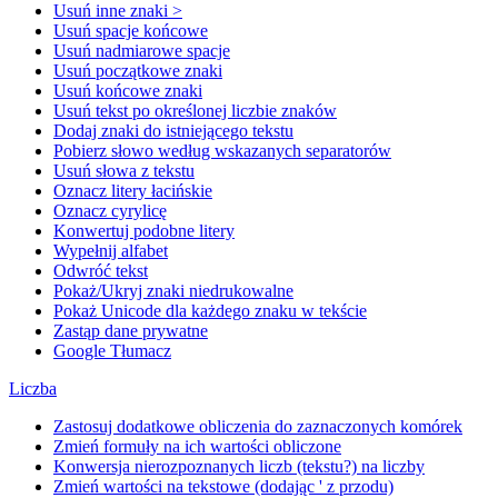
Usuń inne znaki >
Usuń spacje końcowe
Usuń nadmiarowe spacje
Usuń początkowe znaki
Usuń końcowe znaki
Usuń tekst po określonej liczbie znaków
Dodaj znaki do istniejącego tekstu
Pobierz słowo według wskazanych separatorów
Usuń słowa z tekstu
Oznacz litery łacińskie
Oznacz cyrylicę
Konwertuj podobne litery
Wypełnij alfabet
Odwróć tekst
Pokaż/Ukryj znaki niedrukowalne
Pokaż Unicode dla każdego znaku w tekście
Zastąp dane prywatne
Google Tłumacz
Liczba
Zastosuj dodatkowe obliczenia do zaznaczonych komórek
Zmień formuły na ich wartości obliczone
Konwersja nierozpoznanych liczb (tekstu?) na liczby
Zmień wartości na tekstowe (dodając ' z przodu)