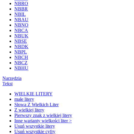
NBRO
NBBR
NBIL
NBAU
NBNO
NBCA
NBUK
NBSE
NBDK
NBPL
NBCH
NBCZ
NBHU
Narzędzia
Tekst
WIELKIE LITERY
małe litery
Słowa Z Wielkich Liter
Z wielkiej litery
Pierwszy znak z wielkiej litery
Inne warianty wielkości liter >
Usuń wszystkie litery
Usuń wszystkie cyfry