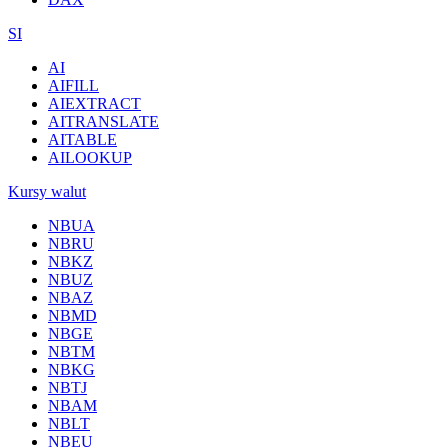
SI
AI
AIFILL
AIEXTRACT
AITRANSLATE
AITABLE
AILOOKUP
Kursy walut
NBUA
NBRU
NBKZ
NBUZ
NBAZ
NBMD
NBGE
NBTM
NBKG
NBTJ
NBAM
NBLT
NBEU