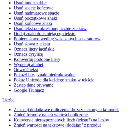
Usuń inne znaki >
Usuń spacje końcowe
Usuń nadmiarowe spacje
Usuń początkowe znaki
Usuń końcowe znaki
Usuń tekst po określonej liczbie znaków
Dodaj znaki do istniejącego tekstu
Pobierz słowo według wskazanych separatorów
Usuń słowa z tekstu
Oznacz litery łacińskie
Oznacz cyrylicę
Konwertuj podobne litery
Wypełnij alfabet
Odwróć tekst
Pokaż/Ukryj znaki niedrukowalne
Pokaż Unicode dla każdego znaku w tekście
Zastąp dane prywatne
Google Tłumacz
Liczba
Zastosuj dodatkowe obliczenia do zaznaczonych komórek
Zmień formuły na ich wartości obliczone
Konwersja nierozpoznanych liczb (tekstu?) na liczby
Zmień wartości na tekstowe (dodając ' z przodu)