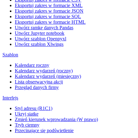
Eksportuj zakres w formacie XML
Eksportuj zakres w formacie JSON
Eksportuj zakres w formacie SQL
Eksportuj zakres w formacie HTML
Utwórz ramkę danych Pandas
Utwórz Jupyter notebook
Utwórz szablon Openpyxl
Utwórz szablon Xlwings
Szablon
Kalendarz roczny
Kalendarz wydarzeń (roczny)
Kalendarz wydarzeń (miesięczny)
Lista obserwacyjna akcji
Przegląd danych firmy
Interfejs
Styl adresu (R1C1)
Ukryj siatkę
Zmień kierunek wprowadzania (W prawo)
Tryb ciemny
Przecinające się podświetlenie