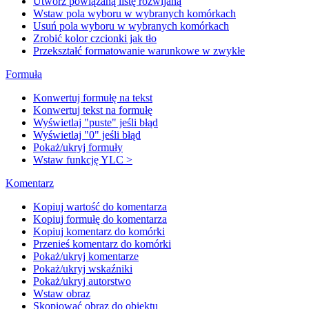
Utwórz powiązaną listę rozwijaną
Wstaw pola wyboru w wybranych komórkach
Usuń pola wyboru w wybranych komórkach
Zrobić kolor czcionki jak tło
Przekształć formatowanie warunkowe w zwykłe
Formuła
Konwertuj formułę na tekst
Konwertuj tekst na formułę
Wyświetlaj "puste" jeśli błąd
Wyświetlaj "0" jeśli błąd
Pokaż/ukryj formuły
Wstaw funkcję YLC >
Komentarz
Kopiuj wartość do komentarza
Kopiuj formułę do komentarza
Kopiuj komentarz do komórki
Przenieś komentarz do komórki
Pokaż/ukryj komentarze
Pokaż/ukryj wskaźniki
Pokaż/ukryj autorstwo
Wstaw obraz
Skopiować obraz do obiektu