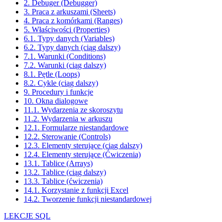
2. Debuger (Debugger)
3. Praca z arkuszami (Sheets)
4. Praca z komórkami (Ranges)
5. Właściwości (Properties)
6.1. Typy danych (Variables)
6.2. Typy danych (ciąg dalszy)
7.1. Warunki (Conditions)
7.2. Warunki (ciąg dalszy)
8.1. Pętle (Loops)
8.2. Cykle (ciąg dalszy)
9. Procedury i funkcje
10. Okna dialogowe
11.1. Wydarzenia ze skoroszytu
11.2. Wydarzenia w arkuszu
12.1. Formularze niestandardowe
12.2. Sterowanie (Controls)
12.3. Elementy sterujące (ciąg dalszy)
12.4. Elementy sterujące (Ćwiczenia)
13.1. Tablice (Arrays)
13.2. Tablice (ciąg dalszy)
13.3. Tablice (ćwiczenia)
14.1. Korzystanie z funkcji Excel
14.2. Tworzenie funkcji niestandardowej
LEKCJE SQL