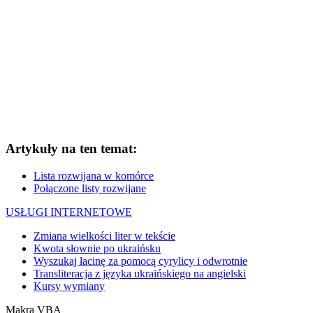
Artykuły na ten temat:
Lista rozwijana w komórce
Połączone listy rozwijane
USŁUGI INTERNETOWE
Zmiana wielkości liter w tekście
Kwota słownie po ukraińsku
Wyszukaj łacinę za pomocą cyrylicy i odwrotnie
Transliteracja z języka ukraińskiego na angielski
Kursy wymiany
Makra VBA