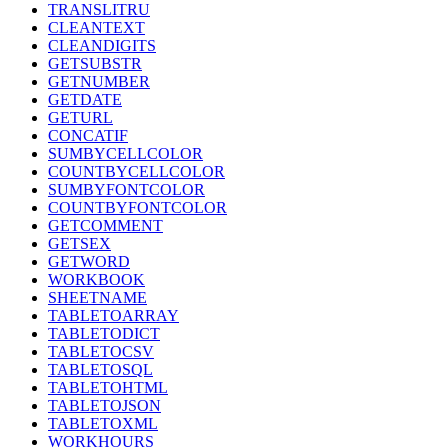
TRANSLITRU
CLEANTEXT
CLEANDIGITS
GETSUBSTR
GETNUMBER
GETDATE
GETURL
CONCATIF
SUMBYCELLCOLOR
COUNTBYCELLCOLOR
SUMBYFONTCOLOR
COUNTBYFONTCOLOR
GETCOMMENT
GETSEX
GETWORD
WORKBOOK
SHEETNAME
TABLETOARRAY
TABLETODICT
TABLETOCSV
TABLETOSQL
TABLETOHTML
TABLETOJSON
TABLETOXML
WORKHOURS