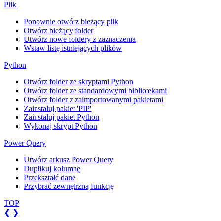
Plik
Ponownie otwórz bieżący plik
Otwórz bieżący folder
Utwórz nowe foldery z zaznaczenia
Wstaw listę istniejących plików
Python
Otwórz folder ze skryptami Python
Otwórz folder ze standardowymi bibliotekami
Otwórz folder z zaimportowanymi pakietami
Zainstaluj pakiet 'PIP'
Zainstaluj pakiet Python
Wykonaj skrypt Python
Power Query
Utwórz arkusz Power Query
Duplikuj kolumnę
Przekształć dane
Przybrać zewnętrzną funkcję
TOP
❮
❯