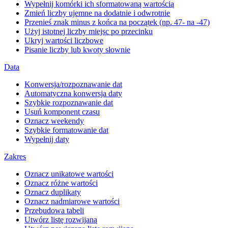
Wypełnij komórki ich sformatowaną wartością
Zmień liczby ujemne na dodatnie i odwrotnie
Przenieś znak minus z końca na początek (np. 47- na -47)
Użyj istotnej liczby miejsc po przecinku
Ukryj wartości liczbowe
Pisanie liczby lub kwoty słownie
Data
Konwersja/rozpoznawanie dat
Automatyczna konwersja daty
Szybkie rozpoznawanie dat
Usuń komponent czasu
Oznacz weekendy
Szybkie formatowanie dat
Wypełnij daty
Zakres
Oznacz unikatowe wartości
Oznacz różne wartości
Oznacz duplikaty
Oznacz nadmiarowe wartości
Przebudowa tabeli
Utwórz listę rozwijaną