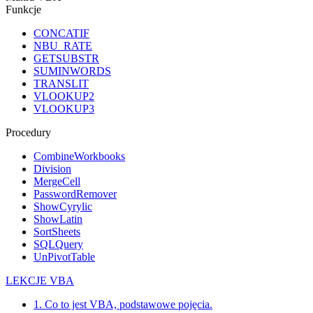
Funkcje
CONCATIF
NBU_RATE
GETSUBSTR
SUMINWORDS
TRANSLIT
VLOOKUP2
VLOOKUP3
Procedury
CombineWorkbooks
Division
MergeCell
PasswordRemover
ShowCyrylic
ShowLatin
SortSheets
SQLQuery
UnPivotTable
LEKCJE VBA
1. Co to jest VBA, podstawowe pojęcia.