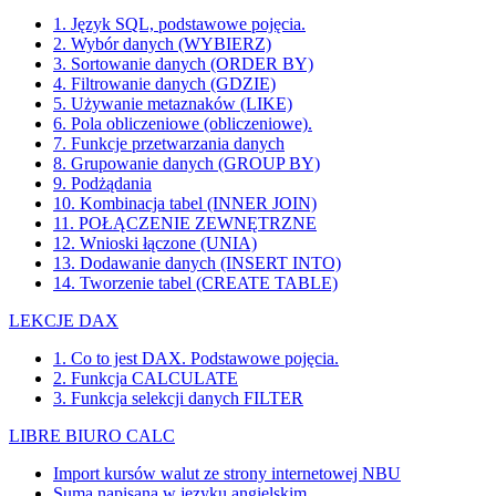
1. Język SQL, podstawowe pojęcia.
2. Wybór danych (WYBIERZ)
3. Sortowanie danych (ORDER BY)
4. Filtrowanie danych (GDZIE)
5. Używanie metaznaków (LIKE)
6. Pola obliczeniowe (obliczeniowe).
7. Funkcje przetwarzania danych
8. Grupowanie danych (GROUP BY)
9. Podżądania
10. Kombinacja tabel (INNER JOIN)
11. POŁĄCZENIE ZEWNĘTRZNE
12. Wnioski łączone (UNIA)
13. Dodawanie danych (INSERT INTO)
14. Tworzenie tabel (CREATE TABLE)
LEKCJE DAX
1. Co to jest DAX. Podstawowe pojęcia.
2. Funkcja CALCULATE
3. Funkcja selekcji danych FILTER
LIBRE BIURO CALC
Import kursów walut ze strony internetowej NBU
Suma napisana w języku angielskim