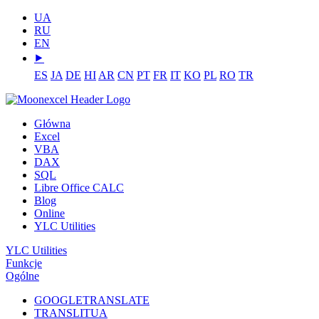
UA
RU
EN
⯈
ES
JA
DE
HI
AR
CN
PT
FR
IT
KO
PL
RO
TR
Główna
Excel
VBA
DAX
SQL
Libre Office CALC
Blog
Online
YLC Utilities
YLC Utilities
Funkcje
Ogólne
GOOGLETRANSLATE
TRANSLITUA