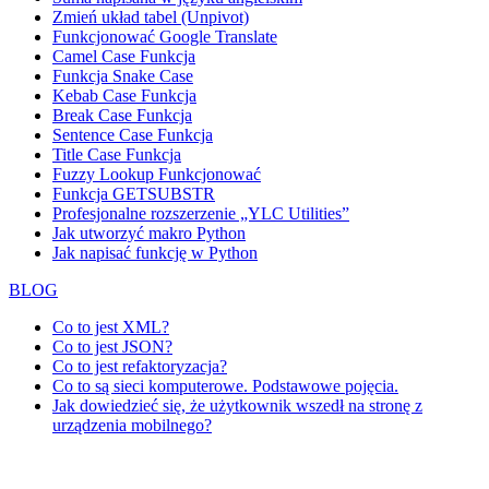
Zmień układ tabel (Unpivot)
Funkcjonować
Google Translate
Camel Case Funkcja
Funkcja Snake Case
Kebab Case Funkcja
Break Case Funkcja
Sentence Case Funkcja
Title Case Funkcja
Fuzzy Lookup
Funkcjonować
Funkcja GETSUBSTR
Profesjonalne rozszerzenie „YLC Utilities”
Jak utworzyć makro Python
Jak napisać funkcję w Python
BLOG
Co to jest XML?
Co to jest JSON?
Co to jest refaktoryzacja?
Co to są sieci komputerowe. Podstawowe pojęcia.
Jak dowiedzieć się, że użytkownik wszedł na stronę z
urządzenia mobilnego?