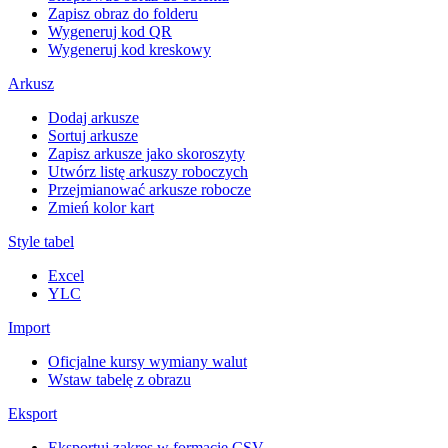
Zapisz obraz do folderu
Wygeneruj kod QR
Wygeneruj kod kreskowy
Arkusz
Dodaj arkusze
Sortuj arkusze
Zapisz arkusze jako skoroszyty
Utwórz listę arkuszy roboczych
Przejmianować arkusze robocze
Zmień kolor kart
Style tabel
Excel
YLC
Import
Oficjalne kursy wymiany walut
Wstaw tabelę z obrazu
Eksport
Eksportuj zakres w formacie CSV