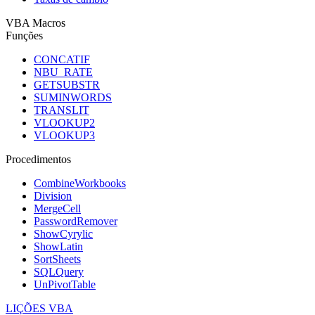
VBA Macros
Funções
CONCATIF
NBU_RATE
GETSUBSTR
SUMINWORDS
TRANSLIT
VLOOKUP2
VLOOKUP3
Procedimentos
CombineWorkbooks
Division
MergeCell
PasswordRemover
ShowCyrylic
ShowLatin
SortSheets
SQLQuery
UnPivotTable
LIÇÕES VBA