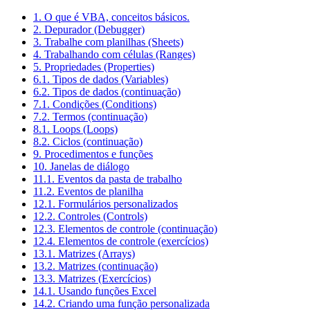
1. O que é VBA, conceitos básicos.
2. Depurador (Debugger)
3. Trabalhe com planilhas (Sheets)
4. Trabalhando com células (Ranges)
5. Propriedades (Properties)
6.1. Tipos de dados (Variables)
6.2. Tipos de dados (continuação)
7.1. Condições (Conditions)
7.2. Termos (continuação)
8.1. Loops (Loops)
8.2. Ciclos (continuação)
9. Procedimentos e funções
10. Janelas de diálogo
11.1. Eventos da pasta de trabalho
11.2. Eventos de planilha
12.1. Formulários personalizados
12.2. Controles (Controls)
12.3. Elementos de controle (continuação)
12.4. Elementos de controle (exercícios)
13.1. Matrizes (Arrays)
13.2. Matrizes (continuação)
13.3. Matrizes (Exercícios)
14.1. Usando funções Excel
14.2. Criando uma função personalizada