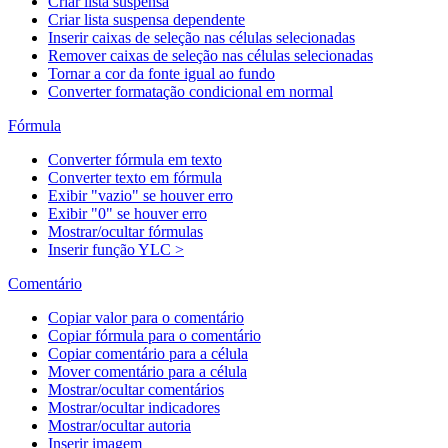
Criar lista suspensa
Criar lista suspensa dependente
Inserir caixas de seleção nas células selecionadas
Remover caixas de seleção nas células selecionadas
Tornar a cor da fonte igual ao fundo
Converter formatação condicional em normal
Fórmula
Converter fórmula em texto
Converter texto em fórmula
Exibir "vazio" se houver erro
Exibir "0" se houver erro
Mostrar/ocultar fórmulas
Inserir função YLC >
Comentário
Copiar valor para o comentário
Copiar fórmula para o comentário
Copiar comentário para a célula
Mover comentário para a célula
Mostrar/ocultar comentários
Mostrar/ocultar indicadores
Mostrar/ocultar autoria
Inserir imagem