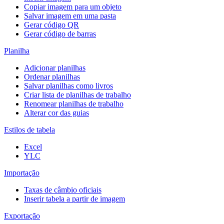
Copiar imagem para um objeto
Salvar imagem em uma pasta
Gerar código QR
Gerar código de barras
Planilha
Adicionar planilhas
Ordenar planilhas
Salvar planilhas como livros
Criar lista de planilhas de trabalho
Renomear planilhas de trabalho
Alterar cor das guias
Estilos de tabela
Excel
YLC
Importação
Taxas de câmbio oficiais
Inserir tabela a partir de imagem
Exportação