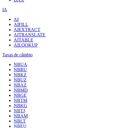
IA
AI
AIFILL
AIEXTRACT
AITRANSLATE
AITABLE
AILOOKUP
Taxas de câmbio
NBUA
NBRU
NBKZ
NBUZ
NBAZ
NBMD
NBGE
NBTM
NBKG
NBTJ
NBAM
NBLT
NBEU