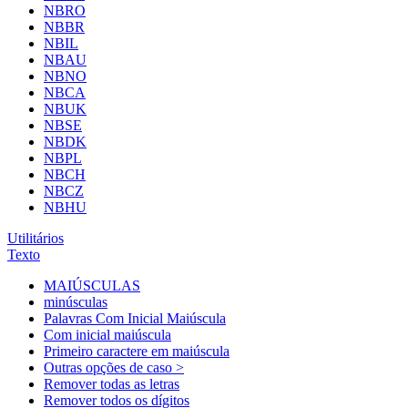
NBRO
NBBR
NBIL
NBAU
NBNO
NBCA
NBUK
NBSE
NBDK
NBPL
NBCH
NBCZ
NBHU
Utilitários
Texto
MAIÚSCULAS
minúsculas
Palavras Com Inicial Maiúscula
Com inicial maiúscula
Primeiro caractere em maiúscula
Outras opções de caso >
Remover todas as letras
Remover todos os dígitos