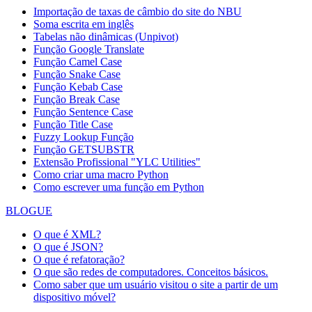
Importação de taxas de câmbio do site do NBU
Soma escrita em inglês
Tabelas não dinâmicas (Unpivot)
Função
Google Translate
Função Camel Case
Função Snake Case
Função Kebab Case
Função Break Case
Função Sentence Case
Função Title Case
Fuzzy Lookup
Função
Função GETSUBSTR
Extensão Profissional "YLC Utilities"
Como criar uma macro Python
Como escrever uma função em Python
BLOGUE
O que é XML?
O que é JSON?
O que é refatoração?
O que são redes de computadores. Conceitos básicos.
Como saber que um usuário visitou o site a partir de um
dispositivo móvel?