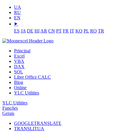
UA
RU
EN
⯈
ES
JA
DE
HI
AR
CN
PT
FR
IT
KO
PL
RO
TR
Principal
Excel
VBA
DAX
SQL
Libre Office CALC
Blog
Online
YLC Utilities
YLC Utilities
Funções
Gerais
GOOGLETRANSLATE
TRANSLITUA