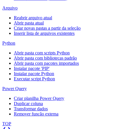
Arquivo
Reabrir arquivo atual
Abrir pasta atual
Criar novas pastas a partir da seleção
Inserir lista de arquivos existentes
Python
Abrir pasta com scripts Python
Abrir pasta com bibliotecas padrão
Abrir pasta com pacotes importados
Instalar pacote 'PIP'
Instalar pacote Python
Executar script Python
Power Query
Criar planilha Power Query
Duplicar coluna
Transformar dados
Remover função externa
TOP