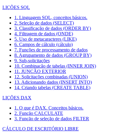
LIÇÕES SQL
1. Linguagem SQL, conceitos básicos.
2. Seleção de dados (SELECT)
3. Classificação de dados (ORDER BY)
4. Filtragem de dados (ONDE)
5. Uso de metacaracteres (LIKE)
6. Campos de cálculo (cálculo)
7. Funções de processamento de dados
8. Agrupamento de dados (GROUP BY)
9. Sub-solicitações
10. Combinação de tabelas (INNER JOIN)
11. JUNÇÃO EXTERIOR
12. Solicitações combinadas (UNION)
13. Adicionando dados (INSERT INTO)
14. Criando tabelas (CREATE TABLE)
LIÇÕES DAX
1. O que é DAX. Conceitos básicos.
2. Função CALCULATE
3. Função de seleção de dados FILTER
CÁLCULO DE ESCRITÓRIO LIBRE