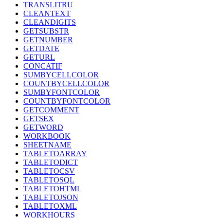
TRANSLITRU
CLEANTEXT
CLEANDIGITS
GETSUBSTR
GETNUMBER
GETDATE
GETURL
CONCATIF
SUMBYCELLCOLOR
COUNTBYCELLCOLOR
SUMBYFONTCOLOR
COUNTBYFONTCOLOR
GETCOMMENT
GETSEX
GETWORD
WORKBOOK
SHEETNAME
TABLETOARRAY
TABLETODICT
TABLETOCSV
TABLETOSQL
TABLETOHTML
TABLETOJSON
TABLETOXML
WORKHOURS