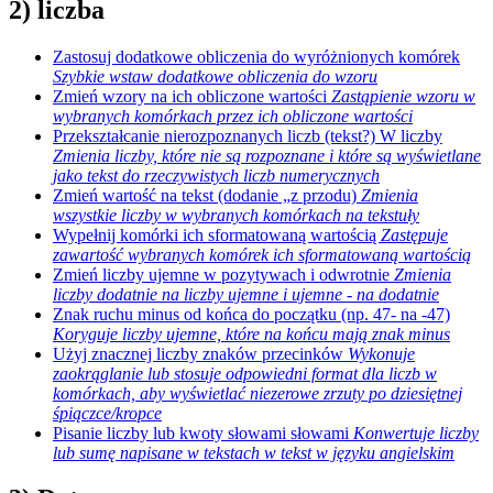
2) liczba
Zastosuj dodatkowe obliczenia do wyróżnionych komórek
Szybkie wstaw dodatkowe obliczenia do wzoru
Zmień wzory na ich obliczone wartości
Zastąpienie wzoru w
wybranych komórkach przez ich obliczone wartości
Przekształcanie nierozpoznanych liczb (tekst?) W liczby
Zmienia liczby, które nie są rozpoznane i które są wyświetlane
jako tekst do rzeczywistych liczb numerycznych
Zmień wartość na tekst (dodanie „z przodu)
Zmienia
wszystkie liczby w wybranych komórkach na tekstuły
Wypełnij komórki ich sformatowaną wartością
Zastępuje
zawartość wybranych komórek ich sformatowaną wartością
Zmień liczby ujemne w pozytywach i odwrotnie
Zmienia
liczby dodatnie na liczby ujemne i ujemne - na dodatnie
Znak ruchu minus od końca do początku (np. 47- na -47)
Koryguje liczby ujemne, które na końcu mają znak minus
Użyj znacznej liczby znaków przecinków
Wykonuje
zaokrąglanie lub stosuje odpowiedni format dla liczb w
komórkach, aby wyświetlać niezerowe zrzuty po dziesiętnej
śpiączce/kropce
Pisanie liczby lub kwoty słowami słowami
Konwertuje liczby
lub sumę napisane w tekstach w tekst w języku angielskim