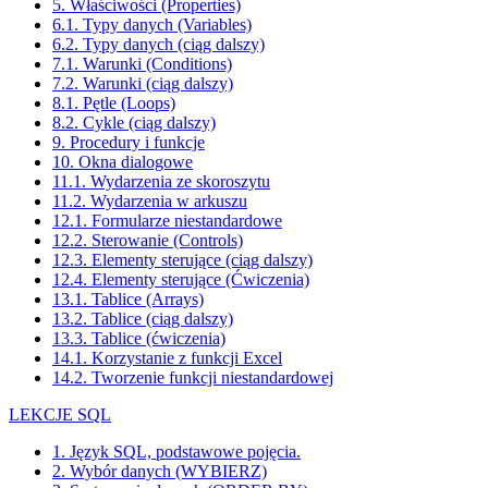
5. Właściwości (Properties)
6.1. Typy danych (Variables)
6.2. Typy danych (ciąg dalszy)
7.1. Warunki (Conditions)
7.2. Warunki (ciąg dalszy)
8.1. Pętle (Loops)
8.2. Cykle (ciąg dalszy)
9. Procedury i funkcje
10. Okna dialogowe
11.1. Wydarzenia ze skoroszytu
11.2. Wydarzenia w arkuszu
12.1. Formularze niestandardowe
12.2. Sterowanie (Controls)
12.3. Elementy sterujące (ciąg dalszy)
12.4. Elementy sterujące (Ćwiczenia)
13.1. Tablice (Arrays)
13.2. Tablice (ciąg dalszy)
13.3. Tablice (ćwiczenia)
14.1. Korzystanie z funkcji Excel
14.2. Tworzenie funkcji niestandardowej
LEKCJE SQL
1. Język SQL, podstawowe pojęcia.
2. Wybór danych (WYBIERZ)