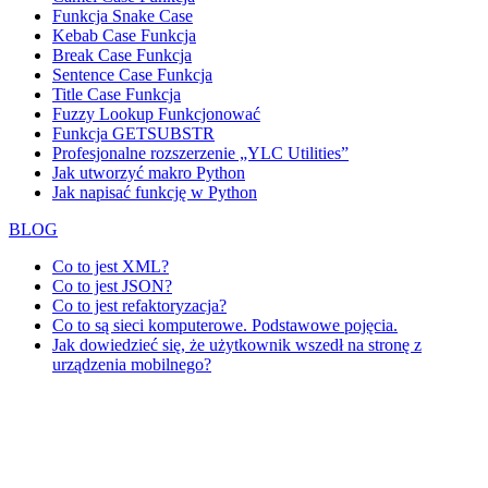
Funkcja Snake Case
Kebab Case Funkcja
Break Case Funkcja
Sentence Case Funkcja
Title Case Funkcja
Fuzzy Lookup
Funkcjonować
Funkcja GETSUBSTR
Profesjonalne rozszerzenie „YLC Utilities”
Jak utworzyć makro Python
Jak napisać funkcję w Python
BLOG
Co to jest XML?
Co to jest JSON?
Co to jest refaktoryzacja?
Co to są sieci komputerowe. Podstawowe pojęcia.
Jak dowiedzieć się, że użytkownik wszedł na stronę z
urządzenia mobilnego?