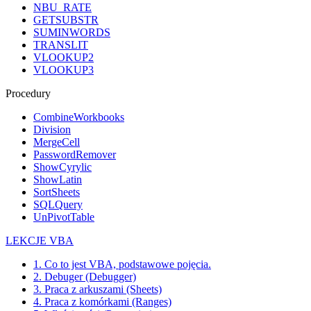
NBU_RATE
GETSUBSTR
SUMINWORDS
TRANSLIT
VLOOKUP2
VLOOKUP3
Procedury
CombineWorkbooks
Division
MergeCell
PasswordRemover
ShowCyrylic
ShowLatin
SortSheets
SQLQuery
UnPivotTable
LEKCJE VBA
1. Co to jest VBA, podstawowe pojęcia.
2. Debuger (Debugger)
3. Praca z arkuszami (Sheets)
4. Praca z komórkami (Ranges)