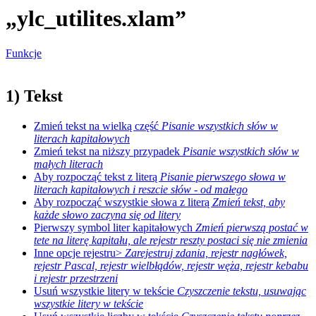
„ylc_utilites.xlam”
Funkcje
1) Tekst
Zmień tekst na wielką część
Pisanie wszystkich słów w
literach kapitałowych
Zmień tekst na niższy przypadek
Pisanie wszystkich słów w
małych literach
Aby rozpocząć tekst z literą
Pisanie pierwszego słowa w
literach kapitałowych i reszcie słów - od małego
Aby rozpocząć wszystkie słowa z literą
Zmień tekst, aby
każde słowo zaczyna się od litery
Pierwszy symbol liter kapitałowych
Zmień pierwszą postać w
tete na literę kapitału, ale rejestr reszty postaci się nie zmienia
Inne opcje rejestru>
Zarejestruj zdania, rejestr nagłówek,
rejestr Pascal, rejestr wielbłądów, rejestr węża, rejestr kebabu
i rejestr przestrzeni
Usuń wszystkie litery w tekście
Czyszczenie tekstu, usuwając
wszystkie litery w tekście