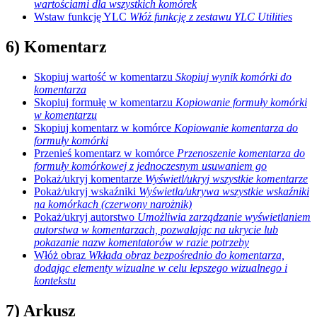
wartościami dla wszystkich komórek
Wstaw funkcję YLC
Włóż funkcję z zestawu YLC Utilities
6) Komentarz
Skopiuj wartość w komentarzu
Skopiuj wynik komórki do
komentarza
Skopiuj formułę w komentarzu
Kopiowanie formuły komórki
w komentarzu
Skopiuj komentarz w komórce
Kopiowanie komentarza do
formuły komórki
Przenieś komentarz w komórce
Przenoszenie komentarza do
formuły komórkowej z jednoczesnym usuwaniem go
Pokaż/ukryj komentarze
Wyświetl/ukryj wszystkie komentarze
Pokaż/ukryj wskaźniki
Wyświetla/ukrywa wszystkie wskaźniki
na komórkach (czerwony narożnik)
Pokaż/ukryj autorstwo
Umożliwia zarządzanie wyświetlaniem
autorstwa w komentarzach, pozwalając na ukrycie lub
pokazanie nazw komentatorów w razie potrzeby
Włóż obraz
Wkłada obraz bezpośrednio do komentarza,
dodając elementy wizualne w celu lepszego wizualnego i
kontekstu
7) Arkusz