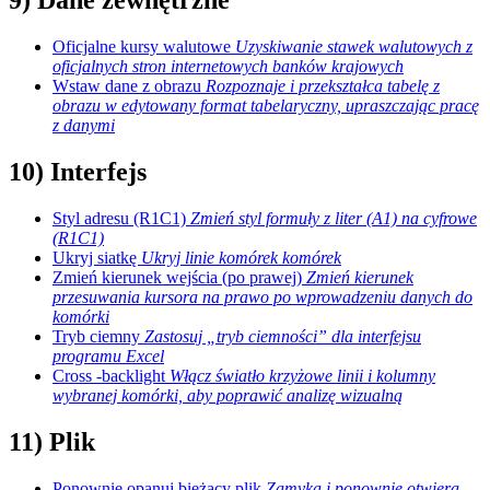
9) Dane zewnętrzne
Oficjalne kursy walutowe
Uzyskiwanie stawek walutowych z
oficjalnych stron internetowych banków krajowych
Wstaw dane z obrazu
Rozpoznaje i przekształca tabelę z
obrazu w edytowany format tabelaryczny, upraszczając pracę
z danymi
10) Interfejs
Styl adresu (R1C1)
Zmień styl formuły z liter (A1) na cyfrowe
(R1C1)
Ukryj siatkę
Ukryj linie komórek komórek
Zmień kierunek wejścia (po prawej)
Zmień kierunek
przesuwania kursora na prawo po wprowadzeniu danych do
komórki
Tryb ciemny
Zastosuj „tryb ciemności” dla interfejsu
programu Excel
Cross -backlight
Włącz światło krzyżowe linii i kolumny
wybranej komórki, aby poprawić analizę wizualną
11) Plik
Ponownie opanuj bieżący plik
Zamyka i ponownie otwiera