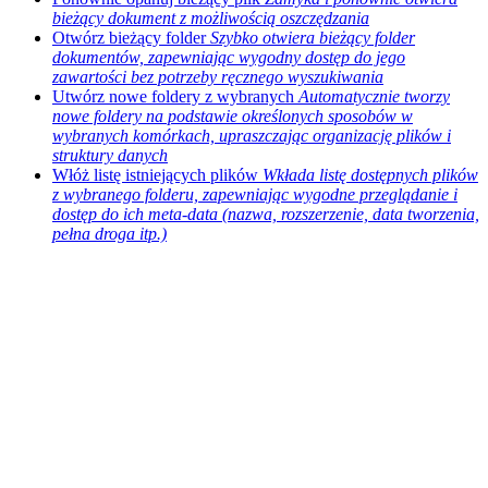
bieżący dokument z możliwością oszczędzania
Otwórz bieżący folder
Szybko otwiera bieżący folder
dokumentów, zapewniając wygodny dostęp do jego
zawartości bez potrzeby ręcznego wyszukiwania
Utwórz nowe foldery z wybranych
Automatycznie tworzy
nowe foldery na podstawie określonych sposobów w
wybranych komórkach, upraszczając organizację plików i
struktury danych
Włóż listę istniejących plików
Wkłada listę dostępnych plików
z wybranego folderu, zapewniając wygodne przeglądanie i
dostęp do ich meta-data (nazwa, rozszerzenie, data tworzenia,
pełna droga itp.)