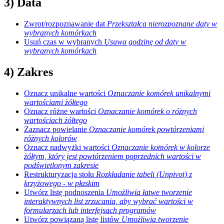
3) Data
Zwrot/rozpoznawanie dat
Przekształca nierozpoznane daty w
wybranych komórkach
Usuń czas w wybranych
Usuwa godzinę od daty w
wybranych komórkach
4) Zakres
Oznacz unikalne wartości
Oznaczanie komórek unikalnymi
wartościami żółtego
Oznacz różne wartości
Oznaczanie komórek o różnych
wartościach żółtego
Zaznacz powielanie
Oznaczanie komórek powtórzeniami
różnych kolorów
Oznacz nadwyżki wartości
Oznaczanie komórek w kolorze
żółtym, który jest powtórzeniem poprzednich wartości w
podświetlonym zakresie
Restrukturyzacja stołu
Rozkładanie tabeli (Unpivot) z
krzyżowego - w płaskim
Utwórz listę podnoszenia
Umożliwia łatwe tworzenie
interaktywnych list zrzucania, aby wybrać wartości w
formularzach lub interfejsach programów
Utwórz powiązaną listę listów
Umożliwia tworzenie