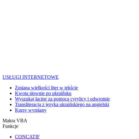
USŁUGI INTERNETOWE
Zmiana wielkości liter w tekście
Kwota słownie po ukraińsku
Wyszukaj łacinę za pomocą cyrylicy i odwrotnie
Transliteracja z języka ukraińskiego na angielski
Kursy wymiany
Makra VBA
Funkcje
CONCATIF