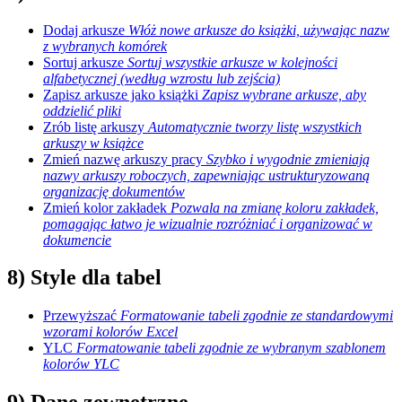
Dodaj arkusze
Włóż nowe arkusze do książki, używając nazw
z wybranych komórek
Sortuj arkusze
Sortuj wszystkie arkusze w kolejności
alfabetycznej (według wzrostu lub zejścia)
Zapisz arkusze jako książki
Zapisz wybrane arkusze, aby
oddzielić pliki
Zrób listę arkuszy
Automatycznie tworzy listę wszystkich
arkuszy w książce
Zmień nazwę arkuszy pracy
Szybko i wygodnie zmieniają
nazwy arkuszy roboczych, zapewniając ustrukturyzowaną
organizację dokumentów
Zmień kolor zakładek
Pozwala na zmianę koloru zakładek,
pomagając łatwo je wizualnie rozróżniać i organizować w
dokumencie
8) Style dla tabel
Przewyższać
Formatowanie tabeli zgodnie ze standardowymi
wzorami kolorów Excel
YLC
Formatowanie tabeli zgodnie ze wybranym szablonem
kolorów YLC