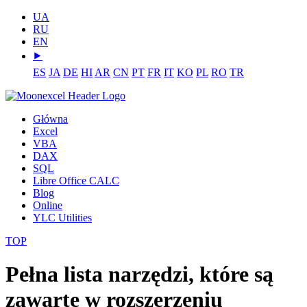
UA
RU
EN
⯈
ES
JA
DE
HI
AR
CN
PT
FR
IT
KO
PL
RO
TR
Główna
Excel
VBA
DAX
SQL
Libre Office CALC
Blog
Online
YLC Utilities
TOP
Pełna lista narzędzi, które są
zawarte w rozszerzeniu