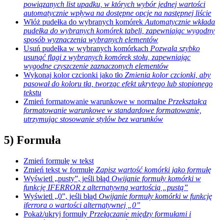
powiązanych list upadku, w których wybór jednej wartości
automatycznie wpływa na dostępne opcje na następnej liście
Włóż pudełka do wybranych komórek
Automatycznie wkłada
pudełka do wybranych komórek tabeli, zapewniając wygodny
sposób wyznaczenia wybranych elementów
Usuń pudełka w wybranych komórkach
Pozwala szybko
usunąć flagi z wybranych komórek stołu, zapewniając
wygodne czyszczenie zaznaczonych elementów
Wykonaj kolor czcionki jako tło
Zmienia kolor czcionki, aby
pasował do koloru tła, tworząc efekt ukrytego lub stopionego
tekstu
Zmień formatowanie warunkowe w normalne
Przekształca
formatowanie warunkowe w standardowe formatowanie,
utrzymując stosowanie stylów bez warunków
5) Formuła
Zmień formułę w tekst
Zmień tekst w formułę
Zapisz wartość komórki jako formułę
Wyświetl „pusty”, jeśli błąd
Owijanie formuły komórki w
funkcję IFERROR z alternatywną wartością „pustą”
Wyświetl „0”, jeśli błąd
Owijanie formuły komórki w funkcję
iferrora o wartości alternatywnej „0”
Pokaż/ukryj formuły
Przełączanie między formułami i