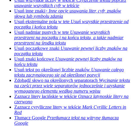
Usuń wszystkie liczby w tekście
Czyszczenie tekstu poprzez
usuwanie wszystkich cyfr w tekście
Usuń inne znaki>
Inne opcje usuwania liter, cyfr, znaków
słowa lub symbolu zdania
Usuń ekstremalne pola w tete
Usuń wszystkie przestrzenie od
początku i końca tekstu
Usuń nadmiar pustych w tete
Usuwanie wszystkich
przestrzeni na początku i na końcu tekstu, a także nadmiar
przestrzeni na środku tekstu
Usuń początkowe znaki
Usuwanie pewnej liczby znaków na
początku tekstu
Usuń znaki końcowe
Usuwanie pewnej liczby znaków na
końcu tekstu
Usuń tekst po określonej liczbie znaków
Usuwanie całego
tekstu zaczynającego się od określonej pozycji
Zdobądź słowo na określonych separatorach
Wycinanie tekstu
na części przez wiele separatorów jednocześnie i uzyskanie
wymaganego elementu według numeru wpisu
Zaznacz litery łacińskie w tekście
Oznacz latynoskie litery na
czerwono
Zaznacz cyrylliczne litery w tekście
Mark Cyrillic Letters in
Red
Tłumacz Google
Przetłumacz tekst na witrynę tłumacza
Google