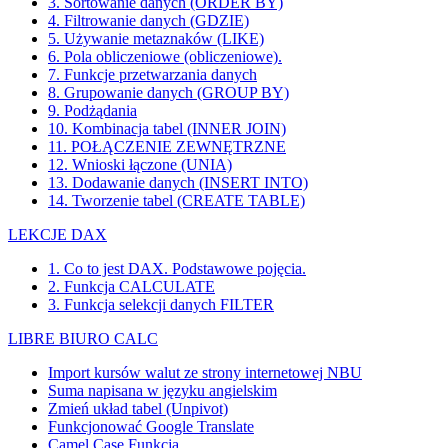
3. Sortowanie danych (ORDER BY)
4. Filtrowanie danych (GDZIE)
5. Używanie metaznaków (LIKE)
6. Pola obliczeniowe (obliczeniowe).
7. Funkcje przetwarzania danych
8. Grupowanie danych (GROUP BY)
9. Podżądania
10. Kombinacja tabel (INNER JOIN)
11. POŁĄCZENIE ZEWNĘTRZNE
12. Wnioski łączone (UNIA)
13. Dodawanie danych (INSERT INTO)
14. Tworzenie tabel (CREATE TABLE)
LEKCJE DAX
1. Co to jest DAX. Podstawowe pojęcia.
2. Funkcja CALCULATE
3. Funkcja selekcji danych FILTER
LIBRE BIURO CALC
Import kursów walut ze strony internetowej NBU
Suma napisana w języku angielskim
Zmień układ tabel (Unpivot)
Funkcjonować
Google Translate
Camel Case Funkcja