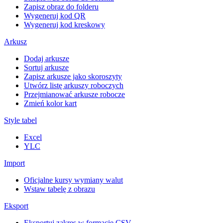
Zapisz obraz do folderu
Wygeneruj kod QR
Wygeneruj kod kreskowy
Arkusz
Dodaj arkusze
Sortuj arkusze
Zapisz arkusze jako skoroszyty
Utwórz listę arkuszy roboczych
Przejmianować arkusze robocze
Zmień kolor kart
Style tabel
Excel
YLC
Import
Oficjalne kursy wymiany walut
Wstaw tabelę z obrazu
Eksport
Eksportuj zakres w formacie CSV