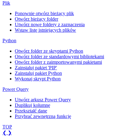
Plik
Ponownie otwórz bieżący plik
Otwórz bieżący folder
Utwórz nowe foldery z zaznaczenia
Wstaw listę istniejących plików
Python
Otwórz folder ze skryptami Python
Otwórz folder ze standardowymi bibliotekami
Otwórz folder z zaimportowanymi pakietami
Zainstaluj pakiet 'PIP'
Zainstaluj pakiet Python
Wykonaj skrypt Python
Power Query
Utwórz arkusz Power Query
Duplikuj kolumnę
Przekształć dane
Przybrać zewnętrzną funkcję
TOP
❮
❯