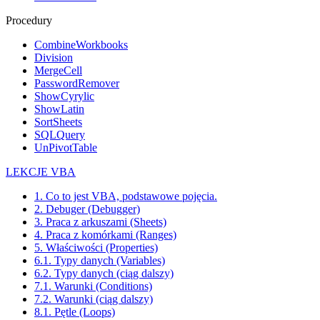
Procedury
CombineWorkbooks
Division
MergeCell
PasswordRemover
ShowCyrylic
ShowLatin
SortSheets
SQLQuery
UnPivotTable
LEKCJE VBA
1. Co to jest VBA, podstawowe pojęcia.
2. Debuger (Debugger)
3. Praca z arkuszami (Sheets)
4. Praca z komórkami (Ranges)
5. Właściwości (Properties)
6.1. Typy danych (Variables)
6.2. Typy danych (ciąg dalszy)
7.1. Warunki (Conditions)
7.2. Warunki (ciąg dalszy)
8.1. Pętle (Loops)