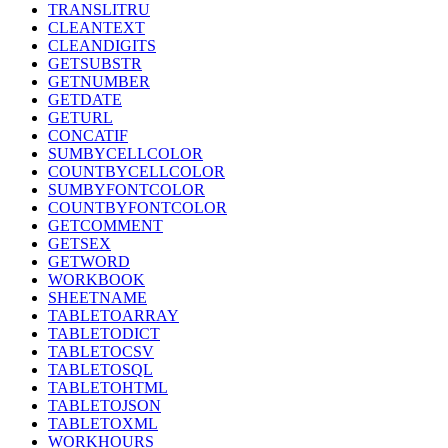
TRANSLITRU
CLEANTEXT
CLEANDIGITS
GETSUBSTR
GETNUMBER
GETDATE
GETURL
CONCATIF
SUMBYCELLCOLOR
COUNTBYCELLCOLOR
SUMBYFONTCOLOR
COUNTBYFONTCOLOR
GETCOMMENT
GETSEX
GETWORD
WORKBOOK
SHEETNAME
TABLETOARRAY
TABLETODICT
TABLETOCSV
TABLETOSQL
TABLETOHTML
TABLETOJSON
TABLETOXML
WORKHOURS