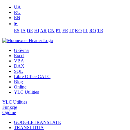
UA
RU
EN
⯈
ES
JA
DE
HI
AR
CN
PT
FR
IT
KO
PL
RO
TR
Główna
Excel
VBA
DAX
SQL
Libre Office CALC
Blog
Online
YLC Utilities
YLC Utilities
Funkcje
Ogólne
GOOGLETRANSLATE
TRANSLITUA