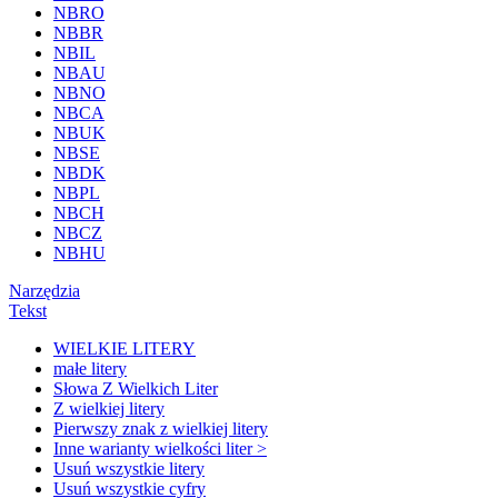
NBRO
NBBR
NBIL
NBAU
NBNO
NBCA
NBUK
NBSE
NBDK
NBPL
NBCH
NBCZ
NBHU
Narzędzia
Tekst
WIELKIE LITERY
małe litery
Słowa Z Wielkich Liter
Z wielkiej litery
Pierwszy znak z wielkiej litery
Inne warianty wielkości liter >
Usuń wszystkie litery
Usuń wszystkie cyfry