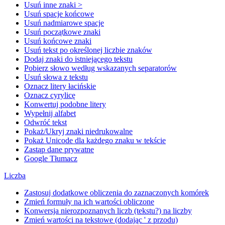
Usuń inne znaki >
Usuń spacje końcowe
Usuń nadmiarowe spacje
Usuń początkowe znaki
Usuń końcowe znaki
Usuń tekst po określonej liczbie znaków
Dodaj znaki do istniejącego tekstu
Pobierz słowo według wskazanych separatorów
Usuń słowa z tekstu
Oznacz litery łacińskie
Oznacz cyrylicę
Konwertuj podobne litery
Wypełnij alfabet
Odwróć tekst
Pokaż/Ukryj znaki niedrukowalne
Pokaż Unicode dla każdego znaku w tekście
Zastąp dane prywatne
Google Tłumacz
Liczba
Zastosuj dodatkowe obliczenia do zaznaczonych komórek
Zmień formuły na ich wartości obliczone
Konwersja nierozpoznanych liczb (tekstu?) na liczby
Zmień wartości na tekstowe (dodając ' z przodu)