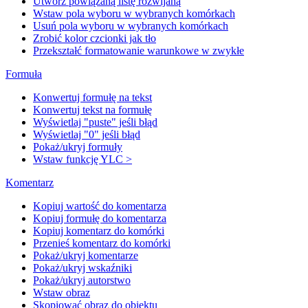
Utwórz powiązaną listę rozwijaną
Wstaw pola wyboru w wybranych komórkach
Usuń pola wyboru w wybranych komórkach
Zrobić kolor czcionki jak tło
Przekształć formatowanie warunkowe w zwykłe
Formuła
Konwertuj formułę na tekst
Konwertuj tekst na formułę
Wyświetlaj "puste" jeśli błąd
Wyświetlaj "0" jeśli błąd
Pokaż/ukryj formuły
Wstaw funkcję YLC >
Komentarz
Kopiuj wartość do komentarza
Kopiuj formułę do komentarza
Kopiuj komentarz do komórki
Przenieś komentarz do komórki
Pokaż/ukryj komentarze
Pokaż/ukryj wskaźniki
Pokaż/ukryj autorstwo
Wstaw obraz
Skopiować obraz do obiektu