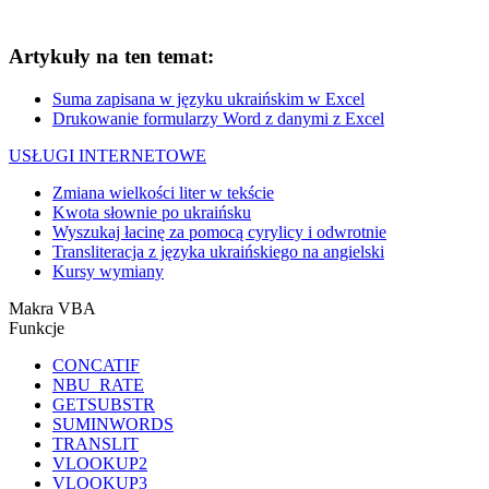
Artykuły na ten temat:
Suma zapisana w języku ukraińskim w Excel
Drukowanie formularzy Word z danymi z Excel
USŁUGI INTERNETOWE
Zmiana wielkości liter w tekście
Kwota słownie po ukraińsku
Wyszukaj łacinę za pomocą cyrylicy i odwrotnie
Transliteracja z języka ukraińskiego na angielski
Kursy wymiany
Makra VBA
Funkcje
CONCATIF
NBU_RATE
GETSUBSTR
SUMINWORDS
TRANSLIT
VLOOKUP2
VLOOKUP3