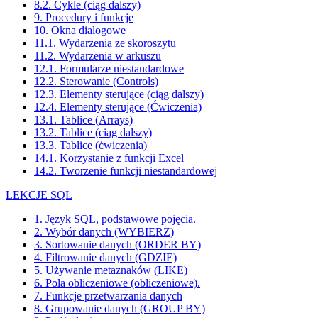
8.2. Cykle (ciąg dalszy)
9. Procedury i funkcje
10. Okna dialogowe
11.1. Wydarzenia ze skoroszytu
11.2. Wydarzenia w arkuszu
12.1. Formularze niestandardowe
12.2. Sterowanie (Controls)
12.3. Elementy sterujące (ciąg dalszy)
12.4. Elementy sterujące (Ćwiczenia)
13.1. Tablice (Arrays)
13.2. Tablice (ciąg dalszy)
13.3. Tablice (ćwiczenia)
14.1. Korzystanie z funkcji Excel
14.2. Tworzenie funkcji niestandardowej
LEKCJE SQL
1. Język SQL, podstawowe pojęcia.
2. Wybór danych (WYBIERZ)
3. Sortowanie danych (ORDER BY)
4. Filtrowanie danych (GDZIE)
5. Używanie metaznaków (LIKE)
6. Pola obliczeniowe (obliczeniowe).
7. Funkcje przetwarzania danych
8. Grupowanie danych (GROUP BY)