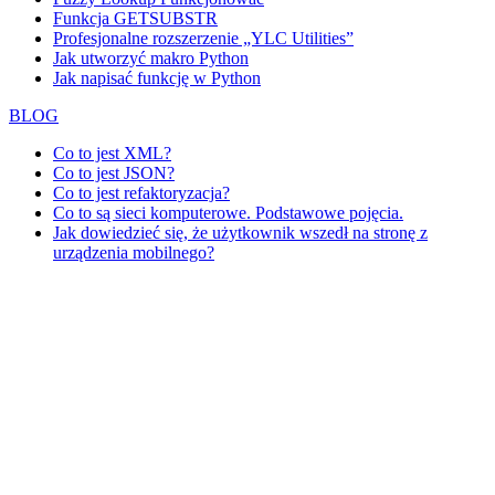
Funkcja GETSUBSTR
Profesjonalne rozszerzenie „YLC Utilities”
Jak utworzyć makro Python
Jak napisać funkcję w Python
BLOG
Co to jest XML?
Co to jest JSON?
Co to jest refaktoryzacja?
Co to są sieci komputerowe. Podstawowe pojęcia.
Jak dowiedzieć się, że użytkownik wszedł na stronę z
urządzenia mobilnego?