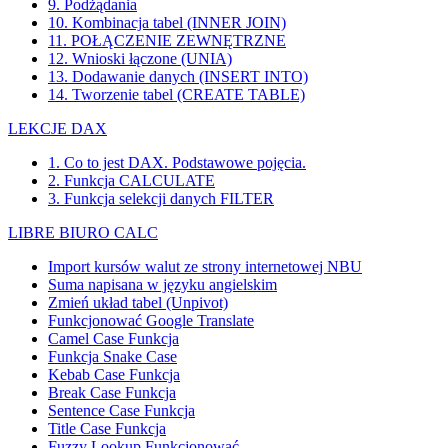
9. Podżądania
10. Kombinacja tabel (INNER JOIN)
11. POŁĄCZENIE ZEWNĘTRZNE
12. Wnioski łączone (UNIA)
13. Dodawanie danych (INSERT INTO)
14. Tworzenie tabel (CREATE TABLE)
LEKCJE DAX
1. Co to jest DAX. Podstawowe pojęcia.
2. Funkcja CALCULATE
3. Funkcja selekcji danych FILTER
LIBRE BIURO CALC
Import kursów walut ze strony internetowej NBU
Suma napisana w języku angielskim
Zmień układ tabel (Unpivot)
Funkcjonować
Google Translate
Camel Case Funkcja
Funkcja Snake Case
Kebab Case Funkcja
Break Case Funkcja
Sentence Case Funkcja
Title Case Funkcja
Fuzzy Lookup
Funkcjonować