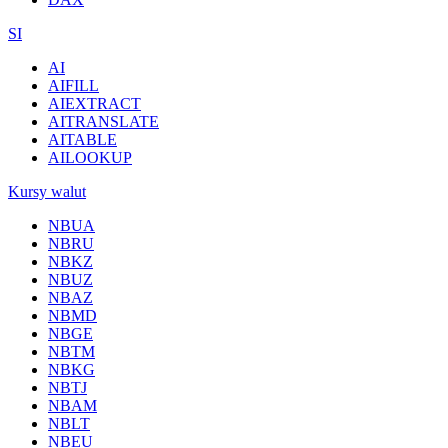
SI
AI
AIFILL
AIEXTRACT
AITRANSLATE
AITABLE
AILOOKUP
Kursy walut
NBUA
NBRU
NBKZ
NBUZ
NBAZ
NBMD
NBGE
NBTM
NBKG
NBTJ
NBAM
NBLT
NBEU