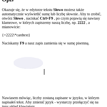
Okazuje się, że w edytorze tekstu
Słowo
możesz także
automatycznie wyświetlić sumę lub liczbę słownie. Aby to zrobić,
otwórz
Słowo
, naciskać
Ctrl+F9
, po czym pojawią się nawiasy
klamrowe, w których zapiszemy naszą liczbę, np.
2222
, a
mianowicie:
{=2222\*cardtext}
Naciskamy
F9
a nasz zapis zamienia się w sumę pisemną.
Nawiasem mówiąc, liczby zostaną zapisane w języku, w którym
napisałeś tekst. Aby zmienić język - wystarczy przełączyć się na
inny układ klawiatury.