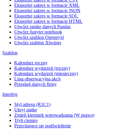
Eksportuj zakres w formacie XML
Eksportuj zakres w formacie JSON
Eksportuj zakres w formacie SQL
Eksportuj zakres w formacie HTML
Utwórz ramkę danych Pandas
Utwórz Jupyter notebook
Utwórz szablon Openpyxl
Utwórz szablon Xlwings
Szablon
Kalendarz roczny
Kalendarz wydarzeń (roczny)
Kalendarz wydarzeń (miesięczny)
Lista obserwacyjna akcji
Przegląd danych firmy
Interfejs
Styl adresu (R1C1)
Ukryj siatkę
Zmień kierunek wprowadzania (W prawo)
Tryb ciemny
Przecinające się podświetlenie