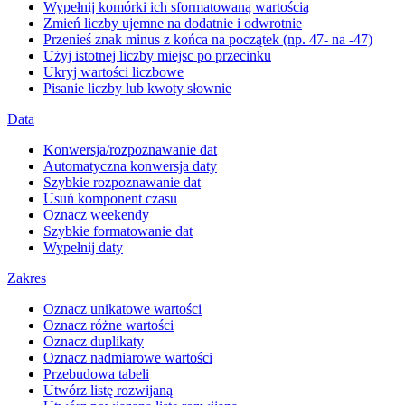
Wypełnij komórki ich sformatowaną wartością
Zmień liczby ujemne na dodatnie i odwrotnie
Przenieś znak minus z końca na początek (np. 47- na -47)
Użyj istotnej liczby miejsc po przecinku
Ukryj wartości liczbowe
Pisanie liczby lub kwoty słownie
Data
Konwersja/rozpoznawanie dat
Automatyczna konwersja daty
Szybkie rozpoznawanie dat
Usuń komponent czasu
Oznacz weekendy
Szybkie formatowanie dat
Wypełnij daty
Zakres
Oznacz unikatowe wartości
Oznacz różne wartości
Oznacz duplikaty
Oznacz nadmiarowe wartości
Przebudowa tabeli
Utwórz listę rozwijaną