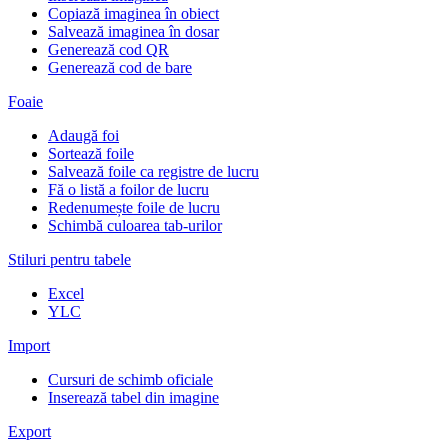
Copiază imaginea în obiect
Salvează imaginea în dosar
Generează cod QR
Generează cod de bare
Foaie
Adaugă foi
Sortează foile
Salvează foile ca registre de lucru
Fă o listă a foilor de lucru
Redenumește foile de lucru
Schimbă culoarea tab-urilor
Stiluri pentru tabele
Excel
YLC
Import
Cursuri de schimb oficiale
Inserează tabel din imagine
Export