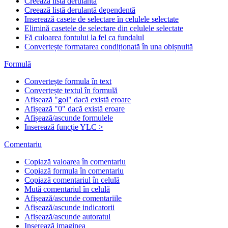
Creează listă derulantă
Creează listă derulantă dependentă
Inserează casete de selectare în celulele selectate
Elimină casetele de selectare din celulele selectate
Fă culoarea fontului la fel ca fundalul
Convertește formatarea condiționată în una obișnuită
Formulă
Convertește formula în text
Convertește textul în formulă
Afișează "gol" dacă există eroare
Afișează "0" dacă există eroare
Afișează/ascunde formulele
Inserează funcție YLC >
Comentariu
Copiază valoarea în comentariu
Copiază formula în comentariu
Copiază comentariul în celulă
Mută comentariul în celulă
Afișează/ascunde comentariile
Afișează/ascunde indicatorii
Afișează/ascunde autoratul
Inserează imaginea