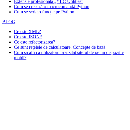
Extensie profesională „YLC Utilities”
Cum se creează o macrocomandă Python
Cum se scrie o funcție pe Python
BLOG
Ce este XML?
Ce este JSON?
Ce este refactorizarea?
Ce sunt rețelele de calculatoare. Concepte de bază.
Cum să afli că utilizatorul a vizitat site-ul de pe un dispozitiv
mobil?