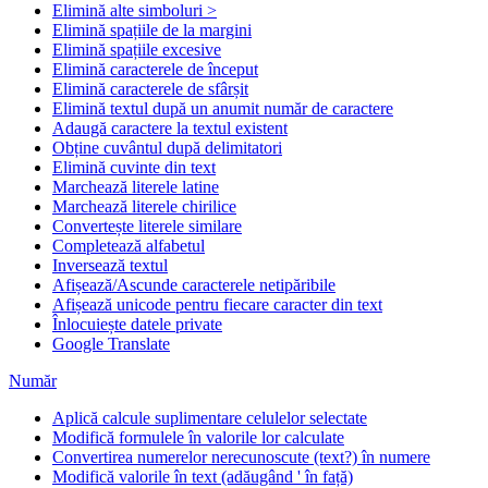
Elimină alte simboluri >
Elimină spațiile de la margini
Elimină spațiile excesive
Elimină caracterele de început
Elimină caracterele de sfârșit
Elimină textul după un anumit număr de caractere
Adaugă caractere la textul existent
Obține cuvântul după delimitatori
Elimină cuvinte din text
Marchează literele latine
Marchează literele chirilice
Convertește literele similare
Completează alfabetul
Inversează textul
Afișează/Ascunde caracterele netipăribile
Afișează unicode pentru fiecare caracter din text
Înlocuiește datele private
Google Translate
Număr
Aplică calcule suplimentare celulelor selectate
Modifică formulele în valorile lor calculate
Convertirea numerelor nerecunoscute (text?) în numere
Modifică valorile în text (adăugând ' în față)