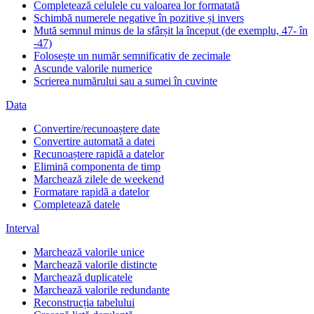
Completează celulele cu valoarea lor formatată
Schimbă numerele negative în pozitive și invers
Mută semnul minus de la sfârșit la început (de exemplu, 47- în
-47)
Folosește un număr semnificativ de zecimale
Ascunde valorile numerice
Scrierea numărului sau a sumei în cuvinte
Data
Convertire/recunoaștere date
Convertire automată a datei
Recunoaștere rapidă a datelor
Elimină componenta de timp
Marchează zilele de weekend
Formatare rapidă a datelor
Completează datele
Interval
Marchează valorile unice
Marchează valorile distincte
Marchează duplicatele
Marchează valorile redundante
Reconstrucția tabelului