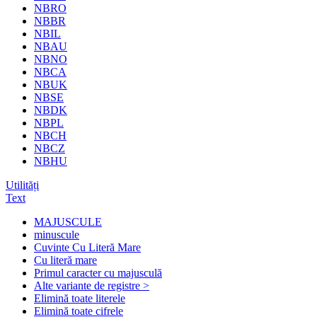
NBRO
NBBR
NBIL
NBAU
NBNO
NBCA
NBUK
NBSE
NBDK
NBPL
NBCH
NBCZ
NBHU
Utilități
Text
MAJUSCULE
minuscule
Cuvinte Cu Literă Mare
Cu literă mare
Primul caracter cu majusculă
Alte variante de registre >
Elimină toate literele
Elimină toate cifrele