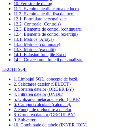
10. Ferestre de dialog
11.1. Evenimente din cartea de lucru
11.2. Evenimente din fișa de lucru
12.1. Formulare personalizate
12.2. Controale (Controls)
12.3. Elemente de control (continuare)
12.4. Elemente de control (exerciții)
13.1. Matrice (Arrays)
13.2. Matrice (continuare)
13.3. Matrice (exerciții)
14.1. Folosind funcțiile Excel
14.2. Crearea unei funcții personalizate
LECȚII SQL
1. Limbajul SQL, concepte de bază.
2. Selectarea datelor (SELECT)
3. Sortarea datelor (ORDER BY)
4. Filtrarea datelor (UNDE)
5. Utilizarea metacaracterelor (LIKE)
6. Câmpuri calculate (calculate).
7. Funcții de prelucrare a datelor
8. Gruparea datelor (GROUP BY)
9. Sub-cereri
10. Combinație de tabele (INNER JOIN)