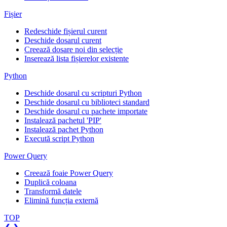
Fișier
Redeschide fișierul curent
Deschide dosarul curent
Creează dosare noi din selecție
Inserează lista fișierelor existente
Python
Deschide dosarul cu scripturi Python
Deschide dosarul cu biblioteci standard
Deschide dosarul cu pachete importate
Instalează pachetul 'PIP'
Instalează pachet Python
Execută script Python
Power Query
Creează foaie Power Query
Duplică coloana
Transformă datele
Elimină funcția externă
TOP