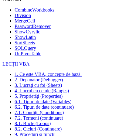
CombineWorkbooks
Division
MergeCell
PasswordRemover
ShowCyrylic
ShowLatin
SortSheets
SQLQuery
UnPivotTable
LECȚII VBA
1. Ce este VBA, concepte de bază.
2. Depanator (Debugger)
3. Lucrați cu foi (Sheets)
4. Lucrul cu celule (Ranges)
5. Proprietăți (Properties)
6.1. Tipuri de date (Variables)
6.2. Tipuri de date (continuare)
7.1. Condiții (Conditions)
7.2. Termeni (continuare)
8.1. Bucle (Loops)
8.2. Cicluri (Continuare)
9. Proceduri și funcții