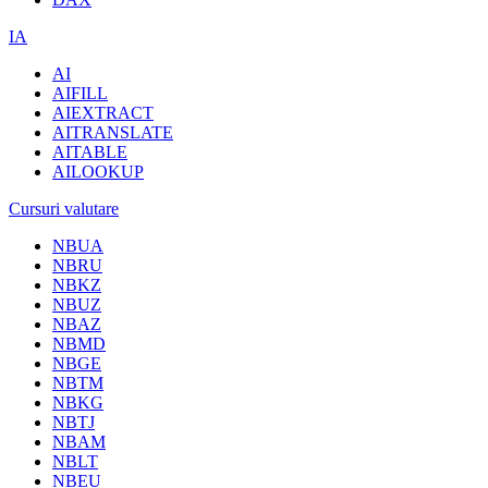
IA
AI
AIFILL
AIEXTRACT
AITRANSLATE
AITABLE
AILOOKUP
Cursuri valutare
NBUA
NBRU
NBKZ
NBUZ
NBAZ
NBMD
NBGE
NBTM
NBKG
NBTJ
NBAM
NBLT
NBEU