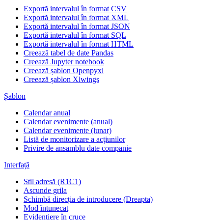
Exportă intervalul în format CSV
Exportă intervalul în format XML
Exportă intervalul în format JSON
Exportă intervalul în format SQL
Exportă intervalul în format HTML
Creează tabel de date Pandas
Creează Jupyter notebook
Creează șablon Openpyxl
Creează șablon Xlwings
Șablon
Calendar anual
Calendar evenimente (anual)
Calendar evenimente (lunar)
Listă de monitorizare a acțiunilor
Privire de ansamblu date companie
Interfață
Stil adresă (R1C1)
Ascunde grila
Schimbă direcția de introducere (Dreapta)
Mod întunecat
Evidențiere în cruce