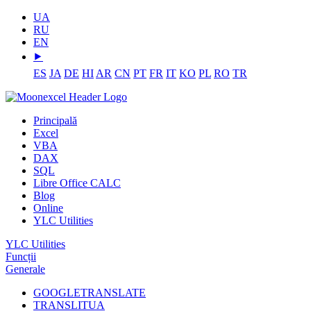
UA
RU
EN
⯈
ES
JA
DE
HI
AR
CN
PT
FR
IT
KO
PL
RO
TR
Principală
Excel
VBA
DAX
SQL
Libre Office CALC
Blog
Online
YLC Utilities
YLC Utilities
Funcții
Generale
GOOGLETRANSLATE
TRANSLITUA