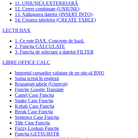
11. UNIUNEA EXTERIOARĂ
12. Cereri combinate (UNIUNE)
13. Adăugarea datelor (INSERT INTO)
14. Crearea tabelelor (CREATE TABLE)
LECȚII DAX
1. Ce este DAX. Concepte de bază.
2. Funcția CALCULATE
3. Funcția de selectare a datelor FILTER
LIBRE OFFICE CALC
Importul cursurilor valutare de pe site-ul BNU
Suma scrisă în engleză
Rearanjați tabele (Unpivot)
Funcţie
Google Translate
Camel Case Funcția
Snake Case Funcția
Kebab Case Funcția
Break Case Funcția
Sentence Case Funcția
Title Case Funcția
Fuzzy Lookup
Funcţie
Funcția GETSUBSTR