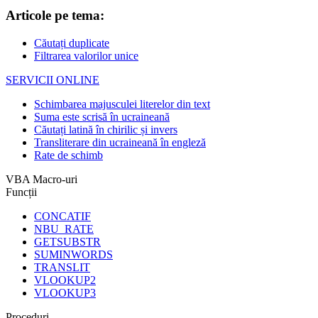
Articole pe tema:
Căutați duplicate
Filtrarea valorilor unice
SERVICII ONLINE
Schimbarea majusculei literelor din text
Suma este scrisă în ucraineană
Căutați latină în chirilic și invers
Transliterare din ucraineană în engleză
Rate de schimb
VBA Macro-uri
Funcții
CONCATIF
NBU_RATE
GETSUBSTR
SUMINWORDS
TRANSLIT
VLOOKUP2
VLOOKUP3
Proceduri