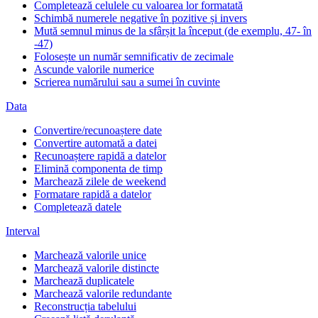
Completează celulele cu valoarea lor formatată
Schimbă numerele negative în pozitive și invers
Mută semnul minus de la sfârșit la început (de exemplu, 47- în
-47)
Folosește un număr semnificativ de zecimale
Ascunde valorile numerice
Scrierea numărului sau a sumei în cuvinte
Data
Convertire/recunoaștere date
Convertire automată a datei
Recunoaștere rapidă a datelor
Elimină componenta de timp
Marchează zilele de weekend
Formatare rapidă a datelor
Completează datele
Interval
Marchează valorile unice
Marchează valorile distincte
Marchează duplicatele
Marchează valorile redundante
Reconstrucția tabelului