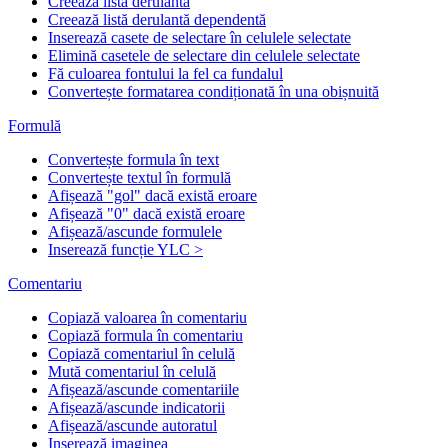
Creează listă derulantă
Creează listă derulantă dependentă
Inserează casete de selectare în celulele selectate
Elimină casetele de selectare din celulele selectate
Fă culoarea fontului la fel ca fundalul
Convertește formatarea condiționată în una obișnuită
Formulă
Convertește formula în text
Convertește textul în formulă
Afișează "gol" dacă există eroare
Afișează "0" dacă există eroare
Afișează/ascunde formulele
Inserează funcție YLC >
Comentariu
Copiază valoarea în comentariu
Copiază formula în comentariu
Copiază comentariul în celulă
Mută comentariul în celulă
Afișează/ascunde comentariile
Afișează/ascunde indicatorii
Afișează/ascunde autoratul
Inserează imaginea