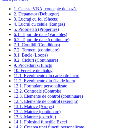
1. Ce este VBA, concepte de bază.
2. Depanator (Debugger)
3. Lucrați cu foi (Sheets)
4. Lucrul cu celule (Ranges)
5. Proprietăți (Properties)
6.1. Tipuri de date (Variables)
6.2. Tipuri de date (continuare)
7.1. Condiții (Conditions)
7.2. Termeni (continuare)
8.1. Bucle (Loops)
8.2. Cicluri (Continuare)
9. Proceduri și funcții
10. Ferestre de dialog
11.1. Evenimente din cartea de lucru
11.2. Evenimente din fișa de lucru
12.1. Formulare personalizate
12.2. Controale (Controls)
12.3. Elemente de control (continuare)
12.4. Elemente de control (exerciții)
13.1. Matrice (Arrays)
13.2. Matrice (continuare)
13.3. Matrice (exerciții)
14.1. Folosind funcțiile Excel
14.2. Crearea unei funcții personalizate