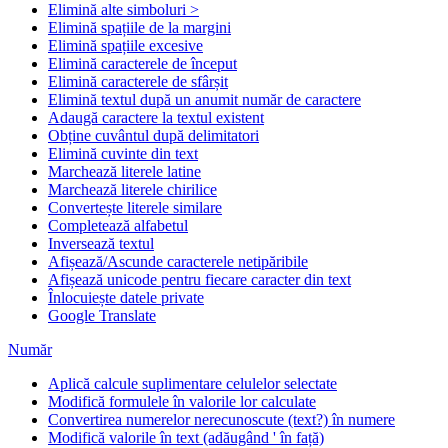
Elimină alte simboluri >
Elimină spațiile de la margini
Elimină spațiile excesive
Elimină caracterele de început
Elimină caracterele de sfârșit
Elimină textul după un anumit număr de caractere
Adaugă caractere la textul existent
Obține cuvântul după delimitatori
Elimină cuvinte din text
Marchează literele latine
Marchează literele chirilice
Convertește literele similare
Completează alfabetul
Inversează textul
Afișează/Ascunde caracterele netipăribile
Afișează unicode pentru fiecare caracter din text
Înlocuiește datele private
Google Translate
Număr
Aplică calcule suplimentare celulelor selectate
Modifică formulele în valorile lor calculate
Convertirea numerelor nerecunoscute (text?) în numere
Modifică valorile în text (adăugând ' în față)