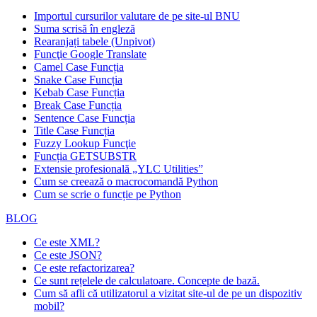
Importul cursurilor valutare de pe site-ul BNU
Suma scrisă în engleză
Rearanjați tabele (Unpivot)
Funcţie
Google Translate
Camel Case Funcția
Snake Case Funcția
Kebab Case Funcția
Break Case Funcția
Sentence Case Funcția
Title Case Funcția
Fuzzy Lookup
Funcţie
Funcția GETSUBSTR
Extensie profesională „YLC Utilities”
Cum se creează o macrocomandă Python
Cum se scrie o funcție pe Python
BLOG
Ce este XML?
Ce este JSON?
Ce este refactorizarea?
Ce sunt rețelele de calculatoare. Concepte de bază.
Cum să afli că utilizatorul a vizitat site-ul de pe un dispozitiv
mobil?