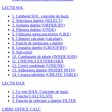
LECȚII SQL
1. Limbajul SQL, concepte de bază.
2. Selectarea datelor (SELECT)
3. Sortarea datelor (ORDER BY)
4. Filtrarea datelor (UNDE)
5. Utilizarea metacaracterelor (LIKE)
6. Câmpuri calculate (calculate).
7. Funcții de prelucrare a datelor
8. Gruparea datelor (GROUP BY)
9. Sub-cereri
10. Combinație de tabele (INNER JOIN)
11. UNIUNEA EXTERIOARĂ
12. Cereri combinate (UNIUNE)
13. Adăugarea datelor (INSERT INTO)
14. Crearea tabelelor (CREATE TABLE)
LECȚII DAX
1. Ce este DAX. Concepte de bază.
2. Funcția CALCULATE
3. Funcția de selectare a datelor FILTER
LIBRE OFFICE CALC