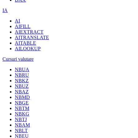
IA
AI
AIFILL
AIEXTRACT
AITRANSLATE
AITABLE
AILOOKUP
Cursuri valutare
NBUA
NBRU
NBKZ
NBUZ
NBAZ
NBMD
NBGE
NBTM
NBKG
NBTJ
NBAM
NBLT
NBEU