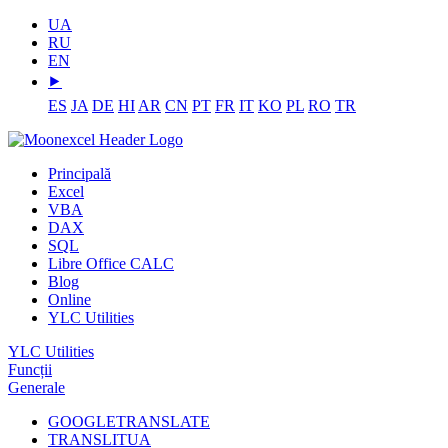
UA
RU
EN
⯈
ES
JA
DE
HI
AR
CN
PT
FR
IT
KO
PL
RO
TR
Principală
Excel
VBA
DAX
SQL
Libre Office CALC
Blog
Online
YLC Utilities
YLC Utilities
Funcții
Generale
GOOGLETRANSLATE
TRANSLITUA