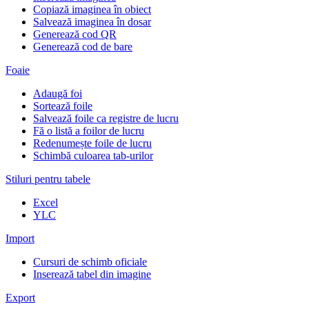
Copiază imaginea în obiect
Salvează imaginea în dosar
Generează cod QR
Generează cod de bare
Foaie
Adaugă foi
Sortează foile
Salvează foile ca registre de lucru
Fă o listă a foilor de lucru
Redenumește foile de lucru
Schimbă culoarea tab-urilor
Stiluri pentru tabele
Excel
YLC
Import
Cursuri de schimb oficiale
Inserează tabel din imagine
Export