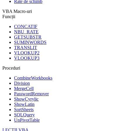
Rate de schimb
VBA Macro-uri
Funcții
CONCATIF
NBU_RATE
GETSUBSTR
SUMINWORDS
TRANSLIT
VLOOKUP2
VLOOKUP3
Proceduri
CombineWorkbooks
Division
MergeCell
PasswordRemover
ShowCyrylic
ShowLatin
SortSheets
SQLQuery
UnPivotTable
LECȚII VBA