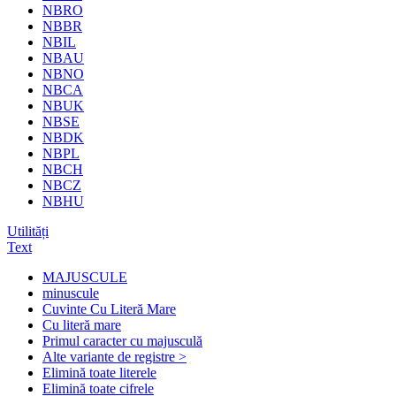
NBRO
NBBR
NBIL
NBAU
NBNO
NBCA
NBUK
NBSE
NBDK
NBPL
NBCH
NBCZ
NBHU
Utilități
Text
MAJUSCULE
minuscule
Cuvinte Cu Literă Mare
Cu literă mare
Primul caracter cu majusculă
Alte variante de registre >
Elimină toate literele
Elimină toate cifrele