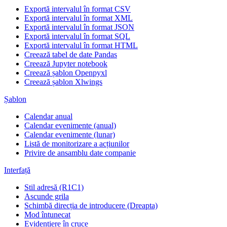
Exportă intervalul în format CSV
Exportă intervalul în format XML
Exportă intervalul în format JSON
Exportă intervalul în format SQL
Exportă intervalul în format HTML
Creează tabel de date Pandas
Creează Jupyter notebook
Creează șablon Openpyxl
Creează șablon Xlwings
Șablon
Calendar anual
Calendar evenimente (anual)
Calendar evenimente (lunar)
Listă de monitorizare a acțiunilor
Privire de ansamblu date companie
Interfață
Stil adresă (R1C1)
Ascunde grila
Schimbă direcția de introducere (Dreapta)
Mod întunecat
Evidențiere în cruce