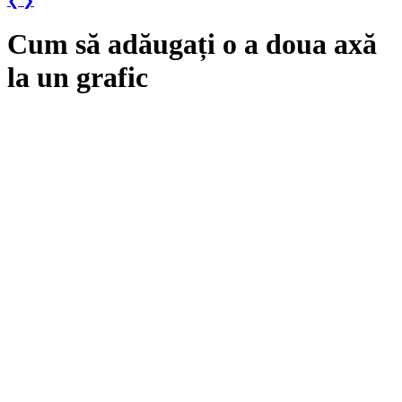
❮
❯
Cum să adăugați o a doua axă
la un grafic