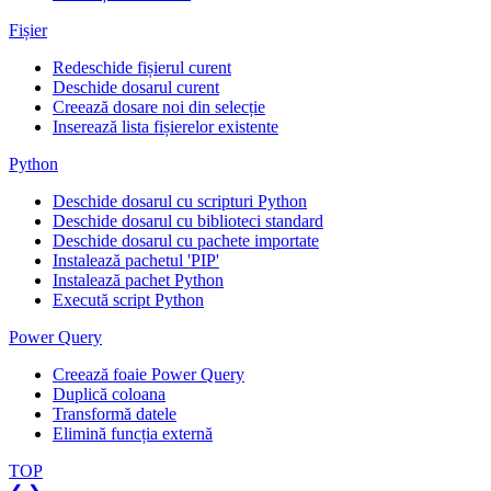
Fișier
Redeschide fișierul curent
Deschide dosarul curent
Creează dosare noi din selecție
Inserează lista fișierelor existente
Python
Deschide dosarul cu scripturi Python
Deschide dosarul cu biblioteci standard
Deschide dosarul cu pachete importate
Instalează pachetul 'PIP'
Instalează pachet Python
Execută script Python
Power Query
Creează foaie Power Query
Duplică coloana
Transformă datele
Elimină funcția externă
TOP