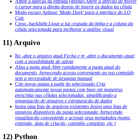
Altere a direção da entrada (direita)
Altere a direção de mover
o cursor para a direita depois de inserir os dados na célula
Modo escuro
Aplique 'Modo Dark' para a interface do LO
Calc
Cross -backlight
Ligue a luz cruzada da linha e a coluna da
célula selecionada para melhorar a análise visual
11) Arquivo
Re -abre o arquivo atual
Fecha e re -abre o documento atual
com a possibilidade de salvar
Abra a pasta atual
Abre rapidamente a pasta atual do
documento, fornecendo acesso conveniente ao seu conteúdo
sem a necessidade de pesquisa manual
Crie novas pastas a partir do selecionado
Cria
automaticamente novas pastas com base em maneiras
prescritas nas células selecionadas, simplificando a
organização de arquivos e estruturação de dados
Insira uma lista de arquivos existentes
Insira uma lista de
arquivos disponíveis da pasta selecionada, fornecendo
visualização conveniente e acessar seus metadados (nome,
extensão, data de criação, caminho completo, etc.)
12) Python