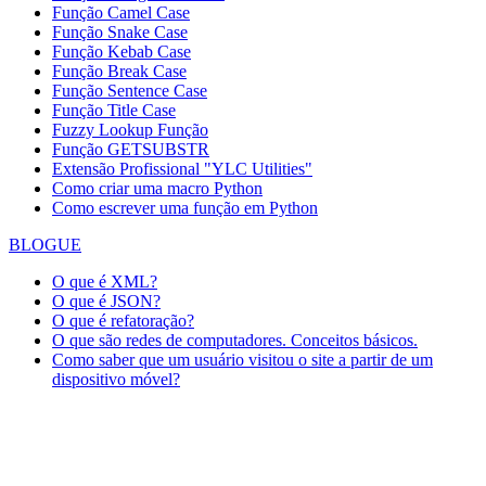
Função Camel Case
Função Snake Case
Função Kebab Case
Função Break Case
Função Sentence Case
Função Title Case
Fuzzy Lookup
Função
Função GETSUBSTR
Extensão Profissional "YLC Utilities"
Como criar uma macro Python
Como escrever uma função em Python
BLOGUE
O que é XML?
O que é JSON?
O que é refatoração?
O que são redes de computadores. Conceitos básicos.
Como saber que um usuário visitou o site a partir de um
dispositivo móvel?