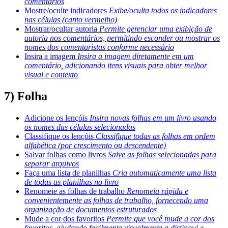
comentários
Mostre/oculte indicadores
Exibe/oculta todos os indicadores
nas células (canto vermelho)
Mostrar/ocultar autoria
Permite gerenciar uma exibição de
autoria nos comentários, permitindo esconder ou mostrar os
nomes dos comentaristas conforme necessário
Insira a imagem
Insira a imagem diretamente em um
comentário, adicionando itens visuais para obter melhor
visual e contexto
7) Folha
Adicione os lençóis
Insira novas folhas em um livro usando
os nomes das células selecionadas
Classifique os lençóis
Classifique todas as folhas em ordem
alfabética (por crescimento ou descendente)
Salvar folhas como livros
Salve as folhas selecionadas para
separar arquivos
Faça uma lista de planilhas
Cria automaticamente uma lista
de todas as planilhas no livro
Renomeie as folhas de trabalho
Renomeia rápida e
convenientemente as folhas de trabalho, fornecendo uma
organização de documentos estruturados
Mude a cor dos favoritos
Permite que você mude a cor dos
favoritos, ajudando facilmente visualmente a distingui e