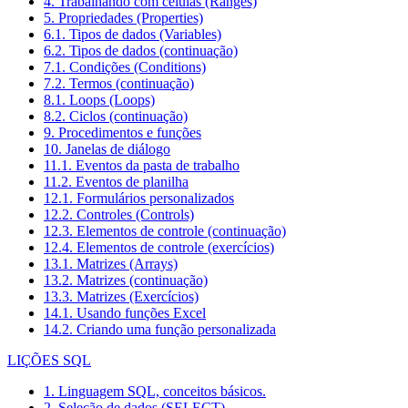
4. Trabalhando com células (Ranges)
5. Propriedades (Properties)
6.1. Tipos de dados (Variables)
6.2. Tipos de dados (continuação)
7.1. Condições (Conditions)
7.2. Termos (continuação)
8.1. Loops (Loops)
8.2. Ciclos (continuação)
9. Procedimentos e funções
10. Janelas de diálogo
11.1. Eventos da pasta de trabalho
11.2. Eventos de planilha
12.1. Formulários personalizados
12.2. Controles (Controls)
12.3. Elementos de controle (continuação)
12.4. Elementos de controle (exercícios)
13.1. Matrizes (Arrays)
13.2. Matrizes (continuação)
13.3. Matrizes (Exercícios)
14.1. Usando funções Excel
14.2. Criando uma função personalizada
LIÇÕES SQL
1. Linguagem SQL, conceitos básicos.
2. Seleção de dados (SELECT)