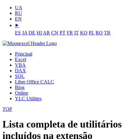
UA
RU
EN
⯈
ES
JA
DE
HI
AR
CN
PT
FR
IT
KO
PL
RO
TR
Principal
Excel
VBA
DAX
SQL
Libre Office CALC
Blog
Online
YLC Utilities
TOP
Lista completa de utilitários
incluídos na extensão