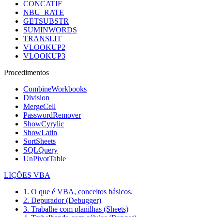
CONCATIF
NBU_RATE
GETSUBSTR
SUMINWORDS
TRANSLIT
VLOOKUP2
VLOOKUP3
Procedimentos
CombineWorkbooks
Division
MergeCell
PasswordRemover
ShowCyrylic
ShowLatin
SortSheets
SQLQuery
UnPivotTable
LIÇÕES VBA
1. O que é VBA, conceitos básicos.
2. Depurador (Debugger)
3. Trabalhe com planilhas (Sheets)