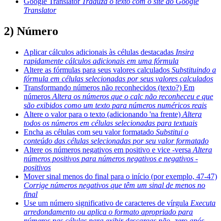
Google Translator
Traduza o texto com o site do Google
Translator
2) Número
Aplicar cálculos adicionais às células destacadas
Insira
rapidamente cálculos adicionais em uma fórmula
Altere as fórmulas para seus valores calculados
Substituindo a
fórmula em células selecionadas por seus valores calculados
Transformando números não reconhecidos (texto?) Em
números
Altera os números que o calc não reconheceu e que
são exibidos como um texto para números numéricos reais
Altere o valor para o texto (adicionando 'na frente)
Altera
todos os números em células selecionadas para textuais
Encha as células com seu valor formatado
Substitui o
conteúdo das células selecionadas por seu valor formatado
Altere os números negativos em positivo e vice -versa
Altera
números positivos para números negativos e negativos -
positivos
Mover sinal menos do final para o início (por exemplo, 47-47)
Corrige números negativos que têm um sinal de menos no
final
Use um número significativo de caracteres de vírgula
Executa
arredondamento ou aplica o formato apropriado para
números nas células para exibir descargas não -zero após