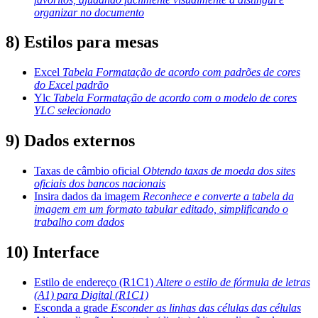
organizar no documento
8) Estilos para mesas
Excel
Tabela Formatação de acordo com padrões de cores
do Excel padrão
Ylc
Tabela Formatação de acordo com o modelo de cores
YLC selecionado
9) Dados externos
Taxas de câmbio oficial
Obtendo taxas de moeda dos sites
oficiais dos bancos nacionais
Insira dados da imagem
Reconhece e converte a tabela da
imagem em um formato tabular editado, simplificando o
trabalho com dados
10) Interface
Estilo de endereço (R1C1)
Altere o estilo de fórmula de letras
(A1) para Digital (R1C1)
Esconda a grade
Esconder as linhas das células das células