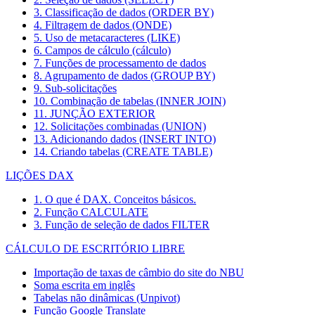
3. Classificação de dados (ORDER BY)
4. Filtragem de dados (ONDE)
5. Uso de metacaracteres (LIKE)
6. Campos de cálculo (cálculo)
7. Funções de processamento de dados
8. Agrupamento de dados (GROUP BY)
9. Sub-solicitações
10. Combinação de tabelas (INNER JOIN)
11. JUNÇÃO EXTERIOR
12. Solicitações combinadas (UNION)
13. Adicionando dados (INSERT INTO)
14. Criando tabelas (CREATE TABLE)
LIÇÕES DAX
1. O que é DAX. Conceitos básicos.
2. Função CALCULATE
3. Função de seleção de dados FILTER
CÁLCULO DE ESCRITÓRIO LIBRE
Importação de taxas de câmbio do site do NBU
Soma escrita em inglês
Tabelas não dinâmicas (Unpivot)
Função
Google Translate