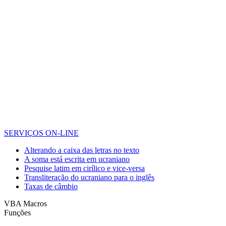
SERVIÇOS ON-LINE
Alterando a caixa das letras no texto
A soma está escrita em ucraniano
Pesquise latim em cirílico e vice-versa
Transliteração do ucraniano para o inglês
Taxas de câmbio
VBA Macros
Funções