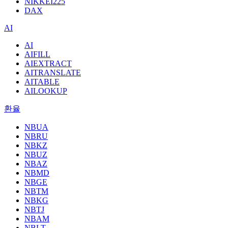
NIKKEI225
DAX
AI
AI
AIFILL
AIEXTRACT
AITRANSLATE
AITABLE
AILOOKUP
환율
NBUA
NBRU
NBKZ
NBUZ
NBAZ
NBMD
NBGE
NBTM
NBKG
NBTJ
NBAM
NBLT