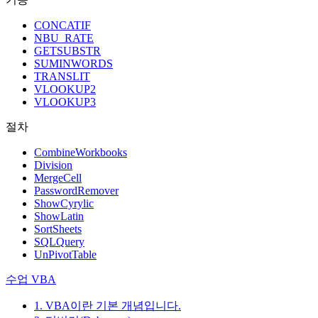
CONCATIF
NBU_RATE
GETSUBSTR
SUMINWORDS
TRANSLIT
VLOOKUP2
VLOOKUP3
절차
CombineWorkbooks
Division
MergeCell
PasswordRemover
ShowCyrylic
ShowLatin
SortSheets
SQLQuery
UnPivotTable
수업 VBA
1. VBA이란 기본 개념입니다.