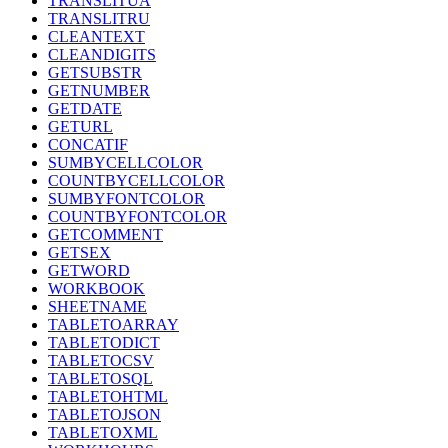
TRANSLITUA
TRANSLITRU
CLEANTEXT
CLEANDIGITS
GETSUBSTR
GETNUMBER
GETDATE
GETURL
CONCATIF
SUMBYCELLCOLOR
COUNTBYCELLCOLOR
SUMBYFONTCOLOR
COUNTBYFONTCOLOR
GETCOMMENT
GETSEX
GETWORD
WORKBOOK
SHEETNAME
TABLETOARRAY
TABLETODICT
TABLETOCSV
TABLETOSQL
TABLETOHTML
TABLETOJSON
TABLETOXML