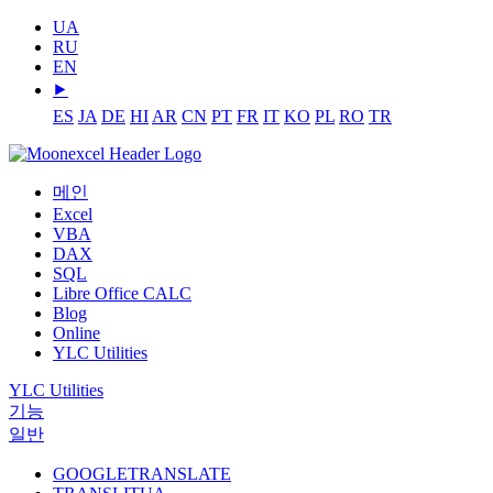
UA
RU
EN
⯈
ES
JA
DE
HI
AR
CN
PT
FR
IT
KO
PL
RO
TR
메인
Excel
VBA
DAX
SQL
Libre Office CALC
Blog
Online
YLC Utilities
YLC Utilities
기능
일반
GOOGLETRANSLATE