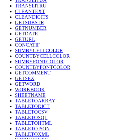
TRANSLITUA
TRANSLITRU
CLEANTEXT
CLEANDIGITS
GETSUBSTR
GETNUMBER
GETDATE
GETURL
CONCATIF
SUMBYCELLCOLOR
COUNTBYCELLCOLOR
SUMBYFONTCOLOR
COUNTBYFONTCOLOR
GETCOMMENT
GETSEX
GETWORD
WORKBOOK
SHEETNAME
TABLETOARRAY
TABLETODICT
TABLETOCSV
TABLETOSQL
TABLETOHTML
TABLETOJSON
TABLETOXML