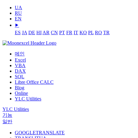
UA
RU
EN
⯈
ES
JA
DE
HI
AR
CN
PT
FR
IT
KO
PL
RO
TR
메인
Excel
VBA
DAX
SQL
Libre Office CALC
Blog
Online
YLC Utilities
YLC Utilities
기능
일반
GOOGLETRANSLATE