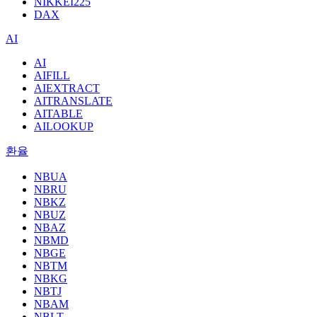
NIKKEI225
DAX
AI
AI
AIFILL
AIEXTRACT
AITRANSLATE
AITABLE
AILOOKUP
환율
NBUA
NBRU
NBKZ
NBUZ
NBAZ
NBMD
NBGE
NBTM
NBKG
NBTJ
NBAM
NBLT